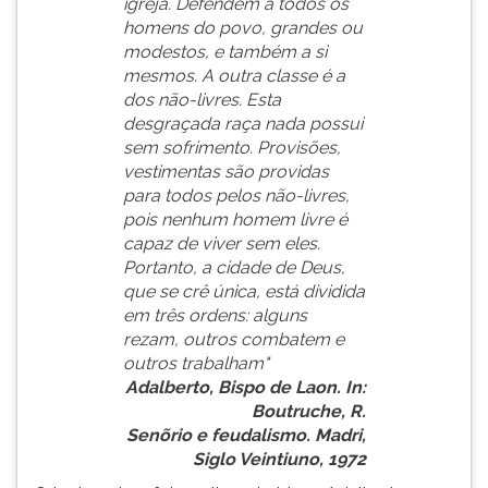
igreja. Defendem a todos os
(primeira
homens do povo, grandes ou
tecla
modestos, e também a si
à
mesmos. A outra classe é a
direita
dos não-livres. Esta
do
desgraçada raça nada possui
F).
sem sofrimento. Provisões,
Para
vestimentas são providas
ir
para todos pelos não-livres,
ao
pois nenhum homem livre é
menu
capaz de viver sem eles.
principal
Portanto, a cidade de Deus,
pressione
que se crê única, está dividida
a
em três ordens: alguns
tecla
rezam, outros combatem e
J
outros trabalham"
e
Adalberto, Bispo de Laon. In:
depois
Boutruche, R.
F.
Senõrio e feudalismo. Madri,
Pressione
Siglo Veintiuno, 1972
F
para