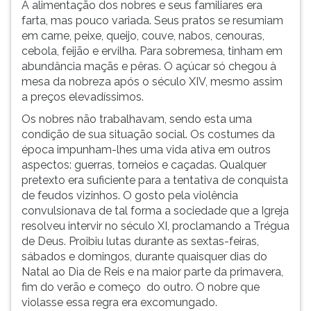
A alimentação dos nobres e seus familiares era
farta, mas pouco variada. Seus pratos se resumiam
em carne, peixe, queijo, couve, nabos, cenouras,
cebola, feijão e ervilha. Para sobremesa, tinham em
abundância maçãs e pêras. O açúcar só chegou à
mesa da nobreza após o século XIV, mesmo assim
a preços elevadíssimos.
Os nobres não trabalhavam, sendo esta uma
condição de sua situação social. Os costumes da
época impunham-lhes uma vida ativa em outros
aspectos: guerras, torneios e caçadas. Qualquer
pretexto era suficiente para a tentativa de conquista
de feudos vizinhos. O gosto pela violência
convulsionava de tal forma a sociedade que a Igreja
resolveu intervir no século XI, proclamando a Trégua
de Deus. Proibiu lutas durante as sextas-feiras,
sábados e domingos, durante quaisquer dias do
Natal ao Dia de Reis e na maior parte da primavera,
fim do verão e começo do outro. O nobre que
violasse essa regra era excomungado.