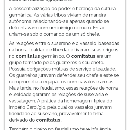
A descentralização do poder é herança da cultura
germânica. As várias tribos viviam de maneira
autônoma, relacionando-se apenas quando se
defrontavam com um inimigo comum. Então,
uniam-se sob o comando de um só chefe.
As relações entre o suserano e o vassalo, baseadas
na honra, lealdade e liberdade tiveram suas origens
no
comitatus
germânico. O
comitatus
era um
grupo formado pelos guerreiros e seu chefe.
Possuía obrigações mútuas de serviço e lealdade.
Os guerreiros juravam defender seu chefe e este se
comprometia a equipá-los com cavalos e armas.
Mais tarde, no feudalismo, essas relações de honra
e lealdade geraram as relações de suserania e
vassalagem. A prática da homenagem, típica do
Império Carolígio, pela qual os vassalos juravam
fidelidade ao suserano, provavelmente tinha
derivado do
comitatus.
Também o direito no feudalismo teve influência