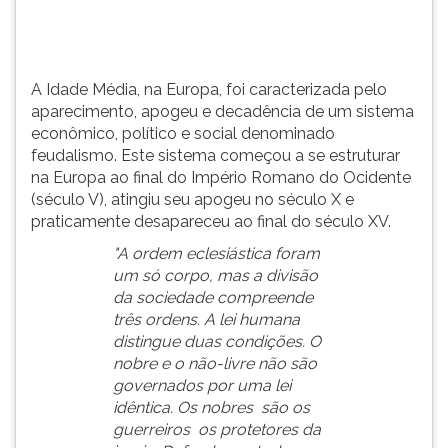
e
TAB
social
e
denominado
depois
feudalismo.
F.
A Idade Média, na Europa, foi caracterizada pelo
Para
aparecimento, apogeu e decadência de um sistema
pausar
econômico, político e social denominado
a
feudalismo. Este sistema começou a se estruturar
leitura
na Europa ao final do Império Romano do Ocidente
pressione
(século V), atingiu seu apogeu no século X e
D
praticamente desapareceu ao final do século XV.
(primeira
"A ordem eclesiástica foram
tecla
um só corpo, mas a divisão
à
da sociedade compreende
esquerda
três ordens. A lei humana
do
distingue duas condições. O
F),
nobre e o não-livre não são
para
governados por uma lei
continuar
idêntica. Os nobres são os
pressione
guerreiros os protetores da
G