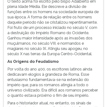
O texto acima foi escrito pelo bispo Adalberto em
ouvir
plena Idade Média. Ele descreve a divisão de
essa
funções entre os homens na sociedade europeia de
instrução
sua época. A forma de relação entre os homens
novamente.
daquele período não se cristalizou repentinamente.
Foi fruto de um processo iniciado no século V, com
a destruição do Império Romano do Ocidente.
Ganhou maior intensidade após as invasões dos
muçulmanos, no século VIII, e normandos e
magiares no século IX. Atingiu seu apogeu, no
século X nas terras da Europa Centro-Ocidental.
As Origens do Feudalismo
Por volta do ano 400, os escritores latinos ainda
dedicavam elogios à grandeza de Roma. Esse
entusiasmo fundamentava-se na extensão do
império que, para os romanos atingia a todo o
universo civilizado. Era difícil aos romanos perceber
o quanto estava próximo o fim de seu império.
Para o historiador atual, no entanto, os sinais de