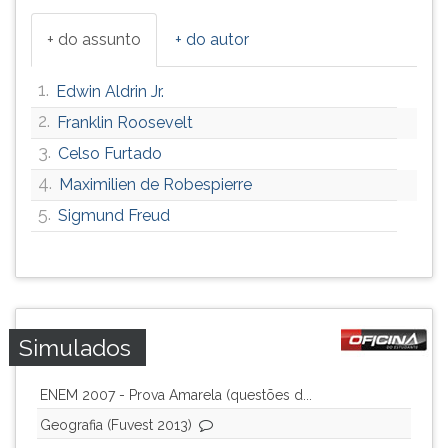
ouvir
+ do assunto
+ do autor
essa
instrução
novamente.
1.
Edwin Aldrin Jr.
2.
Franklin Roosevelt
3.
Celso Furtado
4.
Maximilien de Robespierre
5.
Sigmund Freud
Simulados
ENEM 2007 - Prova Amarela (questões d...
Geografia (Fuvest 2013)