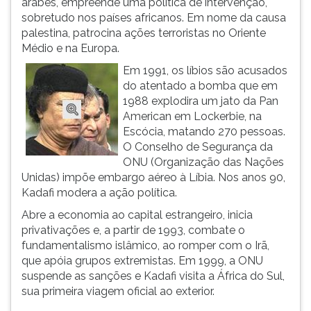
árabes, empreende uma política de intervenção,
(primeira
sobretudo nos países africanos. Em nome da causa
tecla
palestina, patrocina ações terroristas no Oriente
à
Médio e na Europa.
direita
do
Em 1991, os líbios são acusados
F).
do atentado a bomba que em
Para
1988 explodira um jato da Pan
ir
American em Lockerbie, na
ao
Escócia, matando 270 pessoas.
menu
O Conselho de Segurança da
principal
ONU (Organização das Nações
pressione
Unidas) impõe embargo aéreo à Líbia. Nos anos 90,
a
Kadafi modera a ação política.
tecla
Abre a economia ao capital estrangeiro, inicia
J
privativações e, a partir de 1993, combate o
e
fundamentalismo islâmico, ao romper com o Irã,
depois
que apóia grupos extremistas. Em 1999, a ONU
F.
suspende as sanções e Kadafi visita a África do Sul,
Pressione
sua primeira viagem oficial ao exterior.
F
para