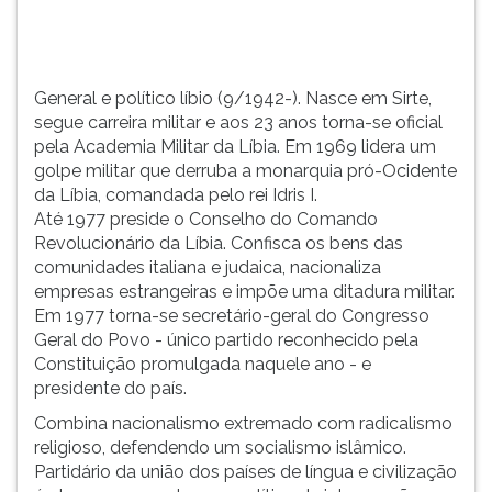
oficial
TAB
pela
e
Academia
depois
Militar
F.
General e político líbio (9/1942-). Nasce em Sirte,
da
Para
segue carreira militar e aos 23 anos torna-se oficial
L&iac...
pausar
pela Academia Militar da Líbia. Em 1969 lidera um
a
golpe militar que derruba a monarquia pró-Ocidente
leitura
da Líbia, comandada pelo rei Idris I.
pressione
Até 1977 preside o Conselho do Comando
D
Revolucionário da Líbia. Confisca os bens das
(primeira
comunidades italiana e judaica, nacionaliza
tecla
empresas estrangeiras e impõe uma ditadura militar.
à
Em 1977 torna-se secretário-geral do Congresso
esquerda
Geral do Povo - único partido reconhecido pela
do
Constituição promulgada naquele ano - e
F),
presidente do país.
para
Combina nacionalismo extremado com radicalismo
continuar
religioso, defendendo um socialismo islâmico.
pressione
Partidário da união dos países de língua e civilização
G