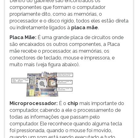
Dentro do gabinete são encontrados os
ouvir
componentes que formam o computador
essa
propriamente dito, como as memórias, o
instrução
processador e o disco rígido, todos eles estão direta
novamente.
ou indiretamente ligados à
placa mãe
.
Placa Mãe:
É uma grande placa de circuitos onde
são encaixados os outros componentes, a Placa
mãe recebe o processador, as memórias, os
conectores de teclado, mouse e impressora, e
muito mais (veja figura abaixo).
Microprocessador:
É o
chip
mais importante do
computador, cabendo a ele o processamento de
todas as informações que passam pelo
computador. Ele reconhece quando alguma tecla
foi pressionada, quando o mouse foi movido,
quando um som está sendo executado e tudo