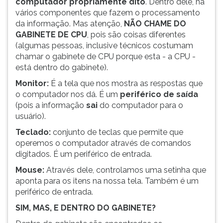
computador
propriamente dito
. Dentro dele, há
(primeira
vários componentes que fazem o processamento
tecla
da informação. Mas atenção,
NÃO CHAME DO
à
GABINETE DE CPU
, pois são coisas diferentes
direita
(algumas pessoas, inclusive técnicos costumam
do
chamar o gabinete de CPU porque esta - a CPU -
F).
está dentro do gabinete).
Para
ir
Monitor:
É a tela que nos mostra as respostas que
ao
o computador nos dá. É um
periférico de saída
menu
(pois a informação
sai
do computador para o
principal
usuário).
pressione
Teclado:
conjunto de teclas que permite que
a
operemos o computador através de comandos
tecla
digitados. É um periférico de entrada.
J
e
Mouse:
Através dele, controlamos uma setinha que
depois
aponta para os itens na nossa tela. Também é um
F.
periférico de entrada.
Pressione
SIM, MAS, E DENTRO DO GABINETE?
F
para