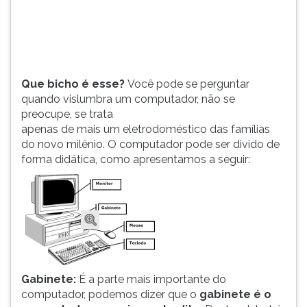
apenas
TAB
de
e
mais
depois
um
F.
eletrodoméstico
Para
Que bicho é esse?
Você pode se perguntar
das
pausar
quando vislumbra um computador, não se
família...
a
preocupe, se trata
leitura
apenas de mais um eletrodoméstico das famílias
pressione
do novo milênio. O computador pode ser divido de
D
forma didática, como apresentamos a seguir:
(primeira
tecla
à
esquerda
do
F),
para
continuar
Gabinete:
É a parte mais importante do
pressione
computador, podemos dizer que o
gabinete é o
G