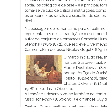
G
social, psicológico e de tese - é a principal f
(primeira
torna-se veículo de crítica a instituições, como 
tecla
os preconceitos raciais e a sexualidade são os
à
direta.
direita
Na passagem do romantismo para o realismo 
do
representantes dessa transição é o escritor e
F).
autor do conjunto de romances Comédia Human
Para
Stendhal (1783-1842), que escreve O Vermelho 
ir
Carmen, além do russo Nikolay Gogol (1809-18
ao
menu
O marco inicial do real
principal
francês Gustave Flauber
pressione
Fiódor Dostoiévski (182
a
português Eça de Queiró
tecla
Tolstói (1828-1910), cri
J
Charles Dickens (1812-18
e
1928), de Judas, o Obscuro.
depois
A tendência desenvolve-se também no conto. 
F.
russo Tchekhov (1860-1904) e o francês Guy 
Pressione
Teatro - Com o realismo, problemas do cotidi