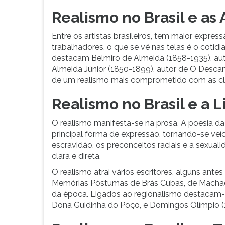
Realismo no Brasil e as 
Entre os artistas brasileiros, tem maior expre
trabalhadores, o que se vê nas telas é o cotid
destacam Belmiro de Almeida (1858-1935), auto
Almeida Júnior (1850-1899), autor de O Desca
de um realismo mais comprometido com as cl
Realismo no Brasil e a L
O realismo manifesta-se na prosa. A poesia d
principal forma de expressão, tornando-se veícul
escravidão, os preconceitos raciais e a sexual
clara e direta.
O realismo atrai vários escritores, alguns ant
Memórias Póstumas de Brás Cubas, de Machado 
da época. Ligados ao regionalismo destacam-s
Dona Guidinha do Poço, e Domingos Olímpio 