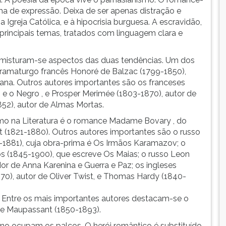
orma de expressão. Deixa de ser apenas distração e
a Igreja Católica, e à hipocrisia burguesa. A escravidão,
 principais temas, tratados com linguagem clara e
misturam-se aspectos das duas tendências. Um dos
 dramaturgo francês Honoré de Balzac (1799-1850),
a. Outros autores importantes são os franceses
e o Negro , e Prosper Merimée (1803-1870), autor de
52), autor de Almas Mortas.
ismo na Literatura é o romance Madame Bovary , do
t (1821-1880). Outros autores importantes são o russo
1-1881), cuja obra-prima é Os Irmãos Karamazov; o
s (1845-1900), que escreve Os Maias; o russo Leon
ador de Anna Karenina e Guerra e Paz; os ingleses
70), autor de Oliver Twist, e Thomas Hardy (1840-
Entre os mais importantes autores destacam-se o
de Maupassant (1850-1893).
ano ocupam os palcos. O herói romântico é substituído