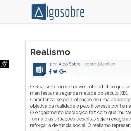
Movimento
Pressione
artístico
TAB
Título
que
e
Realismo
do
se
depois
artigo:
manifesta
F
por:
Algo Sobre
sobre:
Literatura
na
para
segunda
ouvir
metade
o
do
conteúdo
O Realismo foi um movimento artístico que se
século
principal
manifesta na segunda metade do século XIX.
XIX.
desta
Caracteriza-se pela intenção de uma aborda
Caracteriza-
tela.
objetiva da realidade e pelo interesse por tema
se
Para
O engajamento ideológico faz com que muita
pela
pular
forma e as situações descritas sejam exagera
intenção
essa
reforçar a denúncia social. O realismo represe