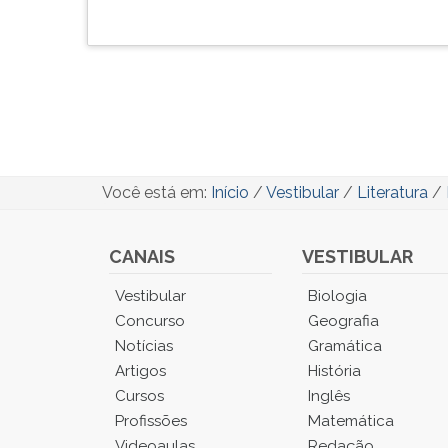
Você está em:
Início
/
Vestibular
/
Literatura
/
CANAIS
VESTIBULAR
Você
Vestibular
Biologia
está
Concurso
Geografia
no
Notícias
Gramática
Menu
Artigos
História
Principal.
Cursos
Inglês
Pressione
TAB
Profissões
Matemática
e
Videoaulas
Redação