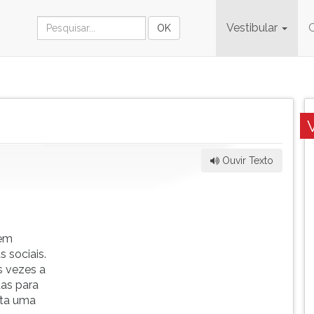
Vestibular
Ouvir Texto
gem
s sociais.
s vezes a
das para
nta uma