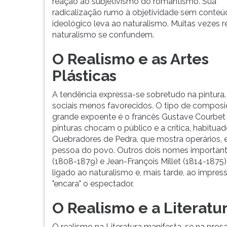
de
leitura
reação ao subjetivismo do romantismo. Sua
uma
pressione
radicalização rumo à objetividade sem conte
abordagem
TAB
ideológico leva ao naturalismo. Muitas vezes r
objetiva
e
naturalismo se confundem.
da
depois
O Realismo e as Artes
realidade
F.
e
Para
Plásticas
pelo
pausar
i...
a
A tendência expressa-se sobretudo na pintura.
leitura
sociais menos favorecidos. O tipo de composiç
pressione
grande expoente é o francês Gustave Courbet (
D
pinturas chocam o público e a crítica, habitua
(primeira
Quebradores de Pedra, que mostra operários, e
tecla
pessoa do povo. Outros dois nomes importan
à
(1808-1879) e Jean-François Millet (1814-187
esquerda
ligado ao naturalismo e, mais tarde, ao impre
do
"encara" o espectador.
F),
para
O Realismo e a Literatu
continuar
pressione
O realismo na Literatura manifesta-se na pros