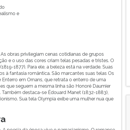
údo
ealismo e
 As obras privilegiam cenas cotidianas de grupos
ão e o uso das cores criam telas pesadas e tristes. O
1819-1877). Para ele, a beleza está na verdade. Suas
dos à fantasia romântica. São marcantes suas telas Os
 Enterro em Ornans, que retrata o enterro de uma
tes que seguem a mesma linha são Honoré Daumier
5). Também destaca-se Édouard Manet (1832-1883),
ssionismo. Sua tela Olympia exibe uma mulher nua que
ra
a. A poesia da época vive o parnasianismo. O romance-