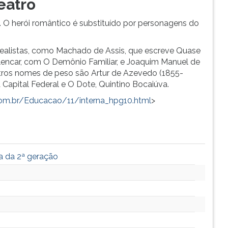
eatro
O herói romântico é substituído por personagens do
 realistas, como Machado de Assis, que escreve Quase
Alencar, com O Demônio Familiar, e Joaquim Manuel de
ros nomes de peso são Artur de Azevedo (1855-
Capital Federal e O Dote, Quintino Bocaiúva.
.com.br/Educacao/11/interna_hpg10.html
>
a da 2ª geração