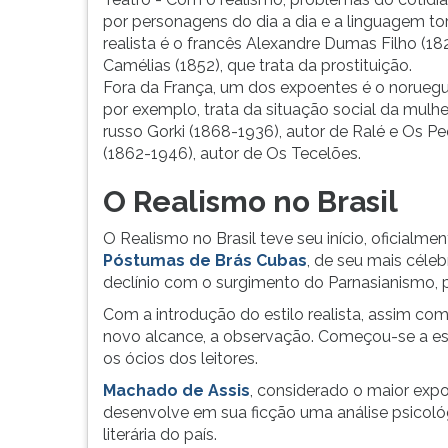
F
por personagens do dia a dia e a linguagem to
para
realista é o francês Alexandre Dumas Filho (18
ouvir
Camélias (1852), que trata da prostituição.
essa
Fora da França, um dos expoentes é o noruegu
instrução
por exemplo, trata da situação social da mulh
novamente.
russo Gorki (1868-1936), autor de Ralé e Os 
(1862-1946), autor de Os Tecelões.
O Realismo no Brasil
O Realismo no Brasil teve seu início, oficialm
Póstumas de Brás Cubas
, de seu mais céle
declínio com o surgimento do Parnasianismo, p
Com a introdução do estilo realista, assim com
novo alcance, a observação. Começou-se a es
os ócios dos leitores.
Machado de Assis
, considerado o maior expoe
desenvolve em sua ficção uma análise psicológi
literária do país.