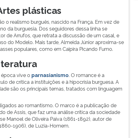
Artes plásticas
ssão o realismo burguês, nascido na França. Em vez de
iano da burguesia. Dos seguidores dessa linha se
r de Arrufos, que retrata a discussão de um casal, e
nso do Modelo. Mais tarde, Almeida Júnior aproxima-se
asses populares, como em Caipira Picando Fumo.
iteratura
a época vive o
parnasianismo
. O romance é a
o de crítica a instituições e à hipocrisia burguesa. A
idade são os principais temas, tratados com linguagem
es ligados ao romantismo. O marco é a publicação de
de Assis, que faz uma análise crítica da sociedade
e Manoel de Oliveira Paiva (1861-1892), autor de
(1860-1906), de Luzia-Homem.