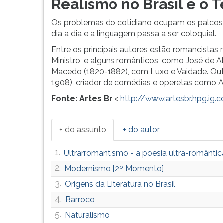
Realismo no Brasil e o T
Os problemas do cotidiano ocupam os palcos. 
dia a dia e a linguagem passa a ser coloquial.
Entre os principais autores estão romancistas
Ministro, e alguns românticos, como José de 
Macedo (1820-1882), com Luxo e Vaidade. Out
1908), criador de comédias e operetas como A 
Fonte: Artes Br
<
http://www.artesbr.hpg.ig
+ do assunto
+ do autor
1.
Ultrarromantismo - a poesia ultra-romântic
2.
Modernismo [2º Momento]
3.
Origens da Literatura no Brasil
4.
Barroco
5.
Naturalismo