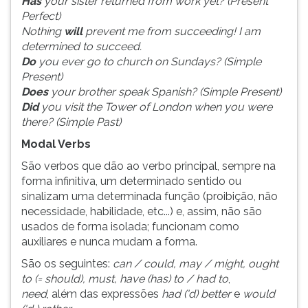
Has
your sister returned from work yet? (Present
Perfect)
Nothing
will
prevent me from succeeding! I am
determined to succeed.
Do
you ever go to church on Sundays? (Simple
Present)
Does
your brother speak Spanish? (Simple Present)
Did
you visit the Tower of London when you were
there? (Simple Past)
Modal Verbs
São verbos que dão ao verbo principal, sempre na
forma infinitiva, um determinado sentido ou
sinalizam uma determinada função (proibição, não
necessidade, habilidade, etc...) e, assim, não são
usados de forma isolada; funcionam como
auxiliares e nunca mudam a forma.
São os seguintes:
can / could, may / might, ought
to (= should), must, have (has) to / had to
,
need
, além das expressões
had ('d) better
e
would