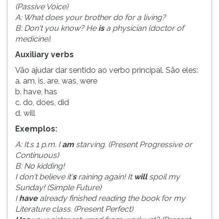
(Passive Voice)
ouvir
A: What does your brother do for a living?
essa
B: Don't you know? He
is
a physician (doctor of
instrução
medicine).
novamente.
Auxiliary verbs
Vão ajudar dar sentido ao verbo principal. São eles:
a. am, is, are, was, were
b. have, has
c. do, does, did
d. will
Exemplos:
A: It.s 1 p.m. I
am
starving. (Present Progressive or
Continuous)
B: No kidding!
I don't believe it'
s
raining again! It
will
spoil my
Sunday! (Simple Future)
I
have
already finished reading the book for my
Literature class. (Present Perfect)