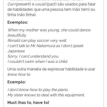
Can
(present) e
could
(past) são usados para falar
de habilidades que uma pessoa tem (não tem) ou
tinha (não tinha).
Exemplos:
When my mother was young, she could dance
beautifully.
Ronald can play soccer very well.
I can't talk to Mr. Nakamura as I don.t speak
Japanese.
Sorry, I can.t understand you.
I couldn't swim when I was a child.
Uma outra maneira de expressar habilidade é usar
know how to.
Exemplo:
I don.t know how to play the piano.
My sister knows to deal with this equipment.
Must (has to, have to)