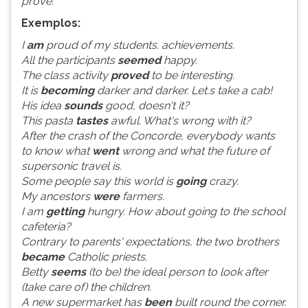
prove.
(primeira
tecla
Exemplos:
à
I
am
proud of my students. achievements.
direita
All the participants
seemed
happy.
do
The class activity
proved
to be interesting.
F).
It is
becoming
darker and darker. Let.s take a cab!
Para
His idea
sounds
good, doesn't it?
ir
This pasta
tastes
awful. What's wrong with it?
ao
After the crash of the Concorde, everybody wants
menu
to know what
went
wrong and what the future of
principal
supersonic travel is.
pressione
Some people say this world is
going
crazy.
a
My ancestors
were
farmers.
tecla
I am
getting
hungry. How about going to the school
J
cafeteria?
e
Contrary to parents' expectations, the two brothers
depois
became
Catholic priests.
F.
Betty
seems
(to be) the ideal person to look after
Pressione
(take care of) the children.
F
A new supermarket has
been
built round the corner.
para