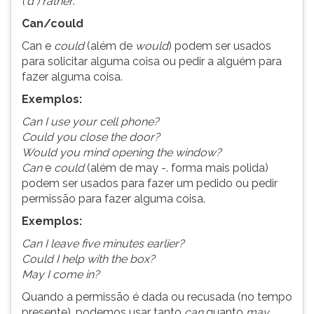
('d ) rather
.
Can/could
Can e
could
(além de
would
) podem ser usados
para solicitar alguma coisa ou pedir a alguém para
fazer alguma coisa.
Exemplos:
Can I use your cell phone?
Could you close the door?
Would you mind opening the window?
Can
e
could
(além de may -. forma mais polida)
podem ser usados para fazer um pedido ou pedir
permissão para fazer alguma coisa.
Exemplos:
Can I leave five minutes earlier?
Could I help with the box?
May I come in?
Quando a permissão é dada ou recusada (no tempo
presente), podemos usar tanto
can
quanto
may
.