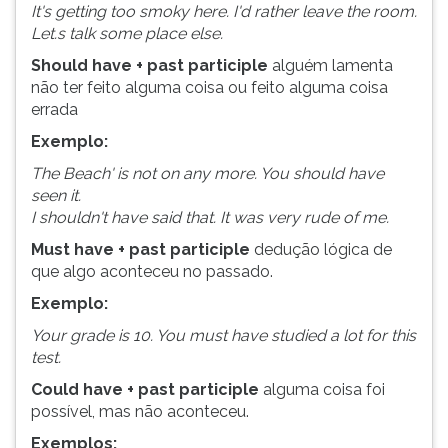
It's getting too smoky here. I'd rather leave the room.
Let.s talk some place else.
Should have + past participle
alguém lamenta
não ter feito alguma coisa ou feito alguma coisa
errada
Exemplo:
The Beach' is not on any more. You should have
seen it.
I shouldn't have said that. It was very rude of me.
Must have + past participle
dedução lógica de
que algo aconteceu no passado.
Exemplo:
Your grade is 10. You must have studied a lot for this
test.
Could have + past participle
alguma coisa foi
possível, mas não aconteceu.
Exemplos: