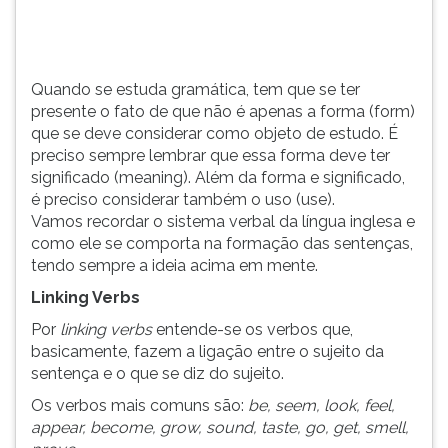
forma
TAB
(form)
e
que
depois
se
F.
Quando se estuda gramática, tem que se ter
deve
Para
presente o fato de que não é apenas a forma (form)
considerar
pausar
que se deve considerar como objeto de estudo. É
como
a
preciso sempre lembrar que essa forma deve ter
objeto...
leitura
significado (meaning). Além da forma e significado,
pressione
é preciso considerar também o uso (use).
D
Vamos recordar o sistema verbal da língua inglesa e
(primeira
como ele se comporta na formação das sentenças,
tecla
tendo sempre a ideia acima em mente.
à
Linking Verbs
esquerda
do
Por
linking verbs
entende-se os verbos que,
F),
basicamente, fazem a ligação entre o sujeito da
para
sentença e o que se diz do sujeito.
continuar
Os verbos mais comuns são:
be, seem, look, feel,
pressione
appear, become, grow, sound, taste, go, get, smell,
G