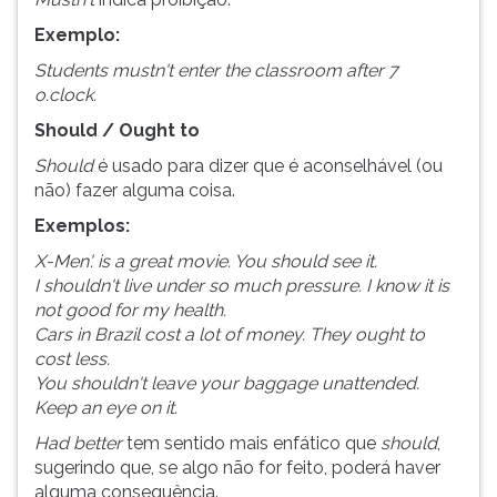
Exemplo:
Students mustn't enter the classroom after 7
o.clock.
Should / Ought to
Should
é usado para dizer que é aconselhável (ou
não) fazer alguma coisa.
Exemplos:
X-Men'. is a great movie. You should see it.
I shouldn't live under so much pressure. I know it is
not good for my health.
Cars in Brazil cost a lot of money. They ought to
cost less.
You shouldn't leave your baggage unattended.
Keep an eye on it.
Had better
tem sentido mais enfático que
should
,
sugerindo que, se algo não for feito, poderá haver
alguma consequência.