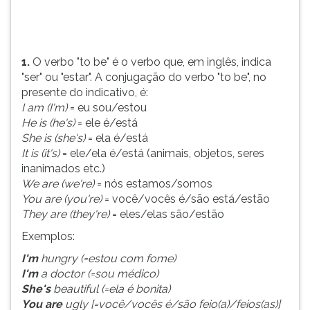
do
TAB
verbo
e
&...
depois
F.
1.
O verbo "to be" é o verbo que, em inglês, indica
Para
"ser" ou "estar". A conjugação do verbo "to be", no
pausar
presente do indicativo, é:
a
I am (I'm)
= eu sou/estou
leitura
He is (he's)
= ele é/está
pressione
She is (she's)
= ela é/está
D
It is (it's)
= ele/ela é/está (animais, objetos, seres
(primeira
inanimados etc.)
tecla
We are (we're)
= nós estamos/somos
à
You are (you're)
= você/vocês é/são está/estão
esquerda
They are (they're)
= eles/elas são/estão
do
Exemplos:
F),
para
I'm
hungry (=estou com fome)
continuar
I'm
a doctor (=sou médico)
pressione
She's
beautiful (=ela é bonita)
G
You are
ugly [=você/vocês é/são feio(a)/feios(as)]