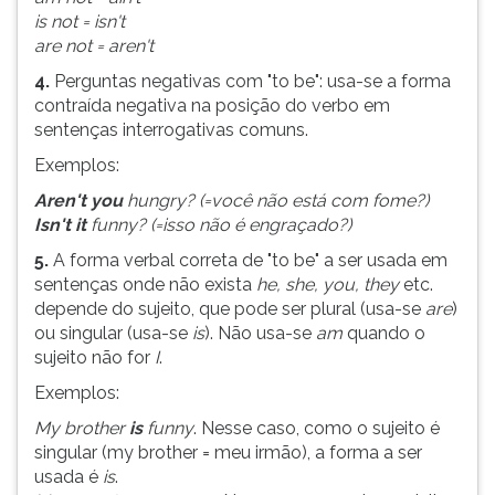
is not = isn't
ouvir
are not = aren't
essa
instrução
4.
Perguntas negativas com "to be": usa-se a forma
novamente.
contraída negativa na posição do verbo em
sentenças interrogativas comuns.
Exemplos:
Aren't you
hungry? (=você não está com fome?)
Isn't it
funny? (=isso não é engraçado?)
5.
A forma verbal correta de "to be" a ser usada em
sentenças onde não exista
he, she, you, they
etc.
depende do sujeito, que pode ser plural (usa-se
are
)
ou singular (usa-se
is
). Não usa-se
am
quando o
sujeito não for
I
.
Exemplos:
My brother
is
funny
. Nesse caso, como o sujeito é
singular (my brother = meu irmão), a forma a ser
usada é
is
.