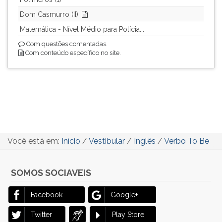
Dom Casmurro (II)
Matemática - Nível Médio para Polícia...
Com questões comentadas.
Com conteúdo específico no site.
Você está em:
Início
/
Vestibular
/
Inglês
/
Verbo To Be
SOMOS SOCIAVEIS
Facebook
Google+
Twitter
Play Store