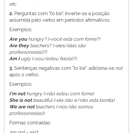
(primeira
etc.
tecla
2.
Perguntas com "to be": inverte-se a posição
à
assumida pelo verbo em períodos afirmativos.
direita
do
Exemplos:
F).
Are you
hungry? (=você está com fome?)
Para
Are they
teachers? (=eles/elas são
ir
professores(as)?)
ao
Am I
ugly (=sou/estou feio(a)?)
menu
principal
3.
Sentenças negativas com "to be": adiciona-se
not
pressione
após o verbo.
a
Exemplos:
tecla
J
I'm not
hungry (=não estou com fome)
e
She is not
beautiful (=ela não é/não está bonita)
depois
We are not
teachers (=nós não somos
F.
professores(as))
Pressione
Formas contraídas:
F
am not = ain't
para