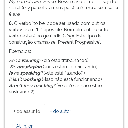
My parents
are
young
. Nesse caso, sendo o sujeito
plural (my parents = meus pais), a forma a ser usada
é
are
.
6.
O verbo "to be" pode ser usado com outros
verbos, sem "to" após ele. Normalmente o outro
verbo estará no gerúndio (
-ing
). Este tipo de
construção chama-se "Present Progressive".
Exemplos:
She
's working
(=ela está trabalhando)
We
are playing
(=nós estamos brincando)
Is
he
speaking
?
(=ele está falando?)
It
isn't working
(=isso não está funcionando)
Aren't
they
teaching
?
(=eles/elas não estão
ensinando?)
+ do assunto
+ do autor
1.
At, in, on