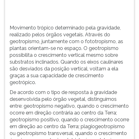
TAB
e
depois
F.
Movimento trópico determinado pela gravidade,
Para
realizado pelos órgãos vegetais. Através do
pausar
geotropismo, juntamente com o fototropismo, as
a
plantas orientam-se no espaço. O geotropismo
leitura
possibilita o crescimento vertical mesmo sobre
pressione
substratos inclinados. Quando os eixos caulinares
D
são desviados da posição vertical, voltam a ela
(primeira
graças a sua capacidade de crescimento
tecla
geotrópico.
à
De acordo com o tipo de resposta à gravidade
esquerda
desenvolvida pelo órgão vegetal, distinguimos
do
entre: geotropismo negativo, quando o crescimento
F),
ocorre em direção contrária ao centro da Terra;
para
geotropismo positivo, quando o crescimento ocorre
continuar
em direção ao centro da Terra; plagiogeotropismo
pressione
ou geotropismo transversal, quando o crescimento
G