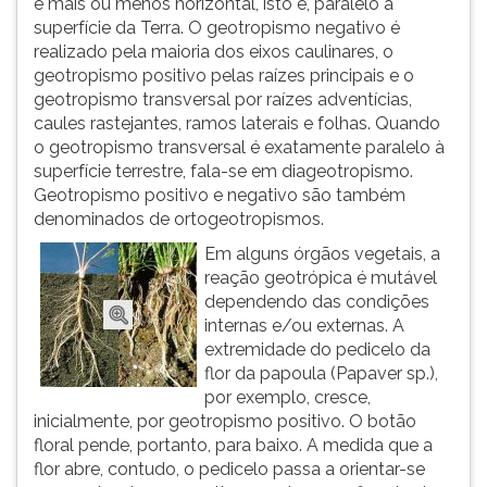
é mais ou menos horizontal, isto é, paralelo à
(primeira
superfície da Terra. O geotropismo negativo é
tecla
realizado pela maioria dos eixos caulinares, o
à
geotropismo positivo pelas raízes principais e o
direita
geotropismo transversal por raízes adventícias,
do
caules rastejantes, ramos laterais e folhas. Quando
F).
o geotropismo transversal é exatamente paralelo à
Para
superfície terrestre, fala-se em diageotropismo.
ir
Geotropismo positivo e negativo são também
ao
denominados de ortogeotropismos.
menu
principal
Em alguns órgãos vegetais, a
pressione
reação geotrópica é mutável
a
dependendo das condições
tecla
internas e/ou externas. A
J
extremidade do pedicelo da
e
flor da papoula (Papaver sp.),
depois
por exemplo, cresce,
F.
inicialmente, por geotropismo positivo. O botão
Pressione
floral pende, portanto, para baixo. A medida que a
F
flor abre, contudo, o pedicelo passa a orientar-se
para