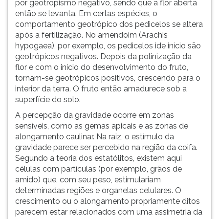
por geotropismo negativo, sendo que a flor aberta
ouvir
então se levanta. Em certas espécies, o
essa
comportamento geotrópico dos pedicelos se altera
instrução
após a fertilização. No amendoim (Arachis
novamente.
hypogaea), por exemplo, os pedicelos ide início são
geotrópicos negativos. Depois da polinização da
flor e com o início do desenvolvimento do fruto,
tornam-se geotrópicos positivos, crescendo para o
interior da terra. O fruto então amadurece sob a
superfície do solo.
A percepção da gravidade ocorre em zonas
sensíveis, como as gemas apicais e as zonas de
alongamento caulinar. Na raiz, o estímulo da
gravidade parece ser percebido na região da coifa.
Segundo a teoria dos estatólitos, existem aqui
células com partículas (por exemplo, grãos de
amido) que, com seu peso, estimulariam
determinadas regiões e organelas celulares. O
crescimento ou o alongamento propriamente ditos
parecem estar relacionados com uma assimetria da