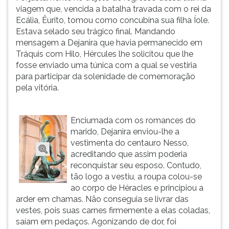
viagem que, vencida a batalha travada com o rei da
Ecália, Êurito, tomou como concubina sua filha Íole.
Estava selado seu trágico final. Mandando
mensagem a Dejanira que havia permanecido em
Tráquis com Hilo, Hércules lhe solicitou que lhe
fosse enviado uma túnica com a qual se vestiria
para participar da solenidade de comemoração
pela vitória.
Enciumada com os romances do
marido, Dejanira enviou-lhe a
vestimenta do centauro Nesso,
acreditando que assim poderia
reconquistar seu esposo. Contudo,
tão logo a vestiu, a roupa colou-se
ao corpo de Héracles e principiou a
arder em chamas. Não conseguia se livrar das
vestes, pois suas carnes firmemente a elas coladas,
saíam em pedaços. Agonizando de dor, foi