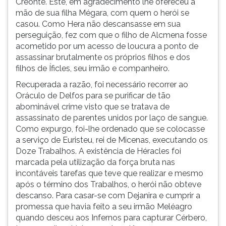
Creonte. Este, em agradecimento lhe ofereceu a
sua
(primeira
mão de sua filha Mégara, com quem o herói se
rival.
tecla
casou. Como Hera não descansasse em sua
Quando
à
perseguição, fez com que o filho de Alcmena fosse
completou
direita
acometido por um acesso de loucura a ponto de
dezoito
do
assassinar brutalmente os próprios filhos e dos
anos,
F).
filhos de Íficles, seu irmão e companheiro.
viajou
Para
para
ir
Recuperada a razão, foi necessário recorrer ao
a
ao
Oráculo de Delfos para se purificar de tão
Beócia
menu
abominável crime visto que se tratava de
a
principal
assassinato de parentes unidos por laço de sangue.
fim
pressione
Como expurgo, foi-lhe ordenado que se colocasse
de
a
a serviço de Euristeu, rei de Micenas, executando os
caçar
tecla
Doze Trabalhos. A existência de Héracles foi
e
J
marcada pela utilização da força bruta nas
eliminar
e
incontáveis tarefas que teve que realizar e mesmo
um
depois
após o término dos Trabalhos, o herói não obteve
leão
F.
descanso. Para casar-se com Dejanira e cumprir a
ferocíssimo
Pressione
promessa que havia feito a seu irmão Meléagro
que
F
quando desceu aos Infernos para capturar Cérbero,
atormentava
para