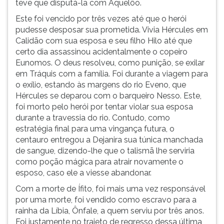
teve que disputá-la com Aquelôo.
a
ouvir
Este foi vencido por três vezes até que o herói
região
essa
pudesse desposar sua prometida. Vivia Hércules em
do
instrução
Calidão com sua esposa e seu filho Hilo até que
Monte
novamente.
certo dia assassinou acidentalmente o copeiro
C
Eunomos. O deus resolveu, como punição, se exilar
em Tráquis com a família. Foi durante a viagem para
o exílio, estando às margens do rio Eveno, que
Hércules se deparou com o barqueiro Nesso. Este,
foi morto pelo herói por tentar violar sua esposa
durante a travessia do rio. Contudo, como
estratégia final para uma vingança futura, o
centauro entregou a Dejanira sua túnica manchada
de sangue, dizendo-lhe que o talismã lhe serviria
como poção mágica para atrair novamente o
esposo, caso ele a viesse abandonar.
Com a morte de Ífito, foi mais uma vez responsável
por uma morte, foi vendido como escravo para a
rainha da Líbia, Ônfale, a quem serviu por três anos.
Foi justamente no trajeto de regresso dessa última