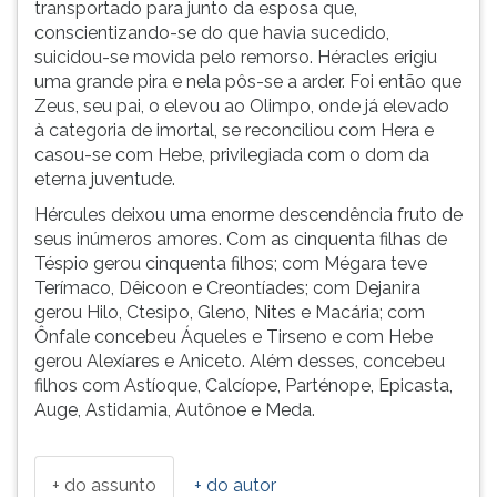
transportado para junto da esposa que,
conscientizando-se do que havia sucedido,
suicidou-se movida pelo remorso. Héracles erigiu
uma grande pira e nela pôs-se a arder. Foi então que
Zeus, seu pai, o elevou ao Olimpo, onde já elevado
à categoria de imortal, se reconciliou com Hera e
casou-se com Hebe, privilegiada com o dom da
eterna juventude.
Hércules deixou uma enorme descendência fruto de
seus inúmeros amores. Com as cinquenta filhas de
Téspio gerou cinquenta filhos; com Mégara teve
Terímaco, Dêicoon e Creontíades; com Dejanira
gerou Hilo, Ctesipo, Gleno, Nites e Macária; com
Ônfale concebeu Áqueles e Tirseno e com Hebe
gerou Alexíares e Aniceto. Além desses, concebeu
filhos com Astíoque, Calcíope, Parténope, Epicasta,
Auge, Astidamia, Autônoe e Meda.
+ do assunto
+ do autor