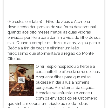
descomunal
TAB
quando
e
aos
depois
oito
F.
(Hércules em latim) - Filho de Zeus e Alcmena ,
meses
Para
desde cedo deu provas de sua força descomunal
matou
pausar
quando aos oito meses matou as duas víboras
as
a
enviadas por Hera para dar fim à vida do filho de sua
duas
leitura
rival. Quando completou dezoito anos, viajou para a
víboras
pressione
Beócia a fim de caçar e eliminar um leão
enviadas
D
ferocíssimo que atormentava a região do Monte
por
(primeira
Citerão.
Hera
tecla
O rei Téspio hospedou o herói e a
para
à
cada noite lhe oferecia uma de suas
dar
esquerda
cinquenta filhas para que estas
fim
do
pudessem dar a luz a homens
à
F),
corajosos. Ao retornar da caçada,
vida
para
Héracles se enfrentou e venceu
do
continuar
com os enviados do rei Orcômeno
filho
pressione
que vinham cobrar um tribulo ao rei de Tebas,
de
G