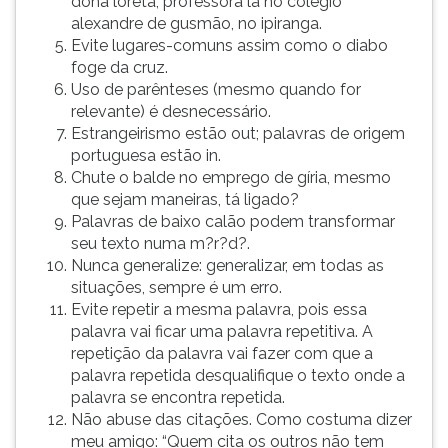
dona loreta, professora lá no colégio
alexandre de gusmão, no ipiranga.
Evite lugares-comuns assim como o diabo
foge da cruz.
Uso de parênteses (mesmo quando for
relevante) é desnecessário.
Estrangeirismo estão out; palavras de origem
portuguesa estão in.
Chute o balde no emprego de gíria, mesmo
que sejam maneiras, tá ligado?
Palavras de baixo calão podem transformar
seu texto numa m?r?d?.
Nunca generalize: generalizar, em todas as
situações, sempre é um erro.
Evite repetir a mesma palavra, pois essa
palavra vai ficar uma palavra repetitiva. A
repetição da palavra vai fazer com que a
palavra repetida desqualifique o texto onde a
palavra se encontra repetida.
Não abuse das citações. Como costuma dizer
meu amigo: “Quem cita os outros não tem