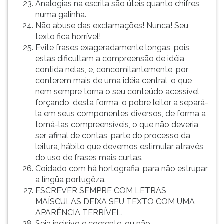
Analogias na escrita são úteis quanto chifres
numa galinha.
Não abuse das exclamações! Nunca! Seu
texto fica horrível!
Evite frases exageradamente longas, pois
estas dificultam a compreensão de idéia
contida nelas, e, concomitantemente, por
conterem mais de uma idéia central, o que
nem sempre torna o seu conteúdo acessível,
forçando, desta forma, o pobre leitor a separá-
la em seus componentes diversos, de forma a
torná-las compreensíveis, o que não deveria
ser, afinal de contas, parte do processo da
leitura, hábito que devemos estimular através
do uso de frases mais curtas.
Coidado com há hortografia, para não estrupar
a língüa portugêza.
ESCREVER SEMPRE COM LETRAS
MAÍSCULAS DEIXA SEU TEXTO COM UMA
APARÊNCIA TERRÍVEL.
Seja incisivo e coerente, ou não.