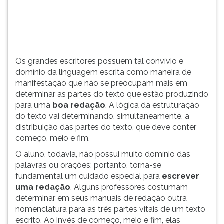
deve
TAB
guardar
e
é
depois
que
F.
uma
Para
Os grandes escritores possuem tal convívio e
introduç...
pausar
domínio da linguagem escrita como maneira de
a
manifestação que não se preocupam mais em
leitura
determinar as partes do texto que estão produzindo
pressione
para uma
boa redação
. A lógica da estruturação
D
do texto vai determinando, simultaneamente, a
(primeira
distribuição das partes do texto, que deve conter
tecla
começo, meio e fim.
à
esquerda
O aluno, todavia, não possui muito domínio das
do
palavras ou orações; portanto, torna-se
F),
fundamental um cuidado especial para
escrever
para
uma redação
. Alguns professores costumam
continuar
determinar em seus manuais de redação outra
pressione
nomenclatura para as três partes vitais de um texto
G
escrito. Ao invés de começo, meio e fim, elas