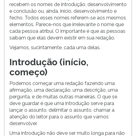
(primeira
recebem os nomes de introdução, desenvolvimento
tecla
e conclusão ou, ainda, início, desenvolvimento e
à
fecho. Todos esses nomes referem-se aos mesmos
direita
elementos. Parece-nos que irrelevante o nome que
do
cada pessoa atribui. O importante é que as pessoas
F).
saibam que elas devem existir em sua redação.
Para
Vejamos, sucintamente, cada uma delas.
ir
ao
Introdução (início,
menu
principal
começo)
pressione
a
Podemos começar uma redação fazendo uma
tecla
afirmação, uma declaração, uma descrição, uma
J
pergunta, e de muitas outras maneiras. O que se
e
deve guardar é que uma introdução serve para
depois
lançar o assunto, delimitar o assunto, chamar a
F.
atenção do leitor para o assunto que vamos
Pressione
desenvolver.
F
Uma introdução não deve ser muito longa para não
para