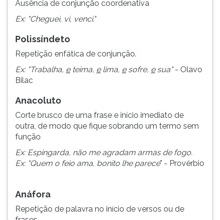
Ausência de conjunção coordenativa
ouvir
Ex: "Cheguei, vi, venci."
essa
instrução
Polissíndeto
novamente.
Repetição enfática de conjunção.
Ex: "Trabalha,
e
teima,
e
lima,
e
sofre,
e
sua"
- Olavo
Bilac
Anacoluto
Corte brusco de uma frase e início imediato de
outra, de modo que fique sobrando um termo sem
função
Ex: Espingarda, não me agradam armas de fogo.
Ex: "Quem o feio ama, bonito lhe parece
" - Provérbio
Anáfora
Repetição de palavra no início de versos ou de
frases