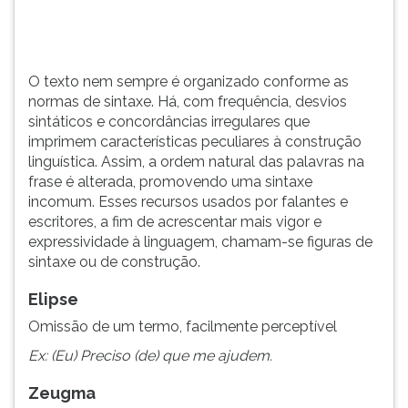
TAB
e
depois
F.
O texto nem sempre é organizado conforme as
Para
normas de sintaxe. Há, com frequência, desvios
pausar
sintáticos e concordâncias irregulares que
a
imprimem características peculiares à construção
leitura
linguística. Assim, a ordem natural das palavras na
pressione
frase é alterada, promovendo uma sintaxe
D
incomum. Esses recursos usados por falantes e
(primeira
escritores, a fim de acrescentar mais vigor e
tecla
expressividade à linguagem, chamam-se figuras de
à
sintaxe ou de construção.
esquerda
do
Elipse
F),
Omissão de um termo, facilmente perceptível
para
continuar
Ex: (Eu) Preciso (de) que me ajudem.
pressione
Zeugma
G