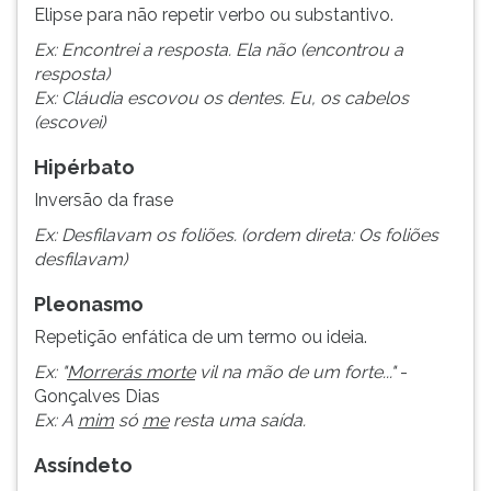
(primeira
Elipse para não repetir verbo ou substantivo.
tecla
Ex: Encontrei a resposta. Ela não (encontrou a
à
resposta)
direita
Ex: Cláudia escovou os dentes. Eu, os cabelos
do
(escovei)
F).
Para
Hipérbato
ir
Inversão da frase
ao
menu
Ex: Desfilavam os foliões. (ordem direta: Os foliões
principal
desfilavam)
pressione
a
Pleonasmo
tecla
Repetição enfática de um termo ou ideia.
J
e
Ex: "
Morrerás morte
vil na mão de um forte..."
-
depois
Gonçalves Dias
F.
Ex: A
mim
só
me
resta uma saída.
Pressione
Assíndeto
F
para