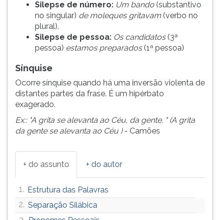
Silepse de número:
Um bando
(substantivo
no singular)
de moleques gritavam
(verbo no
plural).
Silepse de pessoa:
Os candidatos
(3ª
pessoa)
estamos preparados
(1ª pessoa)
Sínquise
Ocorre sínquise quando há uma inversão violenta de
distantes partes da frase. É um hipérbato
exagerado.
Ex:: "A grita se alevanta ao Céu, da gente. " (A grita
da gente se alevanta ao Céu )
- Camões
+ do assunto
+ do autor
1.
Estrutura das Palavras
2.
Separação Silábica
3.