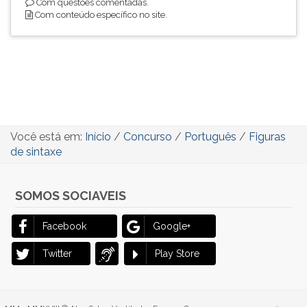
Com questões comentadas.
Com conteúdo específico no site.
Você está em:
Início
/
Concurso
/
Português
/
Figuras
de sintaxe
SOMOS SOCIAVEIS
Facebook
Google+
Twitter
Play Store