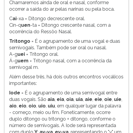
Chamaremos ainda de oral e nasal, conforme
ocorrer a saída do ar pelas narinas ou pela boca.
C
ai
-xa = Ditongo decrescente oral.
Cin-q
uen
-ta = Ditongo crescente nasal, com a
ocorrência do Ressôo Nasal.
Tritongo
= É o agrupamento de uma vogal e duas
semivogais. Também pode ser oral ou nasal.
A-g
uei
= Tritongo oral.
Á-g
uem
= Tritongo nasal, com a ocorrência da
semivogal m.
Além desse três, há dois outros encontros vocálicos
importantes:
Iode
= É o agrupamento de uma semivogal entre
duas vogais. São
aia
,
eia
,
oia
,
uia
,
aie
,
eie
,
oie
,
uie
,
aio
,
eio
,
oio
,
uio
,
uiu
, em qualquer lugar da palavra
- começo, meio ou fim. Foneticamente, ocorre
duplo ditongo ou tritongo + ditongo, conforme o
número de semivogais. A Iode será representada
com duplo
Y
:
ay-ya
,
ey-ya
, representando o "y" um