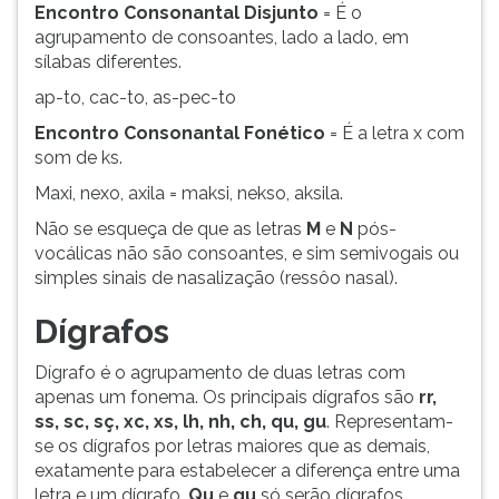
Encontro Consonantal Disjunto
= É o
agrupamento de consoantes, lado a lado, em
sílabas diferentes.
ap-to, cac-to, as-pec-to
Encontro Consonantal Fonético
= É a letra x com
som de ks.
Maxi, nexo, axila = maksi, nekso, aksila.
Não se esqueça de que as letras
M
e
N
pós-
vocálicas não são consoantes, e sim semivogais ou
simples sinais de nasalização (ressôo nasal).
Dígrafos
Dígrafo é o agrupamento de duas letras com
apenas um fonema. Os principais dígrafos são
rr,
ss, sc, sç, xc, xs, lh, nh, ch, qu, gu
. Representam-
se os dígrafos por letras maiores que as demais,
exatamente para estabelecer a diferença entre uma
letra e um dígrafo.
Qu
e
gu
só serão dígrafos,