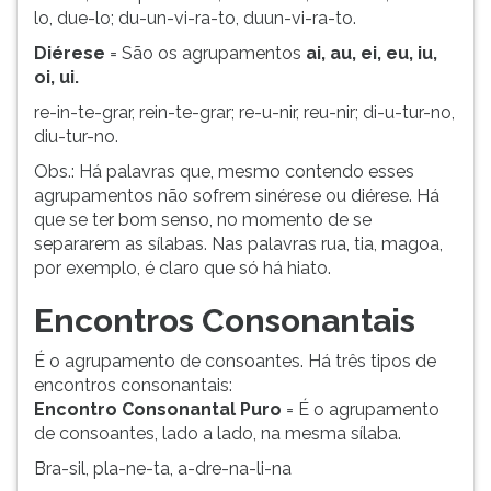
lo, due-lo; du-un-vi-ra-to, duun-vi-ra-to.
Diérese
= São os agrupamentos
ai, au, ei, eu, iu,
oi, ui.
re-in-te-grar, rein-te-grar; re-u-nir, reu-nir; di-u-tur-no,
diu-tur-no.
Obs.: Há palavras que, mesmo contendo esses
agrupamentos não sofrem sinérese ou diérese. Há
que se ter bom senso, no momento de se
separarem as sílabas. Nas palavras rua, tia, magoa,
por exemplo, é claro que só há hiato.
Encontros Consonantais
É o agrupamento de consoantes. Há três tipos de
encontros consonantais:
Encontro Consonantal Puro
= É o agrupamento
de consoantes, lado a lado, na mesma sílaba.
Bra-sil, pla-ne-ta, a-dre-na-li-na