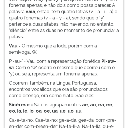
fonema apenas, e não dois como possa parecer. A
palavra
vaia
, então, tem quatro letras (v - a - i - a) e
quatro fonemas (v - a - y - a), sendo que o "y"
pertence a duas sílabas, não havendo, no entanto,
"silêncio" entre as duas no momento de pronunciar a
palavra.
Vau
= O mesmo que a Iode, porém com a
semivogal W.
Pi-au-í = Vau, com a representação fonética
Pi-aw-
wi
. Com o "w" ocorre o mesmo que ocorreu com o
"y", ou seja, representa um fonema apenas.
Ocorrem, também, na Língua Portuguesa,
encontros vocálicos que ora são pronunciados
como ditongo, ora como hiato. São eles:
Sinérese
= São os agrupamentos
ae
,
ao
,
ea
,
ee
,
eo
,
ia
,
ie
,
io
,
oa
,
oe
,
ua
,
ue
,
uo
,
uu
.
Ca-e-ta-no, Cae-ta-no; ge-a-da, gea-da; com-pre-
en-der, com-preen-der; Na-tá-li-a, Na-tá-lia; du-e-