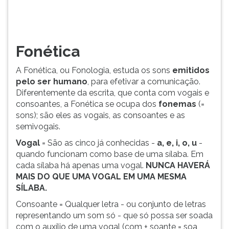
d...
TAB
e
depois
F.
Fonética
Para
pausar
A Fonética, ou Fonologia, estuda os sons
emitidos
a
pelo ser humano
, para efetivar a comunicação.
leitura
Diferentemente da escrita, que conta com vogais e
pressione
consoantes, a Fonética se ocupa dos
fonemas
(=
D
sons); são eles as vogais, as consoantes e as
(primeira
semivogais.
tecla
à
Vogal
= São as cinco já conhecidas -
a, e, i, o, u
-
esquerda
quando funcionam como base de uma sílaba. Em
do
cada sílaba há apenas uma vogal.
NUNCA HAVERÁ
F),
MAIS DO QUE UMA VOGAL EM UMA MESMA
para
SÍLABA.
continuar
Consoante = Qualquer letra - ou conjunto de letras
pressione
representando um som só - que só possa ser soada
G
com o auxílio de uma vogal (com + soante = soa