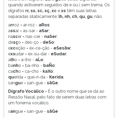
quando estiverem seguidos de e ou i, sem trema. Os
dígrafos
rr, ss, sc, sç, xc
e
xs
têm suas letras
separadas silabicamente;
lh, nh, ch, qu, gu
, não.
a
rr
oz = ar-roz -
aRos
;
a
ss
ar = as-sar -
aSar
;
na
sc
er = nas-cer -
naSer
;
de
sç
o = des-ço -
deSo
;
e
xc
eção = ex-ce-ção -
eSesãw
;
e
xs
udar = ex-su-dar -
eSudar
;
a
lh
o = a-lho -
aĹo
;
ba
nh
o = ba-nho -
baÑo
;
ca
ch
o = ca-cho -
kaXo
;
qu
erida = que-ri-da -
Kerida
;
san
gu
e = san-gue -
sãGe
.
Dígrafo Vocálico
= É o outro nome que se dá ao
Ressôo Nasal, pelo fato de serem duas letras com
um fonema vocálico.
s
an
gue = san-gue -
sãGe