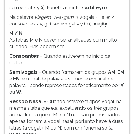
ouvir
semivogal = y (i). Foneticamente =
artiĹeyro
.
essa
Na palavra
viagem
,
vi-a-gem
, 3 vogais = i, a, e; 2
instrução
consoantes = v, g; 1 semivogal = y (m).
viajẽy
.
novamente.
M / N
As letras M e N devem ser analisadas com muito
cuidado. Elas podem ser:
Consoantes
= Quando estiverem no início da
sílaba.
Semivogais
= Quando formarem os grupos
AM
,
EM
e
EN
, em final de palavra - somente em final de
palavra - sendo representadas foneticamente por
Y
ou
W
.
Ressôo Nasal
= Quando estiverem após vogal, na
mesma sílaba que ela, excetuando os três grupos
acima. Indica que o M e o N não são pronunciados,
apenas tornam a vogal nasal, portanto haverá duas
letras (a vogal + M ou N) com um fonema só (a