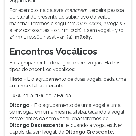
vogal nasal).
Por exemplo, na palavra
manchem
, terceira pessoa
do plural do presente do subjuntivo do verbo
manchar, teremos o seguinte:
man-chem
, 2 vogais =
a, e; 2 consoantes = o 1º m, x(ch); 1 semivogal = y (o
2º m); 1 ressôo nasal = an (ã).
mãxẽy
.
Encontros Vocálicos
É o agrupamento de vogais e semivogais. Há três
tipos de encontros vocálicos:
Hiato
= É o agrupamento de duas vogais, cada uma
em uma sílaba diferente.
L
u-a
-na, a-f
i-a
-do, p
i-a
-da
Ditongo
= É o agrupamento de uma vogal e uma
semivogal, em uma mesma sílaba. Quando a vogal
estiver antes da semivogal, chamaremos de
Ditongo Decrescente
, e, quando a vogal estiver
depois da semivogal, de
Ditongo Crescente
.