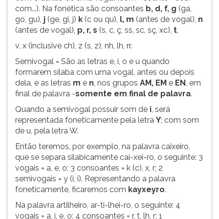
(primeira
com...). Na fonética são consoantes
b, d, f, g
(ga,
tecla
go, gu),
j
(ge, gi, j)
k
(c ou qu),
l, m
(antes de vogal),
n
à
(antes de vogal),
p, r, s
(s, c, ç, ss, sc, sç, xc),
t
,
direita
v, x (inclusive ch), z (s, z), nh, lh, rr.
do
F).
Semivogal = São as letras e, i, o e u quando
Para
formarem sílaba com uma vogal, antes ou depois
ir
dela, e as letras
m
e
n
, nos grupos
AM, EM
e
EN
, em
ao
final de palavra -
somente em final de palavra
.
menu
Quando a semivogal possuir som de
i
, será
principal
representada foneticamente pela letra
Y
; com som
pressione
de u, pela letra W.
a
tecla
Então teremos, por exemplo, na palavra caixeiro,
J
que se separa silabicamente cai-xei-ro, o seguinte: 3
e
vogais = a, e, o; 3 consoantes = k (c), x, r; 2
depois
semivogais = y (i, i). Representando a palavra
F.
foneticamente, ficaremos com
kayxeyro
.
Pressione
Na palavra artilheiro, ar-ti-lhei-ro, o seguinte: 4
F
vogais = a, i, e, o; 4 consoantes = r, t, lh, r; 1
para