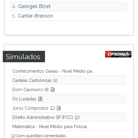
4.
Georges Bizet
ouvir
essa
5.
Cartier-Bresson
instrução
novamente.
Simulados
Conhecimentos Gerais - Nível Médio pa...
Cadeias Carbônicas (1)
Dom Casmurro (II)
Os Lusíadas
Juros Compostos
Direito Administrativo SP (FCC)
Matemática - Nível Médio para Polícia...
Com questões comentadas.