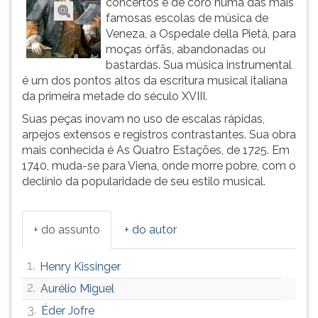
concertos e de coro numa das mais
(primeira
famosas escolas de música de
tecla
Veneza, a Ospedale della Pietà, para
à
moças órfãs, abandonadas ou
direita
bastardas. Sua música instrumental
do
é um dos pontos altos da escritura musical italiana
F).
da primeira metade do século XVIII.
Para
ir
Suas peças inovam no uso de escalas rápidas,
ao
arpejos extensos e registros contrastantes. Sua obra
menu
mais conhecida é As Quatro Estações, de 1725. Em
principal
1740, muda-se para Viena, onde morre pobre, com o
pressione
declínio da popularidade de seu estilo musical.
a
tecla
J
+ do assunto
+ do autor
e
depois
1.
Henry Kissinger
F.
Pressione
2.
Aurélio Miguel
F
3.
Éder Jofre
para