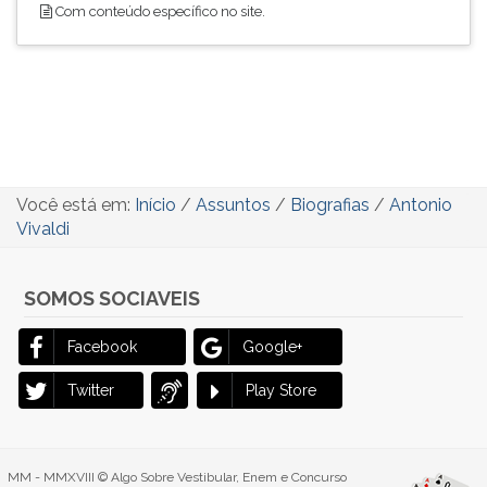
Com conteúdo específico no site.
Você está em:
Início
/
Assuntos
/
Biografias
/
Antonio
Vivaldi
SOMOS SOCIAVEIS
Facebook
Google+
Twitter
Play Store
MM - MMXVIII © Algo Sobre Vestibular, Enem e Concurso