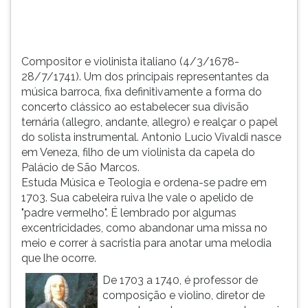
do
TAB
conc...
e
depois
F.
Compositor e violinista italiano (4/3/1678-
Para
28/7/1741). Um dos principais representantes da
pausar
música barroca, fixa definitivamente a forma do
a
concerto clássico ao estabelecer sua divisão
leitura
ternária (allegro, andante, allegro) e realçar o papel
pressione
do solista instrumental. Antonio Lucio Vivaldi nasce
D
em Veneza, filho de um violinista da capela do
(primeira
Palácio de São Marcos.
tecla
Estuda Música e Teologia e ordena-se padre em
à
1703. Sua cabeleira ruiva lhe vale o apelido de
esquerda
"padre vermelho". É lembrado por algumas
do
excentricidades, como abandonar uma missa no
F),
meio e correr à sacristia para anotar uma melodia
para
que lhe ocorre.
continuar
De 1703 a 1740, é professor de
pressione
composição e violino, diretor de
G