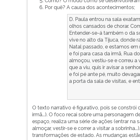
Como? O modo como se desenvolveram 
G
Por quê? A causa dos acontecimentos;
(primeira
tecla
D. Paula entrou na sala exata
à
olhos cansados de chorar. Co
direita
Entender-se-á também o da so
do
vive no alto da Tijuca, donde r
F).
Natal passado, e estamos em 
Para
e foi para casa da irmã, Rua d
ir
almoçou, vestiu-se e correu a v
ao
que a viu, quis ir avisar a sen
menu
e foi pé ante pé, muito devagar
principal
a porta da sala de visitas, e ent
pressione
a
tecla
O texto narrativo é figurativo, pois se constrói
J
irmã...). O foco recai sobre uma personagem 
e
espaço, realiza uma série de ações (entrar na sa
depois
almoçar, vestir-se e correr a visitar a sobrinha
F.
transformações de estado. As mudanças estão
Pressione