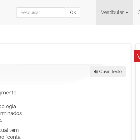
Vestibular
Ouvir Texto
agmento
s
ipologia
terminados
.
tual tem
ão “conta