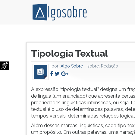
Tipologia
Pressione
textual
TAB
Título
é
e
Tipologia Textual
do
resumidamente
depois
artigo:
o
F
por:
Algo Sobre
sobre:
Redação
uso
para
de
ouvir
determinadas
o
palavras,
conteúdo
A expressão “tipologia textual” designa um fr
determinados
principal
de língua (um enunciado) que apresenta certa
tempos
desta
propriedades linguísticas intrínsecas, ou seja, t
verbais,
tela.
textual é o uso de determinadas palavras, de
determinadas
Para
tempos verbais, determinadas relações lógicas
relações
pular
Além dessas marcas linguísticas, cada tipo tex
lógicas
essa
um propósito. Em outras palavras, uma narraç