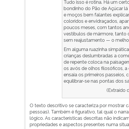
Tudo isso é rotina. Há um cert
bondinho do Pão de Açúcar lá v
e moços bem falantes explicam
coloridos e envidraçados, apa
poucos meses, com tantos anda
vestíbulos de mármore, tanto 
sem reajustamento — o melhor
Em alguma ruazinha simpática,
crianças deslumbradas a com
de repente coloca na paisagem
os avós de olhos filosóficos, 
ensaia os primeiros passeios, 
equilibrar-se nas pontas dos s
(Extraído 
O texto descritivo se caracteriza por mostrar c
pessoas). Também é figurativo, tal qual o na
lógico. As características descritas não indic
propriedades e aspectos presentes numa sit