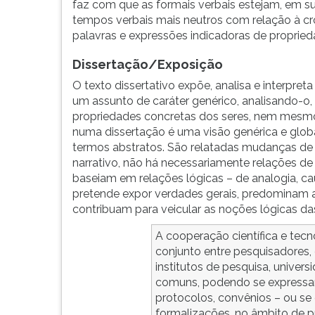
faz com que as formais verbais estejam, em su
tempos verbais mais neutros com relação à 
palavras e expressões indicadoras de propried
Dissertação/Exposição
O texto dissertativo expõe, analisa e interpreta
um assunto de caráter genérico, analisando-o
propriedades concretas dos seres, nem mesmo
numa dissertação é uma visão genérica e glo
termos abstratos. São relatadas mudanças de 
narrativo, não há necessariamente relações de
baseiam em relações lógicas – de analogia, cau
pretende expor verdades gerais, predominam 
contribuam para veicular as noções lógicas da
A cooperação científica e tecn
conjunto entre pesquisadores,
institutos de pesquisa, univers
comuns, podendo se expressa
protocolos, convênios – ou se
formalizações, no âmbito de pr