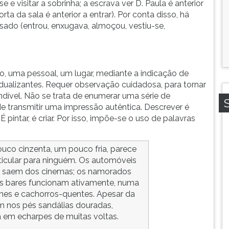
e e visitar a sobrinha; a escrava ver D. Paula é anterior
orta da sala é anterior a entrar). Por conta disso, há
ado (entrou, enxugava, almoçou, vestiu-se,
o, uma pessoal, um lugar, mediante a indicação de
idualizantes. Requer observação cuidadosa, para tornar
ndível. Não se trata de enumerar uma série de
e transmitir uma impressão autêntica. Descrever é
 pintar, é criar. Por isso, impõe-se o uso de palavras
uco cinzenta, um pouco fria, parece
ticular para ninguém. Os automóveis
e saem dos cinemas; os namorados
 os bares funcionam ativamente, numa
hes e cachorros-quentes. Apesar da
m nos pés sandálias douradas,
em echarpes de muitas voltas.