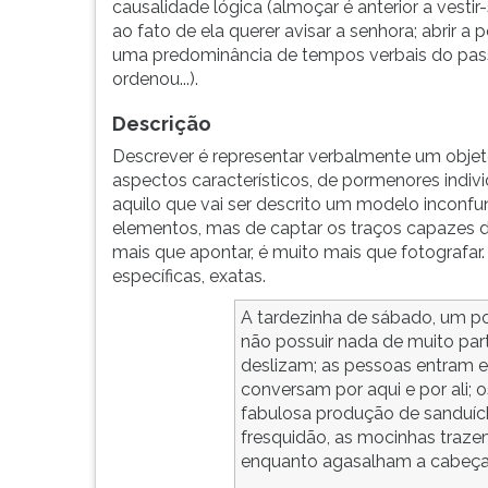
causalidade lógica (almoçar é anterior a vestir-s
F
ao fato de ela querer avisar a senhora; abrir a p
para
uma predominância de tempos verbais do pass
ouvir
ordenou...).
essa
instrução
Descrição
novamente.
Descrever é representar verbalmente um objet
aspectos característicos, de pormenores indiv
aquilo que vai ser descrito um modelo inconfu
elementos, mas de captar os traços capazes d
mais que apontar, é muito mais que fotografar. É
específicas, exatas.
A tardezinha de sábado, um po
não possuir nada de muito par
deslizam; as pessoas entram 
conversam por aqui e por ali;
fabulosa produção de sanduíc
fresquidão, as mocinhas traze
enquanto agasalham a cabeça 