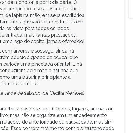
o ar de monotonia por toda parte. O
ai cumprindo o seu destino turístico,
, de lápis na mão, em seus escritórios
rtamentos que vão ser construídos em
res, vista para todos os lados,
de entrada, mais tantas prestações,
 emprego de capital jamais oferecido!
 com árvores e sossego, ainda há
erem aquele algodão de açúcar que
 carioca uma pincelada oriental. E há
a conduzirem pela mão a netinha que
como uma bailarina principiante a
apatinhos brancos.
de tarde de sábado, de Cecília Meireles)
aracterísticas dos seres (objetos, lugares, animais ou
rrativo, mas não se organiza em um encadeamento
am relações de anterioridade ou causalidade, mas sim
uação. Esse comprometimento com a simultaneidade