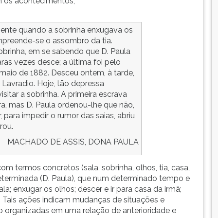
os acontecimentos;
mente quando a sobrinha enxugava os
mpreende-se o assombro da tia.
brinha, em se sabendo que D. Paula
aras vezes desce; a última foi pelo
maio de 1882. Desceu ontem, à tarde,
o Lavradio. Hoje, tão depressa
isitar a sobrinha. A primeira escrava
hora, mas D. Paula ordenou-lhe que não,
, para impedir o rumor das saias, abriu
rou.
MACHADO DE ASSIS, DONA PAULA
 com termos concretos (sala, sobrinha, olhos, tia, casa,
determinada (D. Paula), que num determinado tempo e
la; enxugar os olhos; descer e ir para casa da irmã;
...). Tais ações indicam mudanças de situações e
 organizadas em uma relação de anterioridade e