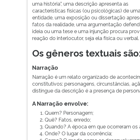
no
leitura
uma história”, uma descrição apresenta as
processo
pressione
características físicas (ou psicológicas) de um
de
TAB
entidade, uma exposição ou dissertação apres
escrita.
e
fatos da realidade, uma argumentação defen
depois
ideia ou uma tese e uma injunção procura pro
F.
reação do interlocutor, seja ela física ou verbal.
Para
pausar
Os gêneros textuais são
a
leitura
Narração
pressione
D
Narração é um relato organizado de acontecim
(primeira
constitutivos: personagens, circunstâncias, açã
tecla
distingue da descrição é a presença de perso
à
A Narração envolve:
esquerda
do
Quem? Personagem;
F),
Quê? Fatos, enredo;
para
Quando? A época em que ocorreram os 
continuar
Onde? O lugar da ocorrência;
pressione