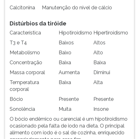
Calcitonina
Manutenção do nível de cálcio
Distúrbios da tiróide
Característica
Hipotiroidismo
Hipertiroidismo
T3 e T4
Baixos
Altos
Metabolismo
Baixo
Alto
Concentração
Baixa
Baixa
Massa corporal
Aumenta
Diminui
Temperatura
Baixa
Alta
corporal
Bócio
Presente
Presente
Sonolência
Muita
Insone
O bócio endêmico ou carencial é um hipotiroidismo
ocasionado pela falta de iodo na dieta. O principal
alimento com iodo é o sal de cozinha, enriquecido