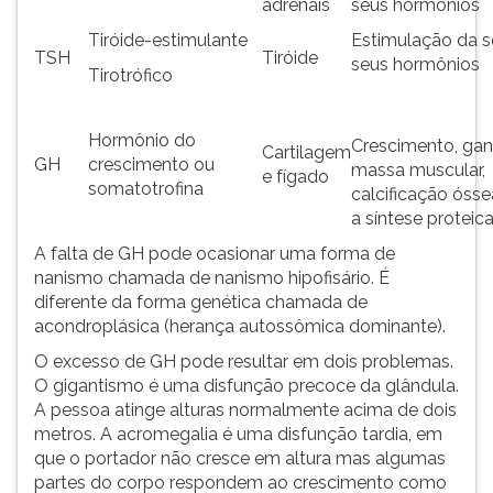
adrenais
seus hormônios
ouvir
Tiróide-estimulante
Estimulação da 
essa
TSH
Tiróide
seus hormônios
instrução
Tirotrófico
novamente.
Hormônio do
Crescimento, ga
Cartilagem
GH
crescimento ou
massa muscular,
e fígado
somatotrofina
calcificação óss
a síntese proteic
A falta de GH pode ocasionar uma forma de
nanismo chamada de nanismo hipofisário. É
diferente da forma genética chamada de
acondroplásica (herança autossômica dominante).
O excesso de GH pode resultar em dois problemas.
O gigantismo é uma disfunção precoce da glândula.
A pessoa atinge alturas normalmente acima de dois
metros. A acromegalia é uma disfunção tardia, em
que o portador não cresce em altura mas algumas
partes do corpo respondem ao crescimento como