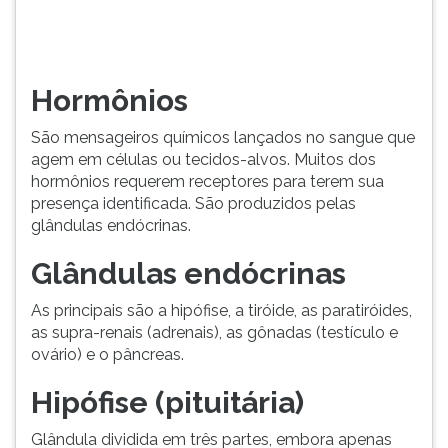
requerem
TAB
receptores
e
para
depois
terem...
F.
Hormônios
Para
pausar
São mensageiros químicos lançados no sangue que
a
agem em células ou tecidos-alvos. Muitos dos
leitura
hormônios requerem receptores para terem sua
pressione
presença identificada. São produzidos pelas
D
glândulas endócrinas.
(primeira
tecla
Glândulas endócrinas
à
esquerda
As principais são a hipófise, a tiróide, as paratiróides,
do
as supra-renais (adrenais), as gônadas (testículo e
F),
ovário) e o pâncreas.
para
continuar
Hipófise (pituitária)
pressione
G
Glândula dividida em três partes, embora apenas