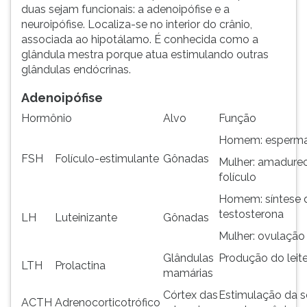
(primeira
duas sejam funcionais: a adenoipófise e a
tecla
neuroipófise. Localiza-se no interior do crânio,
à
associada ao hipotálamo. É conhecida como a
direita
glândula mestra porque atua estimulando outras
do
glândulas endócrinas.
F).
Para
Adenoipófise
ir
Hormônio
Alvo
Função
ao
Homem: esperm
menu
principal
FSH
Folículo-estimulante
Gônadas
Mulher: amadure
pressione
folículo
a
Homem: síntese 
tecla
testosterona
J
LH
Luteinizante
Gônadas
e
Mulher: ovulaçã
depois
Glândulas
Produção do leit
F.
LTH
Prolactina
mamárias
Pressione
F
Córtex das
Estimulação da 
ACTH
Adrenocorticotrófico
para