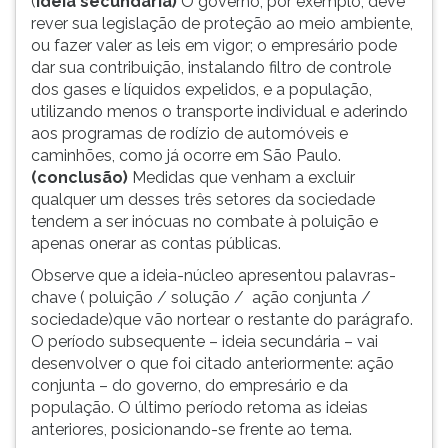
(
ideia secundária)
O governo, por exemplo, deve
rever sua legislação de proteção ao meio ambiente,
ou fazer valer as leis em vigor; o empresário pode
dar sua contribuição, instalando filtro de controle
dos gases e líquidos expelidos, e a população,
utilizando menos o transporte individual e aderindo
aos programas de rodízio de automóveis e
caminhões, como já ocorre em São Paulo.
(conclusão)
Medidas que venham a excluir
qualquer um desses três setores da sociedade
tendem a ser inócuas no combate à poluição e
apenas onerar as contas públicas.
Observe que a ideia-núcleo apresentou palavras-
chave ( poluição / solução / ação conjunta /
sociedade)que vão nortear o restante do parágrafo.
O período subsequente – ideia secundária – vai
desenvolver o que foi citado anteriormente: ação
conjunta – do governo, do empresário e da
população. O último período retoma as ideias
anteriores, posicionando-se frente ao tema.