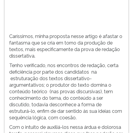
mais
TAB
especificamente
e
da
depois
prova
F.
de
Para
Caríssimos, minha proposta nesse artigo é afastar o
redação
pausar
fantasma que se cria em torno da produção de
dissertativa.
a
textos, mais especificamente da prova de redação
leitura
dissertativa.
pressione
D
Tenho verificado, nos encontros de redação, certa
(primeira
deficiência por parte dos candidatos na
tecla
estruturação dos textos dissertativo-
à
argumentativos; o produtor do texto domina o
esquerda
conteúdo teórico (nas provas discursivas), tem
do
conhecimento do tema, do conteúdo a ser
F),
discutido, todavia desconhece a forma de
para
estruturá-lo, enfim de dar sentido às sua ideias com
continuar
sequência lógica, com coesão.
pressione
Com o intuito de auxiliá-los nessa árdua e dolorosa
G