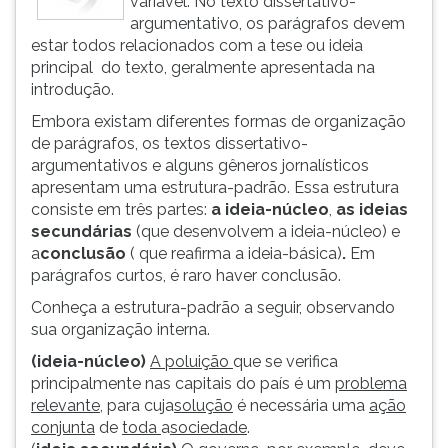
variável. No texto dissertativo-
ouvir
argumentativo, os parágrafos devem
essa
estar todos relacionados com a tese ou ideia
instrução
principal do texto, geralmente apresentada na
novamente.
introdução.
Embora existam diferentes formas de organização
de parágrafos, os textos dissertativo-
argumentativos e alguns gêneros jornalísticos
apresentam uma estrutura-padrão. Essa estrutura
consiste em três partes:
a ideia-núcleo
,
as ideias
secundárias
(que desenvolvem a ideia-núcleo) e
a
conclusão
( que reafirma a ideia-básica)
.
Em
parágrafos curtos, é raro haver conclusão.
Conheça a estrutura-padrão a seguir, observando
sua organização interna.
(ideia-núcleo)
A poluição
que se verifica
principalmente nas capitais do país é um
problema
relevante
, para cuja
solução
é necessária uma
ação
conjunta
de
toda
a
sociedade
.