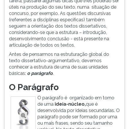
tarefa, passarei algumas dicas que lhes poderão ser
(primeira
úteis na produção do seu texto, numa situação de
tecla
concurso, por exemplo. As questões discursivas
à
(referentes a disciplinas específicas) também
direita
seguem a orientação dos textos dissertativos,
do
considerando-se que a estrutura – introdução,
F).
desenvolvimento conclusão - está presente na
Para
articulação de todos os textos.
ir
ao
Antes de pensarmos na estruturação global do
menu
texto dissertativo-argumentativo, devemos
principal
conhecer a estrutura de uma de suas unidades
pressione
básicas:
o parágrafo
.
a
tecla
O Parágrafo
J
e
O parágrafo é organizado em torno
depois
de uma
ideia-núcleo,
que é
F.
desenvolvida por ideias secundárias. O
Pressione
parágrafo pode ser formado por uma
F
ou mais frases, sendo seu tamanho
para