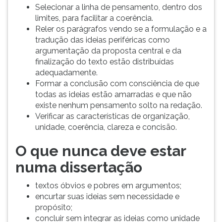
(primeira
Selecionar a linha de pensamento, dentro dos
tecla
limites, para facilitar a coerência.
à
Reler os parágrafos vendo se a formulação e a
direita
tradução das ideias periféricas como
do
argumentação da proposta central e da
F).
finalização do texto estão distribuídas
Para
adequadamente.
ir
Formar a conclusão com consciência de que
ao
todas as ideias estão amarradas e que não
menu
existe nenhum pensamento solto na redação.
principal
Verificar as características de organização,
pressione
unidade, coerência, clareza e concisão.
a
tecla
O que nunca deve estar
J
numa dissertação
e
depois
textos óbvios e pobres em argumentos;
F.
encurtar suas ideias sem necessidade e
Pressione
propósito;
F
concluir sem integrar as ideias como unidade
para