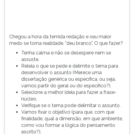
tema
TAB
para
e
desenvolver
depois
o
F.
assunto,
Para
Chegou a hora da temida redação e seu maior
selecione
pausar
medo se torna realidade, "deu branco". O que fazer?
a
a
melhor
leitura
Tenha calma e não se desespere nem se
ideia
pressione
assuste.
para
D
Releia o que se pede e delimite o tema para
a
(primeira
desenvolver o assunto (Merece uma
fr...
tecla
dissertação genérica ou específica, ou seja,
à
vamos partir do geral ou do específico?).
esquerda
Selecione a melhor ideia para fazer a frase-
do
núcleo.
F),
Verifique se o tema pode delimitar o assunto.
para
Vamos fixar o objetivo (para que, com que
continuar
finalidade, qual a dimensão, em que ambiente,
pressione
como vou formar a lógica do pensamento
G
escrito?).