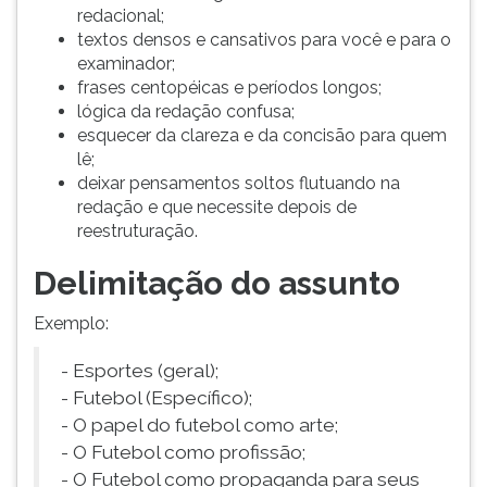
redacional;
ouvir
textos densos e cansativos para você e para o
essa
examinador;
instrução
frases centopéicas e períodos longos;
novamente.
lógica da redação confusa;
esquecer da clareza e da concisão para quem
lê;
deixar pensamentos soltos flutuando na
redação e que necessite depois de
reestruturação.
Delimitação do assunto
Exemplo:
- Esportes (geral);
- Futebol (Específico);
- O papel do futebol como arte;
- O Futebol como profissão;
- O Futebol como propaganda para seus