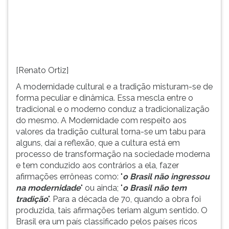
(primeira
tecla
à
direita
do
F).
[Renato Ortiz]
Para
ir
A modernidade cultural e a tradição misturam-se de
ao
forma peculiar e dinâmica. Essa mescla entre o
menu
tradicional e o moderno conduz a tradicionalização
principal
do mesmo. A Modernidade com respeito aos
pressione
valores da tradição cultural torna-se um tabu para
a
alguns, daí a reflexão, que a cultura está em
tecla
processo de transformação na sociedade moderna
J
e tem conduzido aos contrários a ela, fazer
e
afirmações errôneas como: "
o Brasil não ingressou
depois
na modernidade
" ou ainda; "
o Brasil não tem
F.
tradição
". Para a década de 70, quando a obra foi
Pressione
produzida, tais afirmações teriam algum sentido. O
F
Brasil era um país classificado pelos países ricos
para