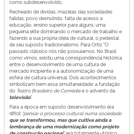
como subdesenvolvido.
ouvir
Recheado de dívidas, mazelas das sociedades
essa
falidas, povo desnutrido, falta de acesso a
instrução
educação, ensino superior para alguns, uma
novamente.
pequena elite dominando o mercado de trabalho e
fazendo a sua própria ideia de cultural, o pedestal
de seu suposto tradicionalismo. Para Ortiz "O
passado clássico nós não possuíamos. No Brasil
como vimos, existiu uma correspondência histórica
entre o desenvolvimento de uma cultura de
mercado incipiente e a autonomização de uma
esfera de cultura universal. Dois acontecimentos
simbolizam bem essa simultaneidade: a fundação
do
Teatro Brasileiro de Comédia
e o advento da
televisão
".
Para a época em suposto desenvolvimento era
difícil
"pensar o processo cultural numa sociedade
que se transformou, mas que cultiva ainda a
lembrança de uma modernização como projeto
de construção nacional
"
era totalmente utópico.