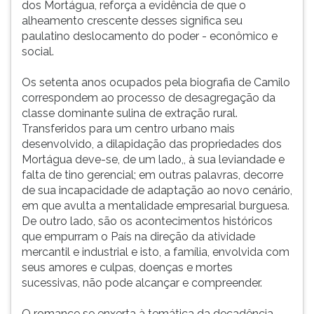
dos Mortágua, reforça a evidência de que o
ouvir
alheamento crescente desses significa seu
essa
paulatino deslocamento do poder - econômico e
instrução
social.
novamente.
Os setenta anos ocupados pela biografia de Camilo
correspondem ao processo de desagregação da
classe dominante sulina de extração rural.
Transferidos para um centro urbano mais
desenvolvido, a dilapidação das propriedades dos
Mortágua deve-se, de um lado,, à sua leviandade e
falta de tino gerencial; em outras palavras, decorre
de sua incapacidade de adaptação ao novo cenário,
em que avulta a mentalidade empresarial burguesa.
De outro lado, são os acontecimentos históricos
que empurram o País na direção da atividade
mercantil e industrial e isto, a família, envolvida com
seus amores e culpas, doenças e mortes
sucessivas, não pode alcançar e compreender.
O romance se enxerta à temática da decadência.