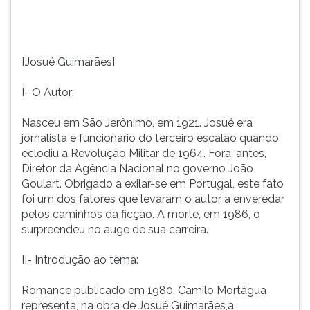
quando
TAB
eclodiu
e
a
depois
Revolução
F.
[Josué Guimarães]
Militar
Para
de
pausar
I- O Autor:
1964.
a
Fora,
leitura
Nasceu em São Jerônimo, em 1921. Josué era
antes,
pressione
jornalista e funcionário do terceiro escalão quando
Diretor
D
eclodiu a Revolução Militar de 1964. Fora, antes,
da
(primeira
Diretor da Agência Nacional no governo João
Agência
tecla
Goulart. Obrigado a exilar-se em Portugal, este fato
Nacional
à
foi um dos fatores que levaram o autor a enveredar
no
esquerda
pelos caminhos da ficção. A morte, em 1986, o
governo
do
surpreendeu no auge de sua carreira.
João
F),
Goulart.
para
II- Introdução ao tema:
Obrigado
continuar
a
pressione
Romance publicado em 1980, Camilo Mortágua
exilar-
G
representa, na obra de Josué Guimarães,a