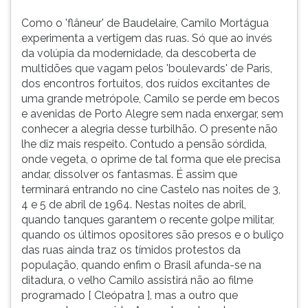
Como o 'flâneur' de Baudelaire, Camilo Mortágua
experimenta a vertigem das ruas. Só que ao invés
da volúpia da modernidade, da descoberta de
multidões que vagam pelos 'boulevards' de Paris,
dos encontros fortuitos, dos ruídos excitantes de
uma grande metrópole, Camilo se perde em becos
e avenidas de Porto Alegre sem nada enxergar, sem
conhecer a alegria desse turbilhão. O presente não
lhe diz mais respeito. Contudo a pensão sórdida,
onde vegeta, o oprime de tal forma que ele precisa
andar, dissolver os fantasmas. É assim que
terminará entrando no cine Castelo nas noites de 3,
4 e 5 de abril de 1964. Nestas noites de abril,
quando tanques garantem o recente golpe militar,
quando os últimos opositores são presos e o buliço
das ruas ainda traz os tímidos protestos da
população, quando enfim o Brasil afunda-se na
ditadura, o velho Camilo assistirá não ao filme
programado [ Cleópatra ], mas a outro que