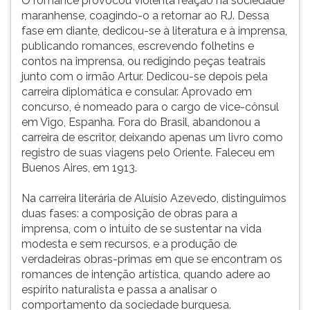
O romance provocou violenta reação na sociedade
(primeira
maranhense, coagindo-o a retornar ao RJ. Dessa
tecla
fase em diante, dedicou-se à literatura e à imprensa,
à
publicando romances, escrevendo folhetins e
direita
contos na imprensa, ou redigindo peças teatrais
do
junto com o irmão Artur. Dedicou-se depois pela
F).
carreira diplomática e consular. Aprovado em
Para
concurso, é nomeado para o cargo de vice-cônsul
ir
em Vigo, Espanha. Fora do Brasil, abandonou a
ao
carreira de escritor, deixando apenas um livro como
menu
registro de suas viagens pelo Oriente. Faleceu em
principal
Buenos Aires, em 1913.
pressione
a
Na carreira literária de Aluísio Azevedo, distinguimos
tecla
duas fases: a composição de obras para a
J
imprensa, com o intuito de se sustentar na vida
e
modesta e sem recursos, e a produção de
depois
verdadeiras obras-primas em que se encontram os
F.
romances de intenção artística, quando adere ao
Pressione
espírito naturalista e passa a analisar o
F
comportamento da sociedade burguesa.
para