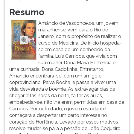
ouvir
Resumo
essa
instrução
Amâncio de Vasconcelos, um jovem
novamente.
maranhense, vem para o Rio de
Janeiro, com o propósito de realizar o
curso de Medicina. De início hospeda-
se em casa de um conhecido da
família, Luís Campos, que vivia com
sua mulher Dona Maria Hortência e
uma cunhada, Dona Cadotinha. Entretanto,
Amâncio encontrara-se! com um amigo e
coprovinciano, Paiva Rocha, e passa a viver uma
vida desvairada e boêmia. As extravagâncias de
chegar altas horas da noite, faltar às aulas,
embebedar-se, não lhe eram permitidas em casa de
Campos. Por outro lado, o jovem estudante
começara a despertar um certo interesse no
coração de Hortência. Levado por esses motivos
resolve mudar-se para a pensão de João Coqueiro,