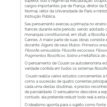
Lecionou
leitura
superior. Sob o regime da Restauração, ocupou
na
pressione
cargos importantes: par de França, diretor da 
Universidade
TAB
Normal, reitor da Universidade de Paris e minis
de
e
Instrução Pública.
Paris
depois
Seu pensamento exerceu a primazia no ensino f
e
F.
francês durante este período, sendo adotado c
na
Para
monarquia constitucional, em 1848, a filosofi
Escola
pausar
Cannes. A maior parte de suas obras consiste 
Normal
a
docente. Alguns de seus títulos:
Primeiros ensa
Superior.
leitura
Filosofia sensualista; Filosofia escocesa; Filos
Em
pressione
Fragmentos filosóficos; Sobre a
metafísica
de A
1817,
D
O pensamento de Cousin se autodenomina eclét
viajou
(primeira
verdade contida em todos os sistemas filosófi
pela
tecla
Alemanha,
à
Cousin realiza vários estudos concernentes à h
travando
esquerda
como a sucessão de quatro correntes principais
contato
do
cada uma destas doutrinas, é preciso reconhec
com
F),
de parcialidade. O sensualismo descobre a ex
Schelling
para
contudo, ela pretende reduzir todo real a esta
e
continuar
O idealismo aponta para o sujeito como fonte 
Hegel.
pressione