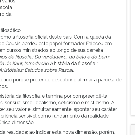
 vários
Escola
tro da
ilosófico
omo a filosofia oficial deste país. Com a queda da
a de Cousin perdeu este papel formador. Faleceu em
em cursos ministrados ao longo de sua carreira
ios de filosofia; Do verdadeiro, do belo e do bem;
ofia de Kant; Introdução à
história da filosofia
;
ristóteles; Estudos sobre Pascal.
ico porque pretende descobrir e afirmar a parcela de
cos.
istória da filosofia, e termina por compreendê-la
: sensualismo, idealismo, ceticismo e misticismo. A
er seu valor e, simultaneamente, apontar seu caráter
periência sensível como fundamento da realidade;
 única dimensão.
da realidade; ao indicar esta nova dimensão, porém,