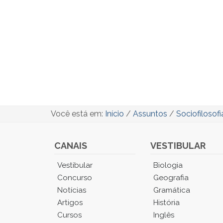
Você está em:
Início
/
Assuntos
/
Sociofilosofi
CANAIS
VESTIBULAR
Você
Vestibular
Biologia
está
Concurso
Geografia
no
Notícias
Gramática
Menu
Artigos
História
Principal.
Cursos
Inglês
Pressione