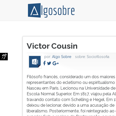
Filósofo
Pressione
francês,
TAB
Título
considerado
e
Victor Cousin
do
um
depois
artigo:
dos
F
por:
Algo Sobre
sobre:
Sociofilosofia
maiores
para
representantes
ouvir
do
o
ecletismo
conteúdo
Filósofo francês, considerado um dos maiores
ou
principal
representantes do ecletismo ou espiritualismo 
espiritualismo
desta
Nasceu em Paris. Lecionou na Universidade de 
francês.
tela.
Escola Normal Superior. Em 1817, viajou pela 
Nasceu
Para
travando contato com Schelling e Hegel. Em 1
em
pular
deixou de lecionar, devido a uma acusação de
Paris.
essa
liberalismo. Posteriormente, foi reintegrado ao