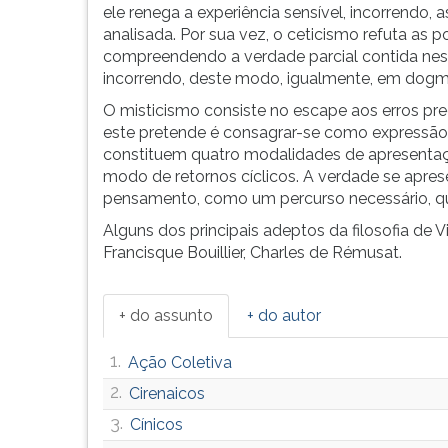
ele renega a experiência sensível, incorrendo,
Em
G
analisada. Por sua vez, o ceticismo refuta as
1821,
(primeira
compreendendo a verdade parcial contida nest
deixou
tecla
incorrendo, deste modo, igualmente, em dogm
de
à
lecionar,
direita
O misticismo consiste no escape aos erros pre
devido
do
este pretende é consagrar-se como expressão 
a
F).
constituem quatro modalidades de apresentação 
uma
Para
modo de retornos cíclicos. A verdade se aprese
acusação
ir
pensamento, como um percurso necessário, qu
de
ao
Alguns dos principais adeptos da filosofia de V
liberalismo.
menu
Francisque Bouillier, Charles de Rémusat.
Posteriormente,
principal
foi
pressione
reintegrado
a
+ do assunto
+ do autor
ao
tecla
ensino
J
1.
Ação Coletiva
su
e
depois
2.
Cirenaicos
F.
3.
Cínicos
Pressione