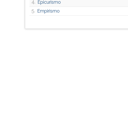
4.
F
Epicurismo
para
5.
Empirismo
ouvir
essa
instrução
novamente.