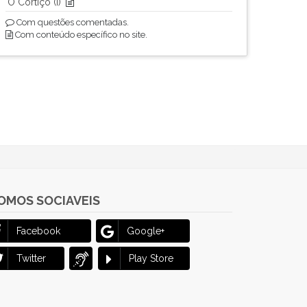
O Cortiço (I)
Com questões comentadas.
Com conteúdo específico no site.
OMOS SOCIAVEIS
Facebook
Google+
Twitter
Play Store