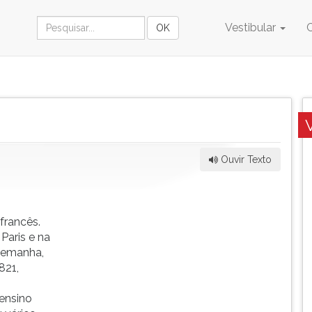
Vestibular
Ouvir Texto
francês.
Paris e na
Alemanha,
821,
 ensino