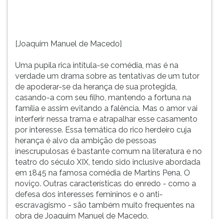
as
TAB
tentativas
e
de
depois
um
F.
[Joaquim Manuel de Macedo]
tutor
Para
de
pausar
Uma pupila rica intitula-se comédia, mas é na
apoderar-
a
verdade um drama sobre as tentativas de um tutor
se
leitura
de apoderar-se da herança de sua protegida,
da
pressione
casando-a com seu filho, mantendo a fortuna na
herança...
D
família e assim evitando a falência. Mas o amor vai
(primeira
interferir nessa trama e atrapalhar esse casamento
tecla
por interesse. Essa temática do rico herdeiro cuja
à
herança é alvo da ambição de pessoas
esquerda
inescrupulosas é bastante comum na literatura e no
do
teatro do século XIX, tendo sido inclusive abordada
F),
em 1845 na famosa comédia de Martins Pena, O
para
noviço. Outras características do enredo - como a
continuar
defesa dos interesses femininos e o anti-
pressione
escravagismo - são também muito frequentes na
G
obra de Joaquim Manuel de Macedo.