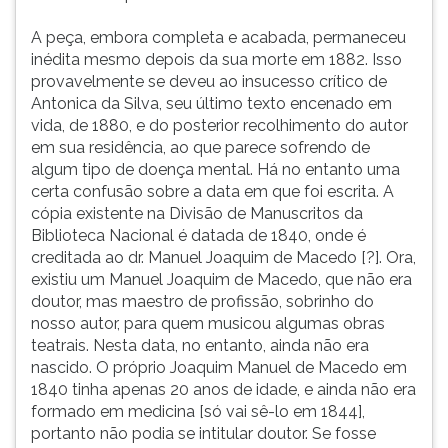
(primeira
tecla
A peça, embora completa e acabada, permaneceu
à
inédita mesmo depois da sua morte em 1882. Isso
direita
provavelmente se deveu ao insucesso crítico de
do
Antonica da Silva, seu último texto encenado em
F).
vida, de 1880, e do posterior recolhimento do autor
Para
em sua residência, ao que parece sofrendo de
ir
algum tipo de doença mental. Há no entanto uma
ao
certa confusão sobre a data em que foi escrita. A
menu
cópia existente na Divisão de Manuscritos da
principal
Biblioteca Nacional é datada de 1840, onde é
pressione
creditada ao dr. Manuel Joaquim de Macedo [?]. Ora,
a
existiu um Manuel Joaquim de Macedo, que não era
tecla
doutor, mas maestro de profissão, sobrinho do
J
nosso autor, para quem musicou algumas obras
e
teatrais. Nesta data, no entanto, ainda não era
depois
nascido. O próprio Joaquim Manuel de Macedo em
F.
1840 tinha apenas 20 anos de idade, e ainda não era
Pressione
formado em medicina [só vai sê-lo em 1844],
F
portanto não podia se intitular doutor. Se fosse
para