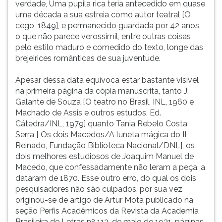
verdade, Uma pupila rica teria antecedido em quase
ouvir
uma década a sua estreia como autor teatral [O
essa
cego, 1849], e permanecido guardada por 42 anos,
instrução
o que não parece verossímil, entre outras coisas
novamente.
pelo estilo maduro e comedido do texto, longe das
brejeirices românticas de sua juventude.
Apesar dessa data equívoca estar bastante visível
na primeira página da cópia manuscrita, tanto J.
Galante de Souza [O teatro no Brasil, INL, 1960 e
Machado de Assis e outros estudos, Ed.
Cátedra/INL, 1979] quanto Tania Rebelo Costa
Serra [ Os dois Macedos/A luneta mágica do II
Reinado, Fundação Biblioteca Nacional/DNL], os
dois melhores estudiosos de Joaquim Manuel de
Macedo, que confessadamente não leram a peça, a
dataram de 1870. Esse outro erro, do qual os dois
pesquisadores não são culpados, por sua vez
originou-se de artigo de Artur Mota publicado na
seção Perfis Acadêmicos da Revista da Academia
Brasileira de Letras nº 113, de maio de 1931, páginas