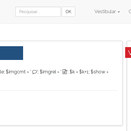
Vestibular
le; $imgcmt = '
'; $imgrel = '
'; $k = $k+1; $show =