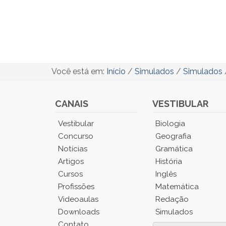
Você está em:
Início
/
Simulados
/
Simulados
CANAIS
VESTIBULAR
Você
Vestibular
Biologia
está
Concurso
Geografia
no
Notícias
Gramática
Menu
Artigos
História
Principal.
Cursos
Inglês
Pressione
TAB
Profissões
Matemática
e
Videoaulas
Redação
depois
Downloads
Simulados
F
Contato