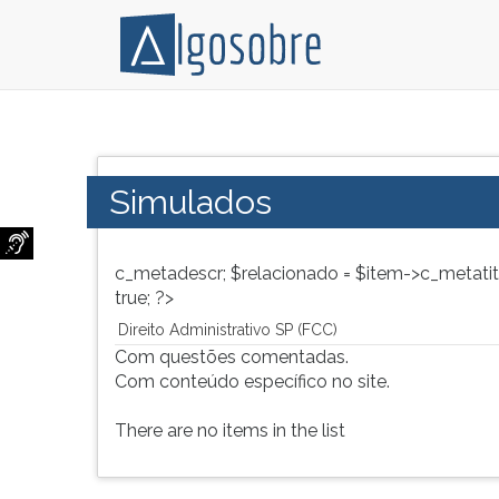
Simulados
Pressione
de
TAB
Concurso
e
Simulados
-
depois
Direito
F
Administrativo
para
c_metadescr; $relacionado = $item->c_metatit
para
ouvir
true; ?>
Vestibular,
o
Concurso
conteúdo
Direito Administrativo SP (FCC)
e
principal
Com questões comentadas.
ENEM.
desta
Com conteúdo específico no site.
tela.
Para
There are no items in the list
pular
essa