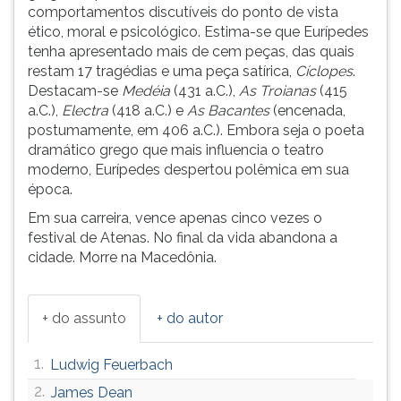
(primeira
comportamentos discutíveis do ponto de vista
tecla
ético, moral e psicológico. Estima-se que Eurípedes
à
tenha apresentado mais de cem peças, das quais
direita
restam 17 tragédias e uma peça satírica,
Cíclopes
.
do
Destacam-se
Medéia
(431 a.C.),
As Troianas
(415
F).
a.C.),
Electra
(418 a.C.) e
As Bacantes
(encenada,
Para
postumamente, em 406 a.C.). Embora seja o poeta
ir
dramático grego que mais influencia o teatro
ao
moderno, Eurípedes despertou polêmica em sua
menu
época.
principal
Em sua carreira, vence apenas cinco vezes o
pressione
festival de Atenas. No final da vida abandona a
a
cidade. Morre na Macedônia.
tecla
J
e
+ do assunto
+ do autor
depois
F.
Pressione
1.
Ludwig Feuerbach
F
2.
James Dean
para