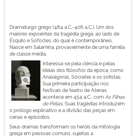
Sófocles,
TAB
do
e
qual
depois
é...
F.
Dramaturgo grego (484 a.C.-406 a.C.). Um dos
Para
maiores expoentes da tragédia grega, ao lado de
pausar
Ésquilo e Sófocles, do qual é contemporâneo.
a
Nasce em Salamina, provavelmente de uma família
leitura
de classe média.
pressione
Interessa-se pela ciência e pelas
D
ideias dos filósofos da época, como
(primeira
Anaxágoras, Sócrates e os sofistas.
tecla
Sua primeira participação nos
à
festivais de teatro de Atenas
esquerda
acontece em 454 a.C., com
As Filhas
do
de Pélias
. Suas tragédias introduzem
F),
o prólogo explicativo e a divisão das peças em
para
cenas e episódios.
continuar
pressione
Seus dramas transformam os heróis da mitologia
G
grega em pessoas comuns, sujeitas a