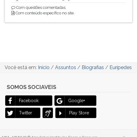
Com questões comentadas.
Com conteúdo específico no site.
Você está em:
Início
/
Assuntos
/
Biografias
/
Eurípedes
SOMOS SOCIAVEIS
Facebook
Google+
Twitter
Play Store