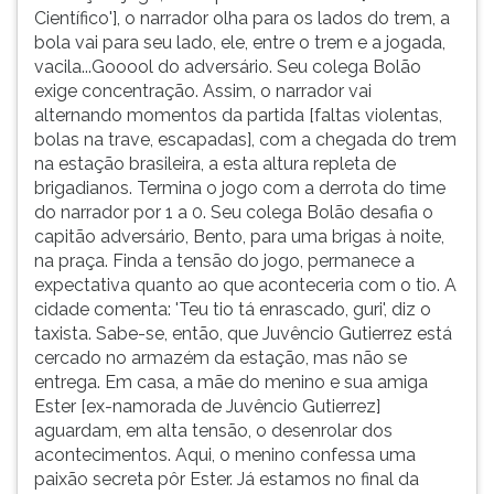
Científico'], o narrador olha para os lados do trem, a
bola vai para seu lado, ele, entre o trem e a jogada,
vacila...Gooool do adversário. Seu colega Bolão
exige concentração. Assim, o narrador vai
alternando momentos da partida [faltas violentas,
bolas na trave, escapadas], com a chegada do trem
na estação brasileira, a esta altura repleta de
brigadianos. Termina o jogo com a derrota do time
do narrador por 1 a 0. Seu colega Bolão desafia o
capitão adversário, Bento, para uma brigas à noite,
na praça. Finda a tensão do jogo, permanece a
expectativa quanto ao que aconteceria com o tio. A
cidade comenta: 'Teu tio tá enrascado, guri', diz o
taxista. Sabe-se, então, que Juvêncio Gutierrez está
cercado no armazém da estação, mas não se
entrega. Em casa, a mãe do menino e sua amiga
Ester [ex-namorada de Juvêncio Gutierrez]
aguardam, em alta tensão, o desenrolar dos
acontecimentos. Aqui, o menino confessa uma
paixão secreta pôr Ester. Já estamos no final da