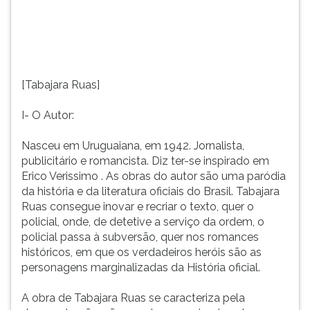
Erico
TAB
Verissimo
e
.
depois
As
F.
obras
Para
[Tabajara Ruas]
do...
pausar
a
I- O Autor:
leitura
pressione
Nasceu em Uruguaiana, em 1942. Jornalista,
D
publicitário e romancista. Diz ter-se inspirado em
(primeira
Erico Verissimo . As obras do autor são uma paródia
tecla
da história e da literatura oficiais do Brasil. Tabajara
à
Ruas consegue inovar e recriar o texto, quer o
esquerda
policial, onde, de detetive a serviço da ordem, o
do
policial passa à subversão, quer nos romances
F),
históricos, em que os verdadeiros heróis são as
para
personagens marginalizadas da História oficial.
continuar
pressione
A obra de Tabajara Ruas se caracteriza pela
G