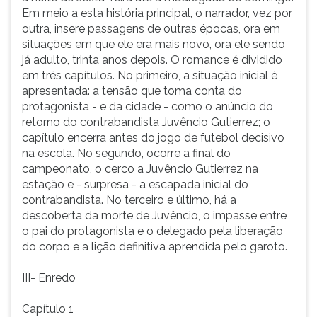
Em meio a esta história principal, o narrador, vez por
ouvir
outra, insere passagens de outras épocas, ora em
essa
situações em que ele era mais novo, ora ele sendo
instrução
já adulto, trinta anos depois. O romance é dividido
novamente.
em três capítulos. No primeiro, a situação inicial é
apresentada: a tensão que toma conta do
protagonista - e da cidade - como o anúncio do
retorno do contrabandista Juvêncio Gutierrez; o
capítulo encerra antes do jogo de futebol decisivo
na escola. No segundo, ocorre a final do
campeonato, o cerco a Juvêncio Gutierrez na
estação e - surpresa - a escapada inicial do
contrabandista. No terceiro e último, há a
descoberta da morte de Juvêncio, o impasse entre
o pai do protagonista e o delegado pela liberação
do corpo e a lição definitiva aprendida pelo garoto.
III- Enredo
Capítulo 1