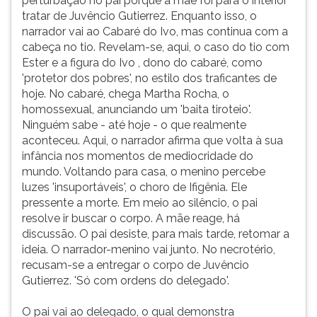
perturbação no pai porque a mãe foi para o interior
tratar de Juvêncio Gutierrez. Enquanto isso, o
narrador vai ao Cabaré do Ivo, mas continua com a
cabeça no tio. Revelam-se, aqui, o caso do tio com
Ester e a figura do Ivo , dono do cabaré, como
'protetor dos pobres', no estilo dos traficantes de
hoje. No cabaré, chega Martha Rocha, o
homossexual, anunciando um 'baita tiroteio'.
Ninguém sabe - até hoje - o que realmente
aconteceu. Aqui, o narrador afirma que volta à sua
infância nos momentos de mediocridade do
mundo. Voltando para casa, o menino percebe
luzes 'insuportáveis', o choro de Ifigênia. Ele
pressente a morte. Em meio ao silêncio, o pai
resolve ir buscar o corpo. A mãe reage, há
discussão. O pai desiste, para mais tarde, retomar a
ideia. O narrador-menino vai junto. No necrotério,
recusam-se a entregar o corpo de Juvêncio
Gutierrez. 'Só com ordens do delegado'.
O pai vai ao delegado, o qual demonstra