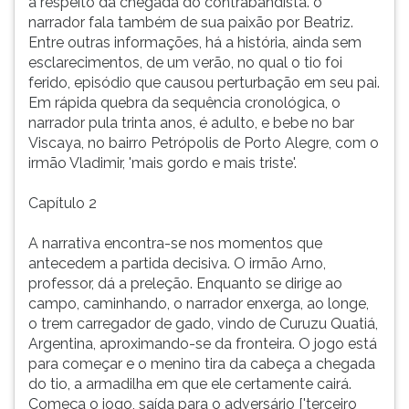
a respeito da chegada do contrabandista. o
narrador fala também de sua paixão por Beatriz.
Entre outras informações, há a história, ainda sem
esclarecimentos, de um verão, no qual o tio foi
ferido, episódio que causou perturbação em seu pai.
Em rápida quebra da sequência cronológica, o
narrador pula trinta anos, é adulto, e bebe no bar
Viscaya, no bairro Petrópolis de Porto Alegre, com o
irmão Vladimir, 'mais gordo e mais triste'.
Capítulo 2
A narrativa encontra-se nos momentos que
antecedem a partida decisiva. O irmão Arno,
professor, dá a preleção. Enquanto se dirige ao
campo, caminhando, o narrador enxerga, ao longe,
o trem carregador de gado, vindo de Curuzu Quatiá,
Argentina, aproximando-se da fronteira. O jogo está
para começar e o menino tira da cabeça a chegada
do tio, a armadilha em que ele certamente cairá.
Começa o jogo, saída para o adversário ['terceiro