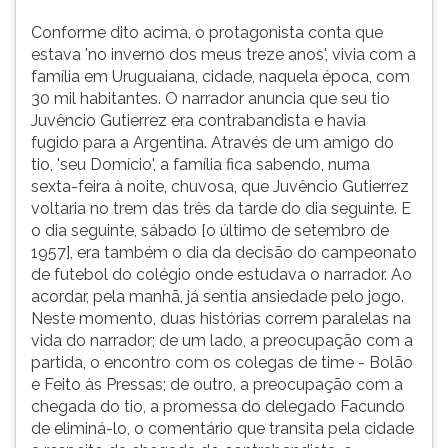
Conforme dito acima, o protagonista conta que
estava 'no inverno dos meus treze anos', vivia com a
família em Uruguaiana, cidade, naquela época, com
30 mil habitantes. O narrador anuncia que seu tio
Juvêncio Gutierrez era contrabandista e havia
fugido para a Argentina. Através de um amigo do
tio, 'seu Domício', a família fica sabendo, numa
sexta-feira à noite, chuvosa, que Juvêncio Gutierrez
voltaria no trem das três da tarde do dia seguinte. E
o dia seguinte, sábado [o último de setembro de
1957], era também o dia da decisão do campeonato
de futebol do colégio onde estudava o narrador. Ao
acordar, pela manhã, já sentia ansiedade pelo jogo.
Neste momento, duas histórias correm paralelas na
vida do narrador; de um lado, a preocupação com a
partida, o encontro com os colegas de time - Bolão
e Feito às Pressas; de outro, a preocupação com a
chegada do tio, a promessa do delegado Facundo
de eliminá-lo, o comentário que transita pela cidade