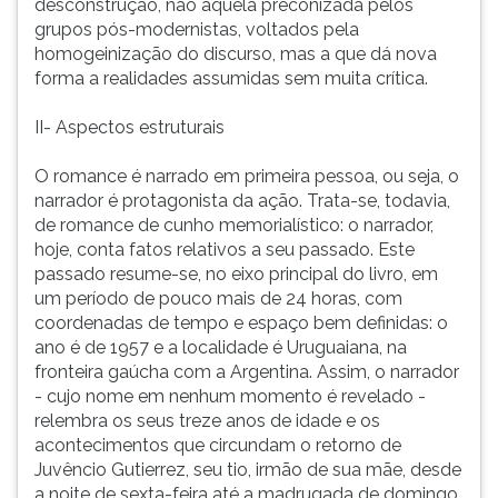
desconstrução, não aquela preconizada pelos
(primeira
grupos pós-modernistas, voltados pela
tecla
homogeinização do discurso, mas a que dá nova
à
forma a realidades assumidas sem muita crítica.
direita
do
II- Aspectos estruturais
F).
Para
O romance é narrado em primeira pessoa, ou seja, o
ir
narrador é protagonista da ação. Trata-se, todavia,
ao
de romance de cunho memorialístico: o narrador,
menu
hoje, conta fatos relativos a seu passado. Este
principal
passado resume-se, no eixo principal do livro, em
pressione
um período de pouco mais de 24 horas, com
a
coordenadas de tempo e espaço bem definidas: o
tecla
ano é de 1957 e a localidade é Uruguaiana, na
J
fronteira gaúcha com a Argentina. Assim, o narrador
e
- cujo nome em nenhum momento é revelado -
depois
relembra os seus treze anos de idade e os
F.
acontecimentos que circundam o retorno de
Pressione
Juvêncio Gutierrez, seu tio, irmão de sua mãe, desde
F
a noite de sexta-feira até a madrugada de domingo.
para