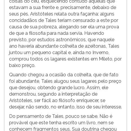
coisas do céu, esquecendo contudo aquelas que
da
(primeira
estavam a sua frente e, precisamente, debaixo de
Grécia.
tecla
seus pés. Aristóteles relata outra façanha: alguns
De
à
concidadãos de Tales teriam censurado a este por
acordo
direita
causa de sua pobreza, alegando ser ela uma prova
com
do
de que a filosofia para nada servia. Havendo
várias
F).
previsto, por estudos astronômicos, que naquele
fontes,
Para
ano haveria abundante colheita de azeitonas, Tales
este
ir
juntou um pequeno capital e, ainda no Inverno,
ao
comprou todos os lagares existentes em Mileto, por
menu
baixo preço.
principal
pressione
Quando chegou a ocasião da colheita, que de fato
a
foi abundante, Tales alugou seus lagares pelo preço
tecla
que desejou, obtendo grande lucro. Assim, ele
J
demonstrou, segundo a interpretação de
e
Aristóteles, ser fácil ao filósofo enriquecer, se
depois
desejar, não sendo, no entanto, isso de seu interesse.
F.
Do pensamento de Tales, pouco se sabe. Não é
Pressione
provável que este tenha escrito um livro, nem se
F
conhecem fragmentos seus. Sua doutrina chegou
para