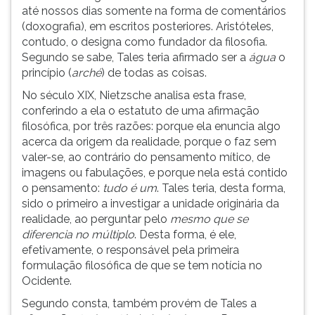
até nossos dias somente na forma de comentários
ouvir
(doxografia), em escritos posteriores. Aristóteles,
essa
contudo, o designa como fundador da filosofia.
instrução
Segundo se sabe, Tales teria afirmado ser a
água
o
novamente.
princípio (
arché
) de todas as coisas.
No século XIX, Nietzsche analisa esta frase,
conferindo a ela o estatuto de uma afirmação
filosófica, por três razões: porque ela enuncia algo
acerca da origem da realidade, porque o faz sem
valer-se, ao contrário do pensamento mítico, de
imagens ou fabulações, e porque nela está contido
o pensamento:
tudo é um
. Tales teria, desta forma,
sido o primeiro a investigar a unidade originária da
realidade, ao perguntar pelo
mesmo que se
diferencia no múltiplo
. Desta forma, é ele,
efetivamente, o responsável pela primeira
formulação filosófica de que se tem notícia no
Ocidente.
Segundo consta, também provém de Tales a