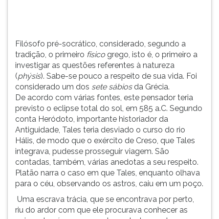
as
TAB
questões
e
referentes
depois
à
F.
Filósofo pré-socrático, considerado, segundo a
natureza
Para
tradição, o primeiro
físico
grego, isto é, o primeiro a
(phýsis).
pausar
investigar as questões referentes à natureza
Sabe-
a
(
phýsis
). Sabe-se pouco a respeito de sua vida. Foi
se
leitura
considerado um dos
sete sábios
da Grécia.
pouco
pressione
De acordo com várias fontes, este pensador teria
a
D
previsto o eclipse total do sol, em 585 a.C. Segundo
respeito
(primeira
conta Heródoto, importante historiador da
de
tecla
Antiguidade, Tales teria desviado o curso do rio
sua
à
Hális, de modo que o exército de Creso, que Tales
vida.
esquerda
integrava, pudesse prosseguir viagem. São
Foi
do
contadas, também, várias anedotas a seu respeito.
considerado
F),
Platão narra o caso em que Tales, enquanto olhava
um
para
para o céu, observando os astros, caiu em um poço.
dos
continuar
Uma escrava trácia, que se encontrava por perto,
sete
pressione
riu do ardor com que ele procurava conhecer as
sábios
G