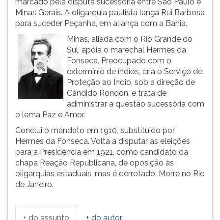
marcado pela disputa sucessória entre São Paulo e
(primeira
Minas Gerais. A oligarquia paulista lança Rui Barbosa
tecla
para suceder Peçanha, em aliança com a Bahia.
à
direita
Minas, aliada com o Rio Grande do
do
Sul, apóia o marechal Hermes da
F).
Fonseca. Preocupado com o
Para
extermínio de índios, cria o Serviço de
ir
Proteção ao Índio, sob a direção de
ao
Cândido Rondon, e trata de
menu
administrar a questão sucessória com
principal
o lema Paz e Amor.
pressione
Conclui o mandato em 1910, substituído por
a
Hermes da Fonseca. Volta a disputar as eleições
tecla
para a Presidência em 1921, como candidato da
J
chapa Reação Republicana, de oposição às
e
oligarquias estaduais, mas é derrotado. Morre no Rio
depois
de Janeiro.
F.
Pressione
F
+ do assunto
+ do autor
para