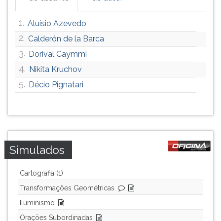
ouvir
essa
1.
Aluísio Azevedo
instrução
2.
Calderón de la Barca
novamente.
3.
Dorival Caymmi
4.
Nikita Kruchov
5.
Décio Pignatari
Simulados
Cartografia (1)
Transformações Geométricas
Iluminismo
Orações Subordinadas