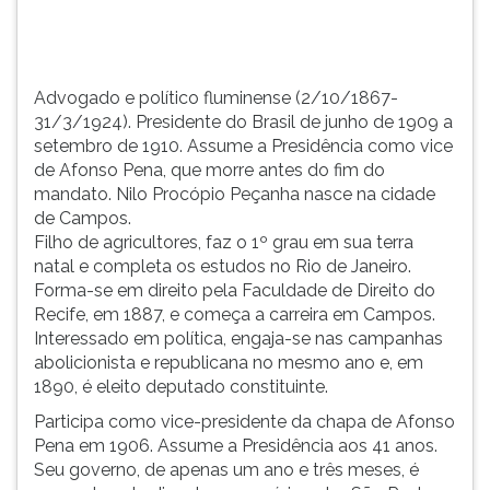
Assume
TAB
a
e
Presidência
depois
como...
F.
Advogado e político fluminense (2/10/1867-
Para
31/3/1924). Presidente do Brasil de junho de 1909 a
pausar
setembro de 1910. Assume a Presidência como vice
a
de Afonso Pena, que morre antes do fim do
leitura
mandato. Nilo Procópio Peçanha nasce na cidade
pressione
de Campos.
D
Filho de agricultores, faz o 1º grau em sua terra
(primeira
natal e completa os estudos no Rio de Janeiro.
tecla
Forma-se em direito pela Faculdade de Direito do
à
Recife, em 1887, e começa a carreira em Campos.
esquerda
Interessado em política, engaja-se nas campanhas
do
abolicionista e republicana no mesmo ano e, em
F),
1890, é eleito deputado constituinte.
para
Participa como vice-presidente da chapa de Afonso
continuar
Pena em 1906. Assume a Presidência aos 41 anos.
pressione
Seu governo, de apenas um ano e três meses, é
G