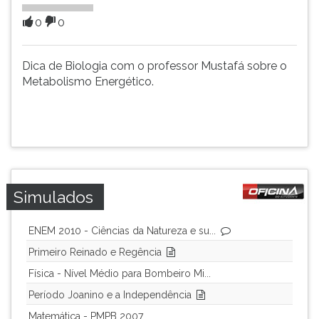
(primeira
tecla
0
0
à
direita
Dica de Biologia com o professor Mustafá sobre o
do
Metabolismo Energético.
F).
Para
ir
ao
menu
principal
pressione
a
Simulados
tecla
J
ENEM 2010 - Ciências da Natureza e su...
e
Primeiro Reinado e Regência
depois
F.
Física - Nível Médio para Bombeiro Mi...
Pressione
Período Joanino e a Independência
F
Matemática - PMPB 2007
para