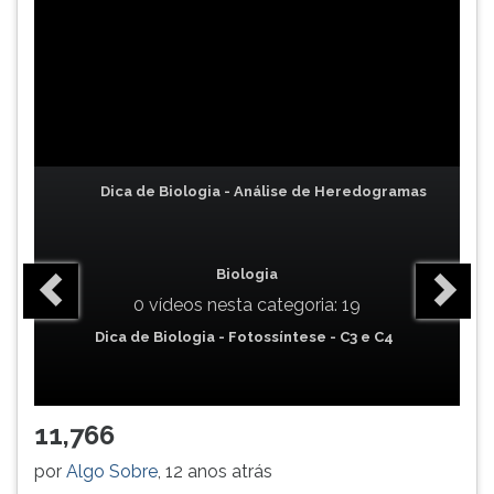
TAB
e
depois
F.
Para
pausar
a
leitura
Dica de Biologia - Análise de Heredogramas
pressione
D
(primeira
Biologia
tecla
0 vídeos nesta categoria: 19
à
esquerda
Dica de Biologia - Fotossíntese - C3 e C4
do
F),
para
11,766
continuar
pressione
por
Algo Sobre
, 12 anos atrás
G