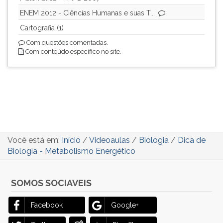
ouvir
ENEM 2012 - Ciências Humanas e suas T...
essa
Cartografia (1)
instrução
Com questões comentadas.
novamente.
Com conteúdo específico no site.
Você está em:
Início
/
Videoaulas
/
Biologia
/
Dica de
Biologia - Metabolismo Energético
SOMOS SOCIAVEIS
Facebook
Google+