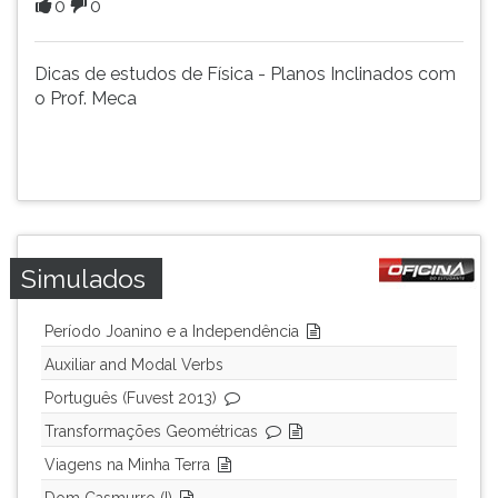
0
0
(primeira
tecla
à
Dicas de estudos de Física - Planos Inclinados com
direita
o Prof. Meca
do
F).
Para
ir
ao
menu
principal
Simulados
pressione
a
tecla
Período Joanino e a Independência
J
Auxiliar and Modal Verbs
e
Português (Fuvest 2013)
depois
F.
Transformações Geométricas
Pressione
Viagens na Minha Terra
F
para
Dom Casmurro (I)