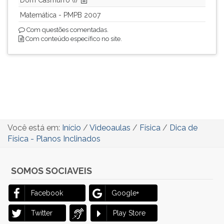
ouvir
Matemática - PMPB 2007
essa
Com questões comentadas.
instrução
Com conteúdo específico no site.
novamente.
Você está em:
Início
/
Videoaulas
/
Física
/
Dica de
Física - Planos Inclinados
SOMOS SOCIAVEIS
Facebook
Google+
Twitter
Play Store