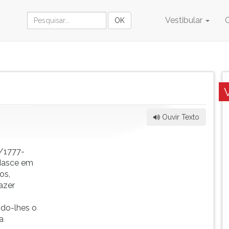
Vestibular
Ouvir Texto
/1777-
 Nasce em
os,
azer
do-lhes o
a