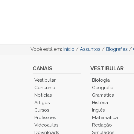
Você está em:
Início
/
Assuntos
/
Biografias
/
CANAIS
VESTIBULAR
Você
Vestibular
Biologia
está
Concurso
Geografia
no
Notícias
Gramática
Menu
Artigos
História
Principal.
Cursos
Inglês
Pressione
TAB
Profissões
Matemática
e
Videoaulas
Redação
depois
Downloads
Simulados