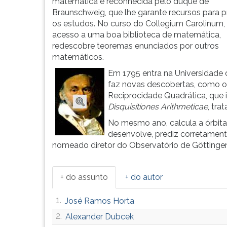
leitura
matemática é reconhecida pelo duque de
pressione
Braunschweig, que lhe garante recursos para p
TAB
os estudos. No curso do Collegium Carolinum
e
acesso a uma boa biblioteca de matemática,
depois
redescobre teoremas enunciados por outros
F.
matemáticos.
Para
Em 1795 entra na Universidade 
pausar
faz novas descobertas, como o
a
Reciprocidade Quadrática, que 
leitura
Disquisitiones Arithmeticae
, tra
pressione
No mesmo ano, calcula a órbit
D
desenvolve, prediz corretamen
(primeira
nomeado diretor do Observatório de Göttinge
tecla
à
esquerda
+ do assunto
+ do autor
do
F),
1.
José Ramos Horta
para
continuar
2.
Alexander Dubcek
pressione