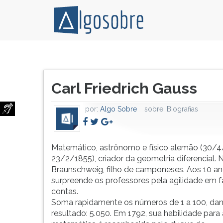
Matemático,
Pressione
astrônomo
TAB
Título
e
e
Carl Friedrich Gauss
do
físico
depois
artigo:
alemão
F
por:
Algo Sobre
sobre:
Biografias
(30/4/1777-
para
23/2/1855),
ouvir
criador
o
da
conteúdo
Matemático, astrônomo e físico alemão (30/4
geometria
principal
23/2/1855), criador da geometria diferencial.
diferencial.
desta
Braunschweig, filho de camponeses. Aos 10 an
Nasce
tela.
surpreende os professores pela agilidade em f
em
Para
contas.
Braunschweig,
pular
Soma rapidamente os números de 1 a 100, dan
filho...
essa
resultado: 5.050. Em 1792, sua habilidade para 