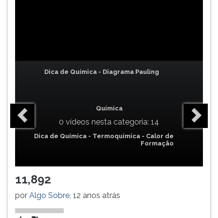
TAB
e
depois
F.
Para
pausar
a
Dica de Química - Diagrama Pauling
leitura
pressione
D
Química
(primeira
0 vídeos nesta categoria: 14
tecla
à
Dica de Química - Termoquímica - Calor de
Formação
esquerda
do
F),
11,892
para
continuar
por
Algo Sobre
, 12 anos atrás
pressione
G