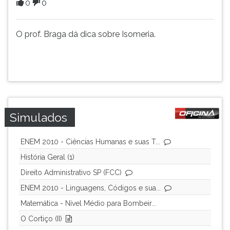
0
0
(primeira
tecla
à
O prof. Braga dá dica sobre Isomeria.
direita
do
F).
Para
ir
ao
menu
Simulados
principal
pressione
a
ENEM 2010 - Ciências Humanas e suas T...
tecla
História Geral (1)
J
Direito Administrativo SP (FCC)
e
depois
ENEM 2010 - Linguagens, Códigos e sua...
F.
Matemática - Nível Médio para Bombeir...
Pressione
F
O Cortiço (II)
para