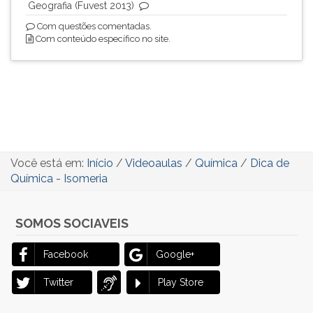
Geografia (Fuvest 2013)
ouvir
Com questões comentadas.
essa
Com conteúdo específico no site.
instrução
novamente.
Você está em:
Início
/
Videoaulas
/
Química
/
Dica de
Química - Isomeria
SOMOS SOCIAVEIS
Facebook
Google+
Twitter
Play Store