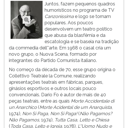
(primeira
Juntos, fazem pequenos quadros
tecla
humorísticos no programa de TV
à
Canzonissima
e logo se tornam
direita
populares. Aos poucos
do
desenvolvem um teatro político
F).
que abusa da blasfêmia e da
Para
escatologia e se baseia na tradição
ir
da commedia dell''arte. Em 1968 o casal cria um
ao
novo grupo, o Nuova Scena, formado por
menu
integrantes do Partido Comunista italiano.
principal
No começo da década de 70, esse grupo origina o
pressione
Collettivo Teatrale la Comune, realizando
a
apresentações teatrais em fábricas, parques,
tecla
ginásios esportivos e outros locais pouco
J
convencionais. Dario Fo é autor de mais de 40
e
peças teatrais, entre as quais
Morte Accidentale di
depois
un Anarchico
(
Morte Acidental de um Anarquista
,
F.
1974),
Non Si Paga, Non Si Paga!
(
Não Pagamos?
Pressione
Não Pagamos
, 1974),
Tutta Casa, Letto e Chiesa
F
(
Toda Casa, Leito e Igreja
, 1978),
L''Uomo Nudo e
para