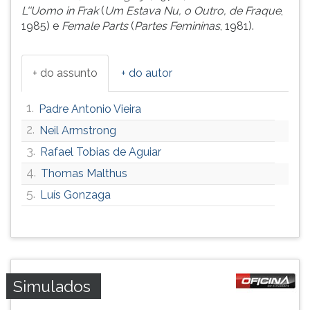
L''Uomo in Frak
(
Um Estava Nu, o Outro, de Fraque
,
ouvir
1985) e
Female Parts
(
Partes Femininas
, 1981).
essa
instrução
novamente.
+ do assunto
+ do autor
1.
Padre Antonio Vieira
2.
Neil Armstrong
3.
Rafael Tobias de Aguiar
4.
Thomas Malthus
5.
Luís Gonzaga
Simulados