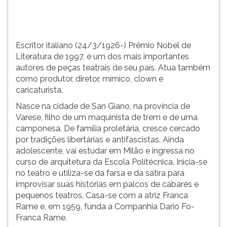
teatrais
TAB
de
e
seu
depois
pa&...
F.
Escritor italiano (24/3/1926-) Prêmio Nobel de
Para
Literatura de 1997, é um dos mais importantes
pausar
autores de peças teatrais de seu país. Atua também
a
como produtor, diretor, mímico, clown e
leitura
caricaturista.
pressione
Nasce na cidade de San Giano, na província de
D
Varese, filho de um maquinista de trem e de uma
(primeira
camponesa. De família proletária, cresce cercado
tecla
por tradições libertárias e antifascistas. Ainda
à
adolescente, vai estudar em Milão e ingressa no
esquerda
curso de arquitetura da Escola Politécnica. Inicia-se
do
no teatro e utiliza-se da farsa e da sátira para
F),
improvisar suas histórias em palcos de cabarés e
para
pequenos teatros. Casa-se com a atriz Franca
continuar
Rame e, em 1959, funda a Companhia Dario Fo-
pressione
Franca Rame.
G