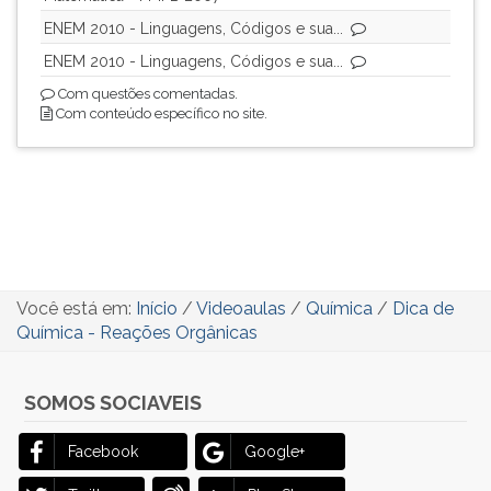
ouvir
ENEM 2010 - Linguagens, Códigos e sua...
essa
ENEM 2010 - Linguagens, Códigos e sua...
instrução
Com questões comentadas.
novamente.
Com conteúdo específico no site.
Você está em:
Início
/
Videoaulas
/
Química
/
Dica de
Química - Reações Orgânicas
SOMOS SOCIAVEIS
Facebook
Google+