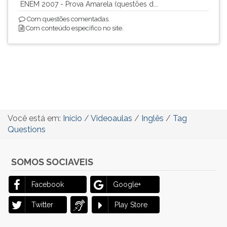
ENEM 2007 - Prova Amarela (questões d...
ouvir
Com questões comentadas.
essa
Com conteúdo específico no site.
instrução
novamente.
Você está em:
Início
/
Videoaulas
/
Inglês
/
Tag
Questions
SOMOS SOCIAVEIS
Facebook
Google+
Twitter
Play Store