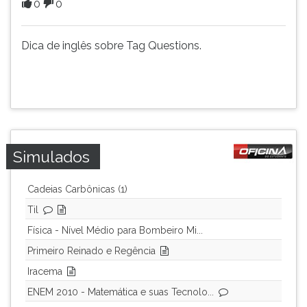
0
0
(primeira
tecla
à
Dica de inglês sobre Tag Questions.
direita
do
F).
Para
ir
ao
menu
Simulados
principal
pressione
a
Cadeias Carbônicas (1)
tecla
Til
J
Física - Nível Médio para Bombeiro Mi...
e
depois
Primeiro Reinado e Regência
F.
Iracema
Pressione
F
ENEM 2010 - Matemática e suas Tecnolo...
para