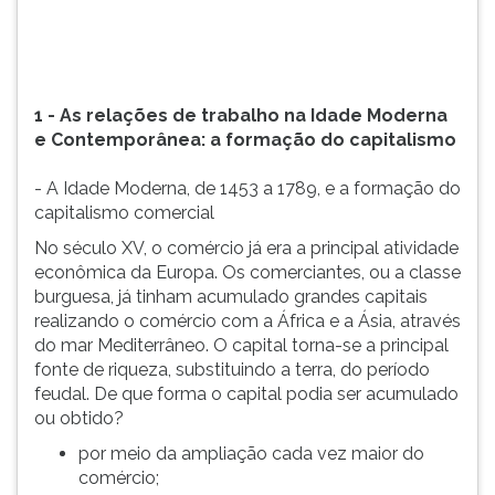
(primeira
tecla
à
direita
do
1 - As relações de trabalho na Idade Moderna
F).
e Contemporânea: a formação do capitalismo
Para
ir
- A Idade Moderna, de 1453 a 1789, e a formação do
ao
capitalismo comercial
menu
No século XV, o comércio já era a principal atividade
principal
econômica da Europa. Os comerciantes, ou a classe
pressione
burguesa, já tinham acumulado grandes capitais
a
realizando o comércio com a África e a Ásia, através
tecla
do mar Mediterrâneo. O capital torna-se a principal
J
fonte de riqueza, substituindo a terra, do período
e
feudal. De que forma o capital podia ser acumulado
depois
ou obtido?
F.
Pressione
por meio da ampliação cada vez maior do
F
comércio;
para