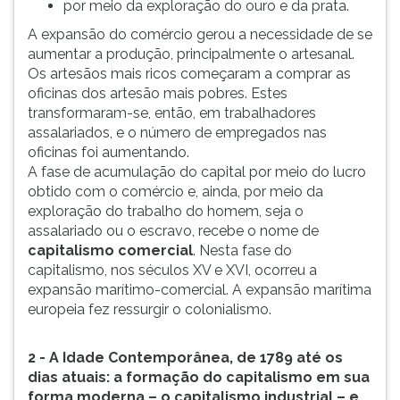
por meio da exploração do ouro e da prata.
ouvir
A expansão do comércio gerou a necessidade de se
essa
aumentar a produção, principalmente o artesanal.
instrução
Os artesãos mais ricos começaram a comprar as
novamente.
oficinas dos artesão mais pobres. Estes
transformaram-se, então, em trabalhadores
assalariados, e o número de empregados nas
oficinas foi aumentando.
A fase de acumulação do capital por meio do lucro
obtido com o comércio e, ainda, por meio da
exploração do trabalho do homem, seja o
assalariado ou o escravo, recebe o nome de
capitalismo comercial
. Nesta fase do
capitalismo, nos séculos XV e XVI, ocorreu a
expansão marítimo-comercial. A expansão marítima
europeia fez ressurgir o colonialismo.
2 - A Idade Contemporânea, de 1789 até os
dias atuais: a formação do capitalismo em sua
forma moderna – o capitalismo industrial – e