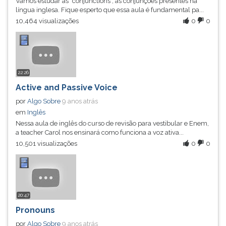
Vamos estudar as "conjunctions", as conjunções presentes na
língua inglesa. Fique esperto que essa aula é fundamental pa...
10,464 visualizações
0
0
22:26
Active and Passive Voice
por
Algo Sobre
9 anos atrás
em
Inglês
Nessa aula de inglês do curso de revisão para vestibular e Enem,
a teacher Carol nos ensinará como funciona a voz ativa...
10,501 visualizações
0
0
20:47
Pronouns
por
Algo Sobre
9 anos atrás