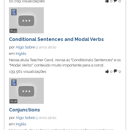
10,019 visualizações
0
0
ouvir
essa
instrução
novamente.
16:43
Conditional Sentences and Modal Verbs
por
Algo Sobre
9 anos atrás
em
Inglês
Nessa atula Teacher Carol, revisa as "Conditionals Sentences" e os
"Modal Verbs", conteúdo muito importante para a const...
139,561 visualizações
0
0
20:46
Conjunctions
por
Algo Sobre
9 anos atrás
em
Inglês