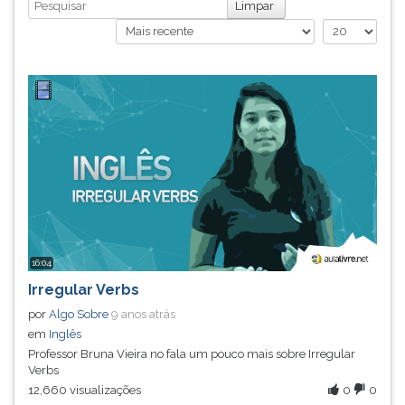
Busca
Limpar
simulados
TAB
comentados.
e
Acessibilidade
depois
sem
F.
leitor
Para
de
pausar
tela.
a
leitura
pressione
D
(primeira
tecla
à
16:04
esquerda
Irregular Verbs
do
F),
por
Algo Sobre
9 anos atrás
para
em
Inglês
continuar
Professor Bruna Vieira no fala um pouco mais sobre Irregular
Verbs
pressione
12,660 visualizações
0
0
G