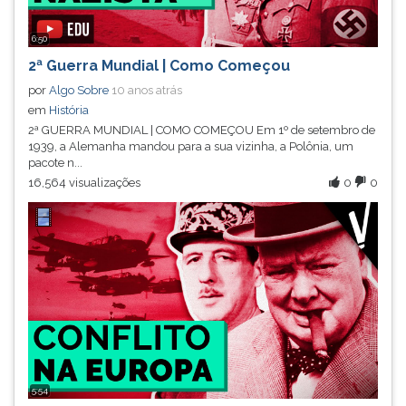
6:50
2ª Guerra Mundial | Como Começou
por
Algo Sobre
10 anos atrás
em
História
2ª GUERRA MUNDIAL | COMO COMEÇOU Em 1º de setembro de
1939, a Alemanha mandou para a sua vizinha, a Polônia, um
pacote n...
16,564 visualizações
0
0
5:54