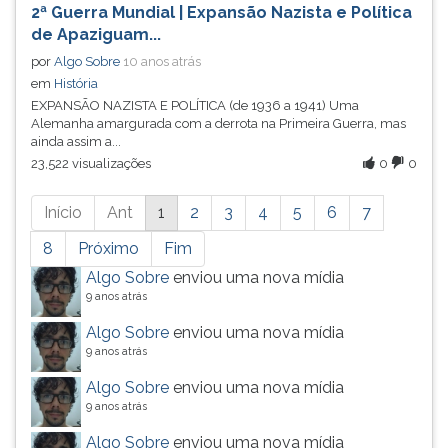
2ª Guerra Mundial | Expansão Nazista e Política
de Apaziguam...
por
Algo Sobre
10 anos atrás
em
História
EXPANSÃO NAZISTA E POLÍTICA (de 1936 a 1941) Uma
Alemanha amargurada com a derrota na Primeira Guerra, mas
ainda assim a...
23,522 visualizações
0
0
Está
Início
Ant
1
2
3
4
5
6
7
página
possui
8
Próximo
Fim
mais
Algo Sobre
enviou uma nova mídia
resultados,
9 anos atrás
pressione
Algo Sobre
enviou uma nova mídia
tab
9 anos atrás
e
ENTER
Algo Sobre
enviou uma nova mídia
para
9 anos atrás
ir
Algo Sobre
enviou uma nova mídia
a