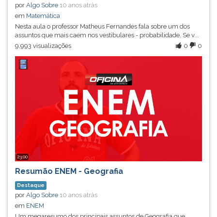
por
Algo Sobre
10 anos atrás
em
Matemática
Nesta aula o professor Matheus Fernandes fala sobre um dos
assuntos que mais caem nos vestibulares - probabilidade. Se v...
9,993 visualizações
0
0
23:00
Resumão ENEM - Geografia
Destaque
por
Algo Sobre
10 anos atrás
em
ENEM
Um megaresumo dos principais assuntos de Geografia que