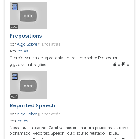
(primeira
tecla
à
direita
21:02
do
Prepositions
F).
Para
por
Algo Sobre
9 anos atrás
ir
em
Inglês
ao
O professor Ismael apresenta um resumo sobre Prepositions
menu
9,970 visualizações
0
0
principal
pressione
a
tecla
15:36
J
e
Reported Speech
depois
por
Algo Sobre
9 anos atrás
F.
em
Inglês
Pressione
Nessa aula a teacher Carol vai nos ensinar um pouco mais sobre
F
o chamado "Reported Speech", ou discurso relatado. Fique...
para