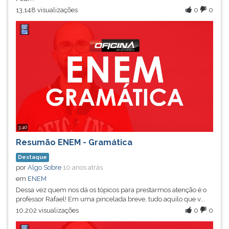
13,148 visualizações
0
0
3:40
Resumão ENEM - Gramática
Destaque
por
Algo Sobre
10 anos atrás
em
ENEM
Dessa vez quem nos dá os tópicos para prestarmos atenção é o
professor Rafael! Em uma pincelada breve, tudo aquilo que v...
10,202 visualizações
0
0