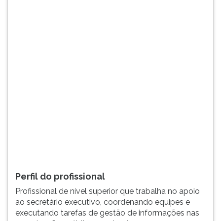
gestão
TAB
...
e
depois
F.
Para
pausar
a
leitura
pressione
D
(primeira
tecla
à
esquerda
do
F),
Perfil do profissional
para
Profissional de nível superior que trabalha no apoio
continuar
ao secretário executivo, coordenando equipes e
pressione
executando tarefas de gestão de informações nas
G