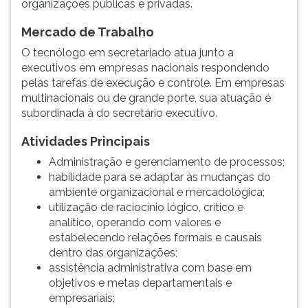
organizações públicas e privadas.
(primeira
tecla
Mercado de Trabalho
à
direita
O tecnólogo em secretariado atua junto a
do
executivos em empresas nacionais respondendo
F).
pelas tarefas de execução e controle. Em empresas
Para
multinacionais ou de grande porte, sua atuação é
ir
subordinada à do secretário executivo.
ao
Atividades Principais
menu
principal
Administração e gerenciamento de processos;
pressione
habilidade para se adaptar às mudanças do
a
ambiente organizacional e mercadológica;
tecla
utilização de raciocínio lógico, crítico e
J
analítico, operando com valores e
e
estabelecendo relações formais e causais
depois
dentro das organizações;
F.
assistência administrativa com base em
Pressione
objetivos e metas departamentais e
F
empresariais;
para