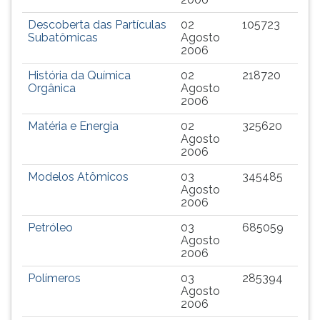
TAB
Descoberta das Partículas
02
105723
e
Subatômicas
Agosto
depois
2006
F.
Para
História da Química
02
218720
Orgânica
Agosto
pausar
2006
a
leitura
Matéria e Energia
02
325620
pressione
Agosto
2006
D
(primeira
Modelos Atômicos
03
345485
tecla
Agosto
à
2006
esquerda
Petróleo
03
685059
do
Agosto
F),
2006
para
continuar
Polímeros
03
285394
Agosto
pressione
2006
G