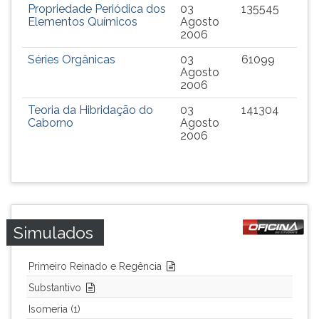
(primeira
Propriedade Periódica dos
03
135545
tecla
Elementos Químicos
Agosto
2006
à
direita
Séries Orgânicas
03
61099
do
Agosto
F).
2006
Para
Teoria da Hibridação do
03
141304
ir
Caborno
Agosto
ao
2006
menu
principal
pressione
a
tecla
J
Simulados
e
depois
Primeiro Reinado e Regência
F.
Pressione
Substantivo
F
Isomeria (1)
para