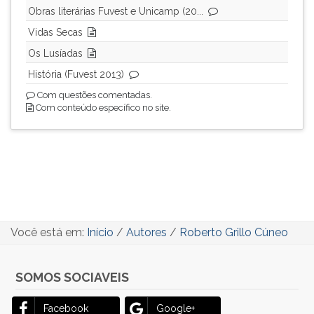
Obras literárias Fuvest e Unicamp (20...
ouvir
essa
Vidas Secas
instrução
Os Lusíadas
novamente.
História (Fuvest 2013)
Com questões comentadas.
Com conteúdo específico no site.
Você está em:
Início
/
Autores
/
Roberto Grillo Cúneo
SOMOS SOCIAVEIS
Facebook
Google+