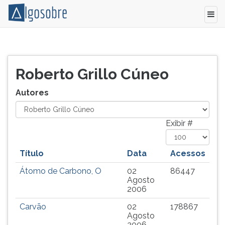
Relação
Pressione
de
TAB
todos
e
Roberto Grillo Cúneo
os
depois
autores
F
Autores
e
para
colaboradores
ouvir
do
o
Exibir #
Algo
conteúdo
Sobre.
principal
Título
Data
Acessos
desta
tela.
Átomo de Carbono, O
02
86447
Para
Agosto
pular
2006
essa
Carvão
02
178867
leitura
Agosto
pressione
2006