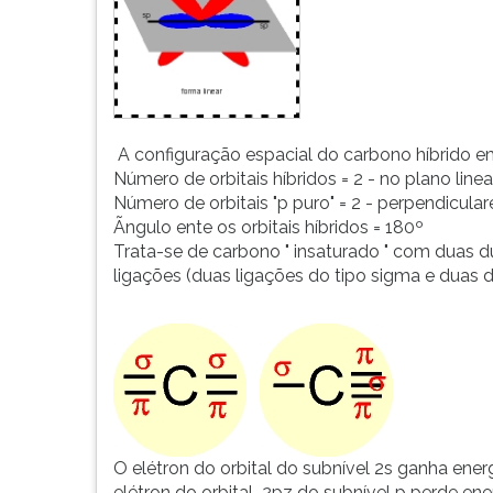
A configuração espacial do carbono híbrido e
Número de orbitais híbridos = 2 - no plano linear
Número de orbitais "p puro" = 2 - perpendiculare
Ãngulo ente os orbitais híbridos = 180º
Trata-se de carbono " insaturado " com duas 
ligações (duas ligações do tipo sigma e duas do
O elétron do orbital do subnível 2s ganha ener
elétron do orbital 2pz do subnível p perde en