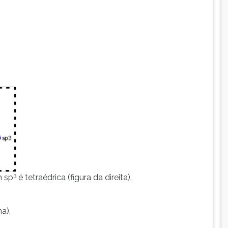
3
m sp
é tetraédrica (figura da direita).
a).