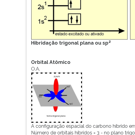
2
Hibridação trigonal plana ou sp
Orbital Atômico
O.A.
A configuração espacial do carbono híbrido e
Número de orbitais híbridos = 3 - no plano trigo