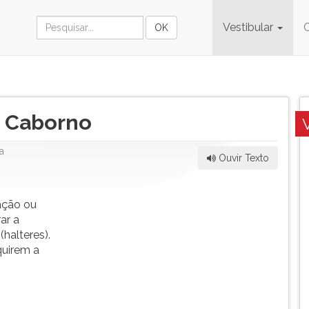
Vestibular
o Caborno
a
Ouvir Texto
ação ou
rar a
(halteres).
quirem a