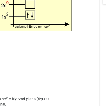
2
m sp
é trigonal plana (figura).
nal.