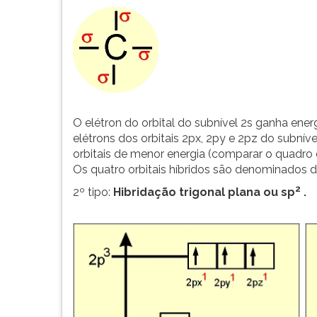
F
para
ouvir
essa
instrução
novamente.
O elétron do orbital do subnível 2s ganha ener
elétrons dos orbitais 2px, 2py e 2pz do subní
orbitais de menor energia (comparar o quadro 
Os quatro orbitais híbridos são denominados 
2
2º tipo:
Hibridação trigonal plana ou sp
.