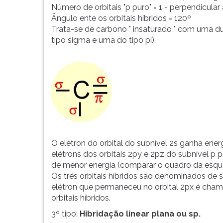
Número de orbitais "p puro" = 1 - perpendicular 
Ãngulo ente os orbitais híbridos = 120º
Trata-se de carbono " insaturado " com uma du
tipo sigma e uma do tipo pi).
O elétron do orbital do subnível 2s ganha ener
elétrons dos orbitais 2py e 2pz do subnível p 
de menor energia (comparar o quadro da esque
Os três orbitais híbridos são denominados de 
elétron que permaneceu no orbital 2px é chamad
orbitais híbridos.
3º tipo:
Hibridação linear plana ou sp.