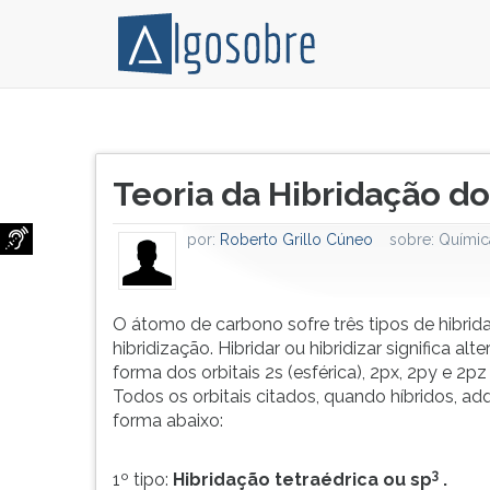
O
Pressione
átomo
TAB
Título
de
e
Teoria da Hibridação d
do
carbono
depois
artigo:
sofre
F
por:
Roberto Grillo Cúneo
sobre:
Químic
três
para
tipos
ouvir
de
o
hibridação
conteúdo
O átomo de carbono sofre três tipos de hibrid
ou
principal
hibridização. Hibridar ou hibridizar significa alte
hibridização.
desta
forma dos orbitais 2s (esférica), 2px, 2py e 2pz 
Hibridar
tela.
Todos os orbitais citados, quando híbridos, ad
ou
Para
forma abaixo:
hibridizar
pular
significa
essa
3
1º tipo:
Hibridação tetraédrica ou sp
.