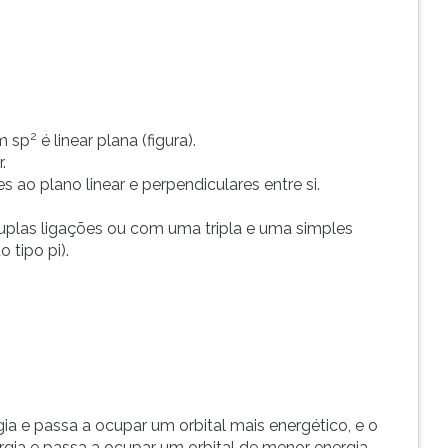
2
m sp
é linear plana (figura).
.
s ao plano linear e perpendiculares entre si.
duplas ligações ou com uma tripla e uma simples
 tipo pi).
gia e passa a ocupar um orbital mais energético, e o
ergia e passa a ocupar um orbital de menor energia