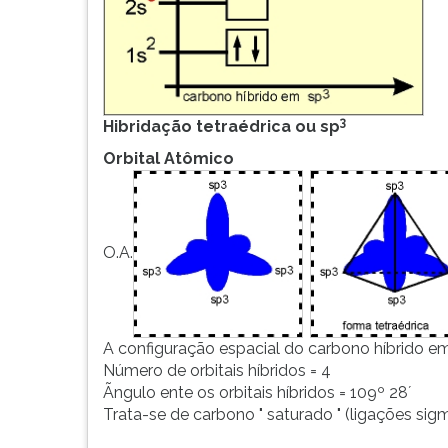
G
(primeira
tecla
à
direita
3
do
Hibridação tetraédrica ou sp
F).
Orbital Atômico
Para
ir
ao
menu
O.A.
principal
pressione
a
tecla
J
A configuração espacial do carbono híbrido e
e
Número de orbitais híbridos = 4
depois
Ãngulo ente os orbitais híbridos = 109º 28´
F.
Trata-se de carbono " saturado " (ligações sigm
Pressione