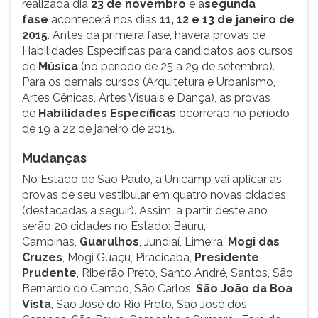
realizada dia
23 de novembro
e a
segunda
(primeira
fase
acontecerá nos dias
11, 12 e 13 de janeiro de
tecla
2015
. Antes da primeira fase, haverá provas de
à
Habilidades Específicas para candidatos aos cursos
direita
de
Música
(no período de 25 a 29 de setembro).
do
Para os demais cursos (Arquitetura e Urbanismo,
F).
Artes Cênicas, Artes Visuais e Dança), as provas
Para
de
Habilidades Específicas
ocorrerão no período
ir
de 19 a 22 de janeiro de 2015.
ao
menu
Mudanças
principal
pressione
No Estado de São Paulo, a Unicamp vai aplicar as
a
provas de seu vestibular em quatro novas cidades
tecla
(destacadas a seguir). Assim, a partir deste ano
J
serão 20 cidades no Estado: Bauru,
e
Campinas,
Guarulhos
, Jundiaí, Limeira,
Mogi das
depois
Cruzes
, Mogi Guaçu, Piracicaba,
Presidente
F.
Prudente
, Ribeirão Preto, Santo André, Santos, São
Pressione
Bernardo do Campo, São Carlos,
São João da Boa
F
Vista
, São José do Rio Preto, São José dos
para