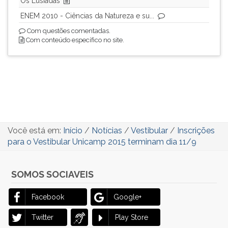
Os Lusíadas
ENEM 2010 - Ciências da Natureza e su...
Com questões comentadas.
Com conteúdo específico no site.
Você está em:
Início
/
Notícias
/
Vestibular
/
Inscrições
para o Vestibular Unicamp 2015 terminam dia 11/9
SOMOS SOCIAVEIS
Facebook
Google+
Twitter
Play Store