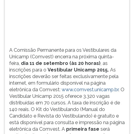
Unicamp
TAB
2015
e
depois
F.
Para
pausar
a
A Comissão Permanente para os Vestibulares da
leitura
Unicamp (Comvest) encerra na próxima quinta-
pressione
feira,
dia 11 de setembro (às 20 horas)
, as
D
inscrições para o
Vestibular Unicamp 2015.
As
(primeira
inscrições deverão ser feitas
exclusivamente pela
tecla
internet, em formulário disponível na página
à
eletrônica da Comvest:
www.comvest.unicamp.br
. O
esquerda
Vestibular Unicamp 2015 oferece 3.320 vagas
do
distribuídas em 70 cursos. A taxa de inscrição é de
F),
140 reais. O Kit do Vestibulando (Manual do
para
Candidato e Revista do Vestibulando) é gratuito e
continuar
está disponível para consulta e impressão na página
pressione
eletrônica da Comvest. A
primeira fase
será
G