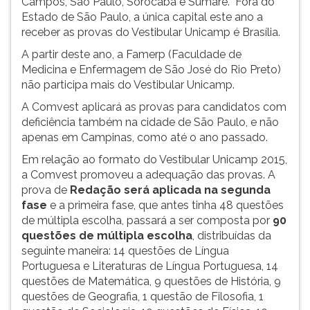
Campos, São Paulo, Sorocaba e Sumaré. Fora do
ouvir
Estado de São Paulo, a única capital este ano a
essa
receber as provas do Vestibular Unicamp é Brasília.
instrução
A partir deste ano, a Famerp (Faculdade de
novamente.
Medicina e Enfermagem de São José do Rio Preto)
não participa mais do Vestibular Unicamp.
A Comvest aplicará as provas para candidatos com
deficiência também na cidade de São Paulo, e não
apenas em Campinas, como até o ano passado.
Em relação ao formato do Vestibular Unicamp 2015,
a Comvest promoveu a adequação das provas. A
prova de
Redação será aplicada na segunda
fase
e a primeira fase, que antes tinha 48 questões
de múltipla escolha, passará a ser composta por
90
questões de múltipla escolha
, distribuídas da
seguinte maneira: 14 questões de
Língua
Portuguesa e Literaturas de Língua Portuguesa, 14
questões de Matemática, 9 questões de História, 9
questões de Geografia, 1 questão de Filosofia, 1