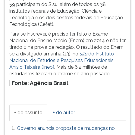
(primeira
59 participam do Sisu, além de todos os 38
tecla
institutos federais de Educação, Ciência e
à
Tecnologia e os dois centros federais de Educação
direita
Tecnológica (Cefet).
do
Para se inscrever, é preciso ter feito o Exame
F).
Nacional do Ensino Médio (Enem) em 2014 e não ter
Para
tirado 0 na prova de redação. O resultado do Enem
ir
será divulgado amanhã (13), no
site
do Instituto
ao
Nacional de Estudos e Pesquisas Educacionais
menu
Anísio Teixeira (Inep)
. Mais de 6,2 milhões de
principal
estudantes fizeram o exame no ano passado.
pressione
a
Fonte: Agência Brasil
tecla
J
e
depois
+ do assunto
+ do autor
F.
Pressione
1.
F
Governo anuncia proposta de mudanças no
para