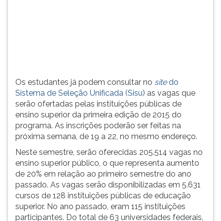
p...
TAB
e
depois
F.
Para
pausar
a
Os estudantes já podem consultar no
site
do
leitura
Sistema de Seleção Unificada (Sisu)
as vagas que
pressione
serão ofertadas pelas instituições públicas de
D
ensino superior da primeira edição de 2015 do
(primeira
programa. As inscrições poderão ser feitas na
tecla
próxima semana, de 19 a 22, no mesmo endereço.
à
esquerda
Neste semestre, serão oferecidas 205.514 vagas no
do
ensino superior público, o que representa aumento
F),
de 20% em relação ao primeiro semestre do ano
para
passado. As vagas serão disponibilizadas em 5.631
continuar
cursos de 128 instituições públicas de educação
pressione
superior. No ano passado, eram 115 instituições
G
participantes. Do total de 63 universidades federais,