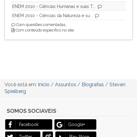
ENEM 2010 - Ciências Humanas e suas T...
ENEM 2010 - Ciências da Natureza e su...
Com questões comentadas.
Com conteúdo específico no site.
Você está em:
Início
/
Assuntos
/
Biografias
/
Steven
Spielberg
SOMOS SOCIAVEIS
Facebook
Google+
Twitter
Play Store