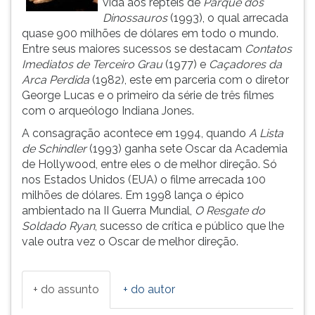
vida aos répteis de
Parque dos
(primeira
Dinossauros
(1993), o qual arrecada
tecla
quase 900 milhões de dólares em todo o mundo.
à
Entre seus maiores sucessos se destacam
Contatos
direita
Imediatos de Terceiro Grau
(1977) e
Caçadores da
do
Arca Perdida
(1982), este em parceria com o diretor
F).
George Lucas e o primeiro da série de três filmes
Para
com o arqueólogo Indiana Jones.
ir
ao
A consagração acontece em 1994, quando
A Lista
menu
de Schindler
(1993) ganha sete Oscar da Academia
principal
de Hollywood, entre eles o de melhor direção. Só
pressione
nos Estados Unidos (EUA) o filme arrecada 100
a
milhões de dólares. Em 1998 lança o épico
tecla
ambientado na II Guerra Mundial,
O Resgate do
J
Soldado Ryan
, sucesso de crítica e público que lhe
e
vale outra vez o Oscar de melhor direção.
depois
F.
Pressione
+ do assunto
+ do autor
F
para