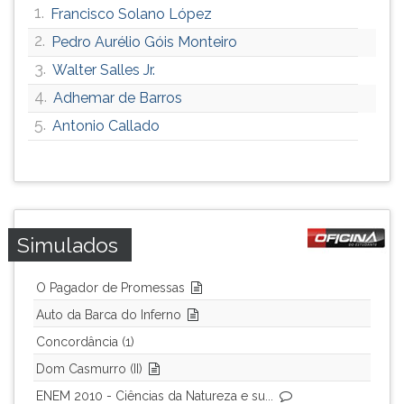
1.
Francisco Solano López
ouvir
essa
2.
Pedro Aurélio Góis Monteiro
instrução
3.
Walter Salles Jr.
novamente.
4.
Adhemar de Barros
5.
Antonio Callado
Simulados
O Pagador de Promessas
Auto da Barca do Inferno
Concordância (1)
Dom Casmurro (II)
ENEM 2010 - Ciências da Natureza e su...