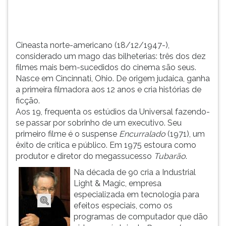
cinema
TAB
são
e
seus.
depois
N...
F.
Cineasta norte-americano (18/12/1947-),
Para
considerado um mago das bilheterias: três dos dez
pausar
filmes mais bem-sucedidos do cinema são seus.
a
Nasce em Cincinnati, Ohio. De origem judaica, ganha
leitura
a primeira filmadora aos 12 anos e cria histórias de
pressione
ficção.
D
Aos 19, frequenta os estúdios da Universal fazendo-
(primeira
se passar por sobrinho de um executivo. Seu
tecla
primeiro filme é o suspense
Encurralado
(1971), um
à
êxito de crítica e público. Em 1975 estoura como
esquerda
produtor e diretor do megassucesso
Tubarão
.
do
Na década de 90 cria a Industrial
F),
Light & Magic, empresa
para
especializada em tecnologia para
continuar
efeitos especiais, como os
pressione
programas de computador que dão
G