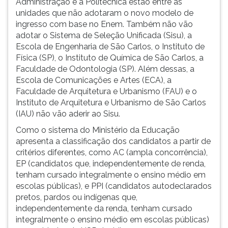
Administração e a Politécnica estão entre as
(primeira
unidades que não adotaram o novo modelo de
tecla
ingresso com base no Enem. Também não vão
à
adotar o Sistema de Seleção Unificada (Sisu), a
direita
Escola de Engenharia de São Carlos, o Instituto de
do
Física (SP), o Instituto de Química de São Carlos, a
F).
Faculdade de Odontologia (SP). Além dessas, a
Para
Escola de Comunicações e Artes (ECA), a
ir
Faculdade de Arquitetura e Urbanismo (FAU) e o
ao
Instituto de Arquitetura e Urbanismo de São Carlos
menu
(IAU) não vão aderir ao Sisu.
principal
pressione
Como o sistema do Ministério da Educação
a
apresenta a classificação dos candidatos a partir de
tecla
critérios diferentes, como AC (ampla concorrência),
J
EP (candidatos que, independentemente de renda,
e
tenham cursado integralmente o ensino médio em
depois
escolas públicas), e PPI (candidatos autodeclarados
F.
pretos, pardos ou indígenas que,
Pressione
independentemente da renda, tenham cursado
F
integralmente o ensino médio em escolas públicas)
para