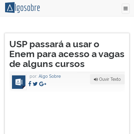
A
Pressione
medida,
TAB
Título
aprovada
e
USP passará a usar o
do
em
depois
artigo:
Enem para acesso a vagas
(23/06)
F
pelo
para
de alguns cursos
conselho
ouvir
universitário,
o
por:
Algo Sobre
passa
conteúdo
Ouvir Texto
a
principal
valer
desta
já
tela.
para
Para
a
pular
seleção
essa
de
leitura
alunos
pressione