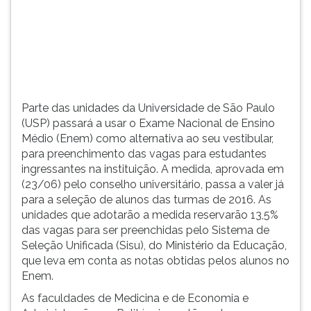
das
TAB
turmas
e
de
depois
2016.
F.
Para
pausar
a
Parte das unidades da Universidade de São Paulo
leitura
(USP) passará a usar o Exame Nacional de Ensino
pressione
Médio (Enem) como alternativa ao seu vestibular,
D
para preenchimento das vagas para estudantes
(primeira
ingressantes na instituição. A medida, aprovada em
tecla
(23/06) pelo conselho universitário, passa a valer já
à
para a seleção de alunos das turmas de 2016. As
esquerda
unidades que adotarão a medida reservarão 13,5%
do
das vagas para ser preenchidas pelo Sistema de
F),
Seleção Unificada (Sisu), do Ministério da Educação,
para
que leva em conta as notas obtidas pelos alunos no
continuar
Enem.
pressione
As faculdades de Medicina e de Economia e
G