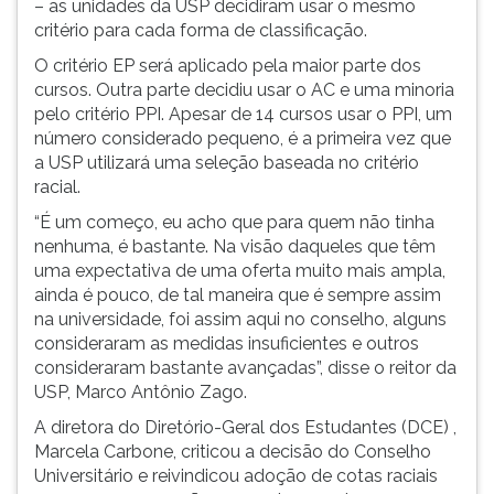
– as unidades da USP decidiram usar o mesmo
ouvir
critério para cada forma de classificação.
essa
O critério EP será aplicado pela maior parte dos
instrução
cursos. Outra parte decidiu usar o AC e uma minoria
novamente.
pelo critério PPI. Apesar de 14 cursos usar o PPI, um
número considerado pequeno, é a primeira vez que
a USP utilizará uma seleção baseada no critério
racial.
“É um começo, eu acho que para quem não tinha
nenhuma, é bastante. Na visão daqueles que têm
uma expectativa de uma oferta muito mais ampla,
ainda é pouco, de tal maneira que é sempre assim
na universidade, foi assim aqui no conselho, alguns
consideraram as medidas insuficientes e outros
consideraram bastante avançadas”, disse o reitor da
USP, Marco Antônio Zago.
A diretora do Diretório-Geral dos Estudantes (DCE) ,
Marcela Carbone, criticou a decisão do Conselho
Universitário e reivindicou adoção de cotas raciais