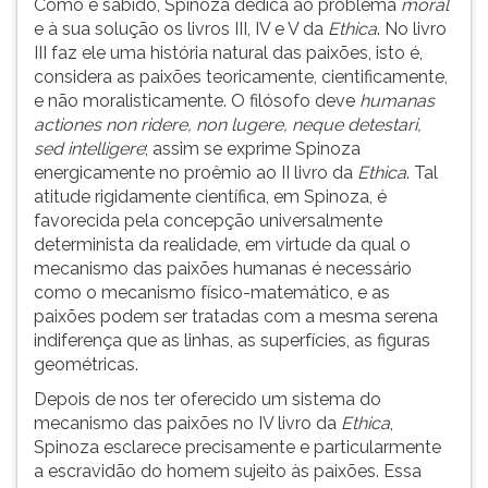
Como é sabido, Spinoza dedica ao problema
moral
e à sua solução os livros III, IV e V da
Ethica
. No livro
III faz ele uma história natural das paixões, isto é,
considera as paixões teoricamente, cientificamente,
e não moralisticamente. O filósofo deve
humanas
actiones non ridere, non lugere, neque detestari,
sed intelligere
; assim se exprime Spinoza
energicamente no proêmio ao II livro da
Ethica
. Tal
atitude rigidamente científica, em Spinoza, é
favorecida pela concepção universalmente
determinista da realidade, em virtude da qual o
mecanismo das paixões humanas é necessário
como o mecanismo físico-matemático, e as
paixões podem ser tratadas com a mesma serena
indiferença que as linhas, as superfícies, as figuras
geométricas.
Depois de nos ter oferecido um sistema do
mecanismo das paixões no IV livro da
Ethica
,
Spinoza esclarece precisamente e particularmente
a escravidão do homem sujeito às paixões. Essa