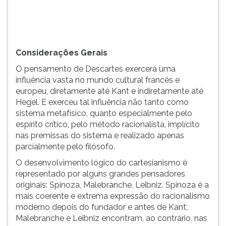
pelo
(primeira
método
tecla
à
direita
do
Considerações Gerais
F).
O pensamento de Descartes exercerá uma
Para
influência vasta no mundo cultural francês e
ir
europeu, diretamente até Kant e indiretamente até
ao
Hegel. E exerceu tal influência não tanto como
menu
sistema metafísico, quanto especialmente pelo
principal
espírito crítico, pelo método racionalista, implícito
pressione
nas premissas do sistema e realizado apenas
a
parcialmente pelo filósofo.
tecla
J
O desenvolvimento lógico do cartesianismo é
e
representado por alguns grandes pensadores
depois
originais: Spinoza, Malebranche, Leibniz. Spinoza é a
F.
mais coerente e extrema expressão do racionalismo
Pressione
moderno depois do fundador e antes de Kant;
F
Malebranche e Leibniz encontram, ao contrário, nas
para