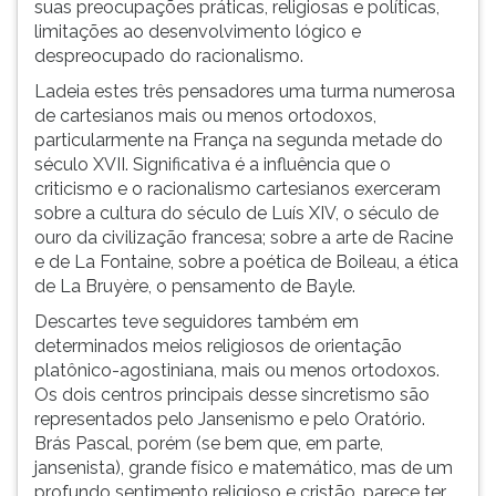
suas preocupações práticas, religiosas e políticas,
ouvir
limitações ao desenvolvimento lógico e
essa
despreocupado do racionalismo.
instrução
Ladeia estes três pensadores uma turma numerosa
novamente.
de cartesianos mais ou menos ortodoxos,
particularmente na França na segunda metade do
século XVII. Significativa é a influência que o
criticismo e o racionalismo cartesianos exerceram
sobre a cultura do século de Luís XIV, o século de
ouro da civilização francesa; sobre a arte de Racine
e de La Fontaine, sobre a poética de Boileau, a ética
de La Bruyère, o pensamento de Bayle.
Descartes teve seguidores também em
determinados meios religiosos de orientação
platônico-agostiniana, mais ou menos ortodoxos.
Os dois centros principais desse sincretismo são
representados pelo Jansenismo e pelo Oratório.
Brás Pascal, porém (se bem que, em parte,
jansenista), grande físico e matemático, mas de um
profundo sentimento religioso e cristão, parece ter