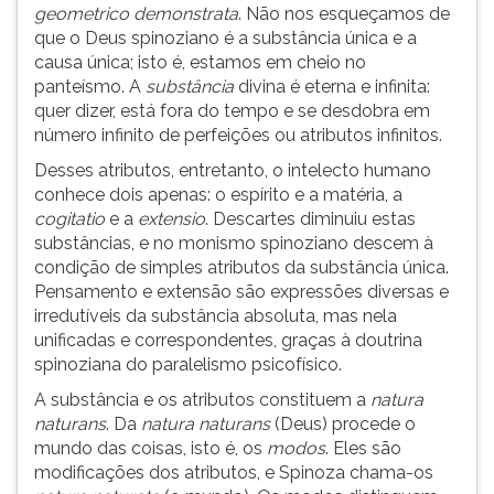
geometrico demonstrata
. Não nos esqueçamos de
que o Deus spinoziano é a substância única e a
causa única; isto é, estamos em cheio no
panteísmo. A
substância
divina é eterna e infinita:
quer dizer, está fora do tempo e se desdobra em
número infinito de perfeições ou atributos infinitos.
Desses atributos, entretanto, o intelecto humano
conhece dois apenas: o espírito e a matéria, a
cogitatio
e a
extensio
. Descartes diminuiu estas
substâncias, e no monismo spinoziano descem à
condição de simples atributos da substância única.
Pensamento e extensão são expressões diversas e
irredutíveis da substância absoluta, mas nela
unificadas e correspondentes, graças à doutrina
spinoziana do paralelismo psicofísico.
A substância e os atributos constituem a
natura
naturans
. Da
natura naturans
(Deus) procede o
mundo das coisas, isto é, os
modos
. Eles são
modificações dos atributos, e Spinoza chama-os