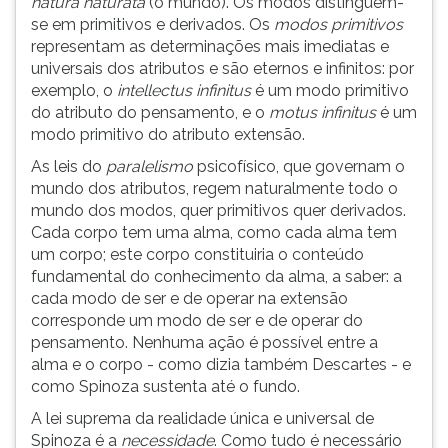
natura naturata
(o mundo). Os modos distinguem-
se em primitivos e derivados. Os
modos primitivos
representam as determinações mais imediatas e
universais dos atributos e são eternos e infinitos: por
exemplo, o
intellectus infinitus
é um modo primitivo
do atributo do pensamento, e o
motus infinitus
é um
modo primitivo do atributo extensão.
As leis do
paralelismo
psicofísico, que governam o
mundo dos atributos, regem naturalmente todo o
mundo dos modos, quer primitivos quer derivados.
Cada corpo tem uma alma, como cada alma tem
um corpo; este corpo constituiria o conteúdo
fundamental do conhecimento da alma, a saber: a
cada modo de ser e de operar na extensão
corresponde um modo de ser e de operar do
pensamento. Nenhuma ação é possível entre a
alma e o corpo - como dizia também Descartes - e
como Spinoza sustenta até o fundo.
A lei suprema da realidade única e universal de
Spinoza é a
necessidade
. Como tudo é necessário