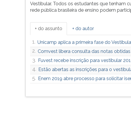
F
Vestibular. Todos os estudantes que tenham c
para
rede pública brasileira de ensino podem partic
ouvir
essa
instrução
+ do assunto
+ do autor
novamente.
1.
Unicamp aplica a primeira fase do Vestibu
2.
Comvest libera consulta das notas obtidas
3.
Fuvest recebe inscrição para vestibular 20
4.
Estão abertas as inscrições para o vestibu
5.
Enem 2019 abre processo para solicitar ise