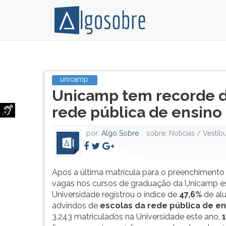
Unicamp
Pressione
encerra
TAB
unicamp
Título
matrículas
e
Unicamp tem recorde d
do
do
depois
artigo:
vestibular
F
rede pública de ensino
2016
para
com
ouvir
por:
Algo Sobre
sobre:
Notícias / Vestibu
recorde
o
de
conteúdo
ingressantes
principal
oriundos
desta
Após a última matrícula para o preenchimento
da
tela.
vagas nos cursos de graduação da Unicamp es
rede
Para
Universidade registrou o índice de
47,6%
de al
pública
pular
advindos de
escolas da rede pública de en
de
essa
3.243 matriculados na Universidade este ano,
1