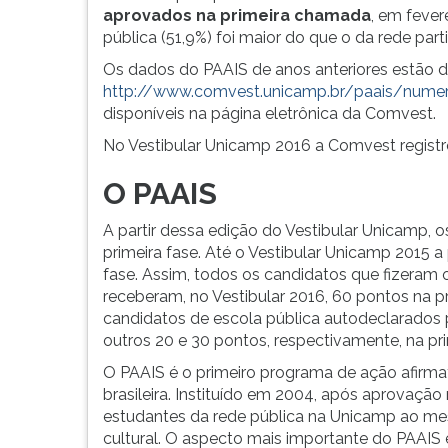
G
aprovados
na primeira chamada
, em fever
(primeira
pública (51,9%) foi maior do que o da rede parti
tecla
Os dados do PAAIS de anos anteriores estão d
à
http://www.comvest.unicamp.br/paais/numer
direita
disponíveis na página eletrônica da Comvest.
do
No Vestibular Unicamp 2016 a Comvest registr
F).
Para
O PAAIS
ir
ao
A partir dessa edição do Vestibular Unicamp,
menu
primeira fase. Até o Vestibular Unicamp 2015
principal
fase. Assim, todos os candidatos que fizeram
pressione
receberam, no Vestibular 2016, 60 pontos na p
a
candidatos de escola pública autodeclarados 
tecla
outros 20 e 30 pontos, respectivamente, na pr
J
e
O PAAIS é o primeiro programa de ação afirma
depois
brasileira. Instituído em 2004, após aprovação
F.
estudantes da rede pública na Unicamp ao me
Pressione
cultural. O aspecto mais importante do PAAIS