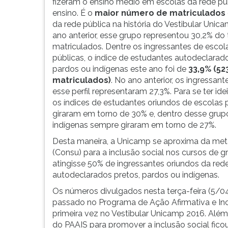
ensino:
leitura
fizeram o ensino médio em escolas da rede pú
47,6%
pressione
ensino. É o
maior número de matriculados
TAB
da rede pública na história do Vestibular Unic
e
ano anterior, esse grupo representou 30,2% do 
depois
matriculados. Dentre os ingressantes de escol
F.
públicas, o índice de estudantes autodeclarado
Para
pardos ou indígenas este ano foi de
33,9% (52
pausar
matriculados)
. No ano anterior, os ingressan
a
esse perfil representaram 27,3%. Para se ter i
leitura
os índices de estudantes oriundos de escolas
pressione
giraram em torno de 30% e, dentro desse grup
D
indígenas sempre giraram em torno de 27%.
(primeira
Desta maneira, a Unicamp se aproxima da met
tecla
(Consu) para a inclusão social nos cursos de 
à
atingisse 50% de ingressantes oriundos da red
esquerda
autodeclarados pretos, pardos ou indígenas.
do
F),
Os números divulgados nesta terça-feira (5/
para
passado no Programa de Ação Afirmativa e Inc
continuar
primeira vez no Vestibular Unicamp 2016. Alé
pressione
do PAAIS para promover a inclusão social fic