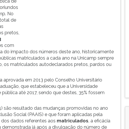
blica de
oriundos
amp. No
total de
as
s pretos,
3
tes com
deia do impacto dos números deste ano, historicamente
 públicas matriculados a cada ano na Unicamp sempre
o, os matriculados autodeclarados pretos, pardos ou
a aprovada em 2013 pelo Conselho Universitário
graduação, que estabeleceu que a Universidade
e pública até 2017, sendo que destes, 35% fossem
04) são resultado das mudanças promovidas no ano
lusão Social (PAAIS) e que foram aplicadas pela
m dos dados referentes aos
matriculados
, a eficácia
ou demonstrada já após a divulgação do número de