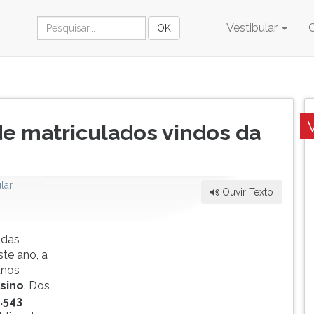
Vestibular
e matriculados vindos da
lar
Ouvir Texto
 das
te ano, a
unos
sino
. Dos
.543