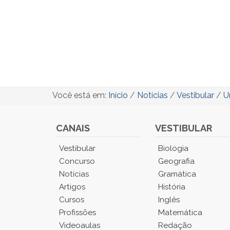
Você está em:
Início
/
Notícias
/
Vestibular
/
U
CANAIS
VESTIBULAR
Você
Vestibular
Biologia
está
Concurso
Geografia
no
Notícias
Gramática
Menu
Artigos
História
Principal.
Cursos
Inglês
Pressione
TAB
Profissões
Matemática
e
Videoaulas
Redação