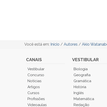
Você está em:
Início
/
Autores
/
Akio Watanab
CANAIS
VESTIBULAR
Você
Vestibular
Biologia
está
Concurso
Geografia
no
Notícias
Gramática
Menu
Artigos
História
Principal.
Cursos
Inglês
Pressione
TAB
Profissões
Matemática
e
Videoaulas
Redação