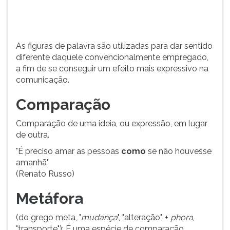
conseguir
TAB
um
e
efeito
depois
mais
F.
As figuras de palavra são utilizadas para dar sentido
expressivo
Para
diferente daquele convencionalmente empregado,
...
pausar
a fim de se conseguir um efeito mais expressivo na
a
comunicação.
leitura
pressione
Comparação
D
(primeira
Comparação de uma ideia, ou expressão, em lugar
tecla
de outra.
à
"É preciso amar as pessoas
como
se não houvesse
esquerda
amanhã"
do
(Renato Russo)
F),
para
Metáfora
continuar
pressione
(do grego meta, "
mudança
", "alteração", +
phora
,
G
"transporte"): É uma espécie de comparação