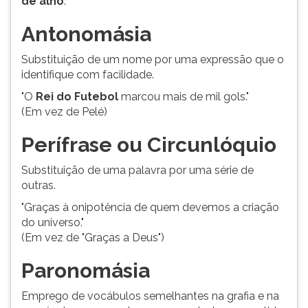
de alho
."
ouvir
Antonomásia
essa
instrução
Substituição de um nome por uma expressão que o
novamente.
identifique com facilidade.
"O
Rei do Futebol
marcou mais de mil gols."
(Em vez de Pelé)
Perífrase ou Circunlóquio
Substituição de uma palavra por uma série de
outras.
"Graças à onipotência de quem devemos a criação
do universo."
(Em vez de "Graças a Deus")
Paronomásia
Emprego de vocábulos semelhantes na grafia e na