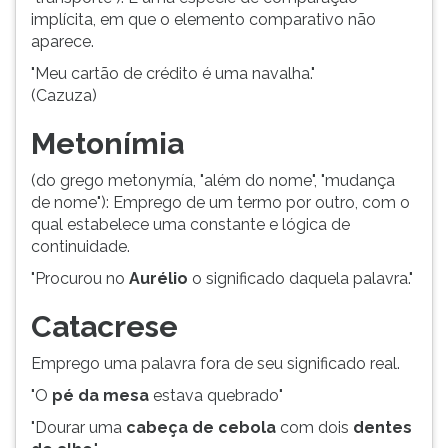
(primeira
implícita, em que o elemento comparativo não
tecla
aparece.
à
direita
"Meu cartão de crédito é uma navalha."
do
(Cazuza)
F).
Metonímia
Para
ir
(do grego metonymía, "além do nome", "mudança
ao
de nome"): Emprego de um termo por outro, com o
menu
qual estabelece uma constante e lógica de
principal
continuidade.
pressione
a
"Procurou no
Aurélio
o significado daquela palavra."
tecla
J
Catacrese
e
depois
Emprego uma palavra fora de seu significado real.
F.
"O
pé da mesa
estava quebrado"
Pressione
F
"Dourar uma
cabeça de cebola
com dois
dentes
para