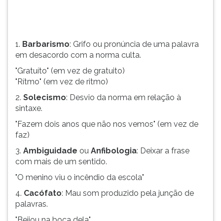
TAB
e
depois
F.
1.
Barbarismo
: Grifo ou pronúncia de uma palavra
Para
em desacordo com a norma culta.
pausar
"Gratuíto" (em vez de gratuito)
a
"Rítmo" (em vez de ritmo)
leitura
pressione
2.
Solecismo
: Desvio da norma em relação à
D
sintaxe.
(primeira
"Fazem dois anos que não nos vemos" (em vez de
tecla
faz)
à
esquerda
3.
Ambiguidade
ou
Anfibologia
: Deixar a frase
do
com mais de um sentido.
F),
"O menino viu o incêndio da escola"
para
continuar
4.
Cacófato
: Mau som produzido pela junção de
pressione
palavras.
G
"Beijou na boca dela".