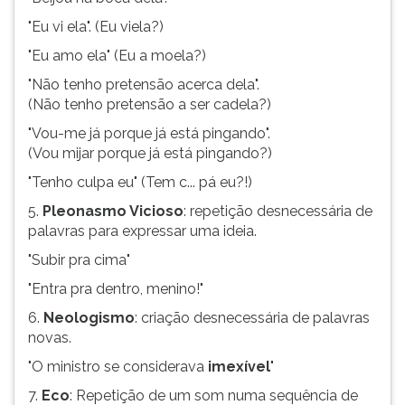
(primeira
tecla
"Eu vi ela". (Eu viela?)
à
"Eu amo ela" (Eu a moela?)
direita
"Não tenho pretensão acerca dela".
do
(Não tenho pretensão a ser cadela?)
F).
Para
"Vou-me já porque já está pingando".
ir
(Vou mijar porque já está pingando?)
ao
"Tenho culpa eu" (Tem c... pá eu?!)
menu
principal
5.
Pleonasmo Vicioso
: repetição desnecessária de
pressione
palavras para expressar uma ideia.
a
"Subir pra cima"
tecla
J
"Entra pra dentro, menino!"
e
6.
Neologismo
: criação desnecessária de palavras
depois
novas.
F.
Pressione
"O ministro se considerava
imexível
"
F
7.
Eco
: Repetição de um som numa sequência de
para