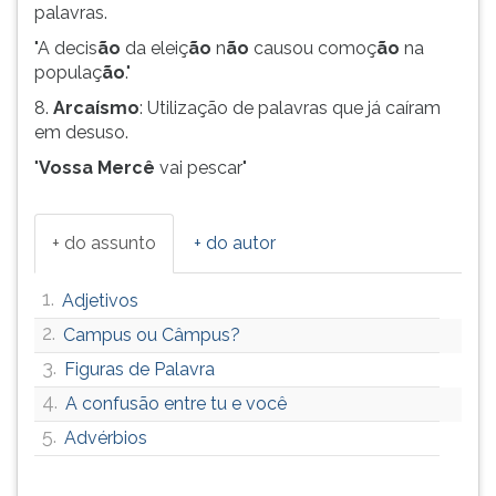
palavras.
ouvir
essa
"A decis
ão
da eleiç
ão
n
ão
causou comoç
ão
na
instrução
populaç
ão
."
novamente.
8.
Arcaísmo
: Utilização de palavras que já caíram
em desuso.
"
Vossa Mercê
vai pescar"
+ do assunto
+ do autor
1.
Adjetivos
2.
Campus ou Câmpus?
3.
Figuras de Palavra
4.
A confusão entre tu e você
5.
Advérbios