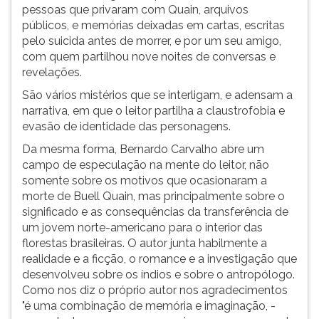
pessoas que privaram com Quain, arquivos
ouvir
públicos, e memórias deixadas em cartas, escritas
essa
pelo suicida antes de morrer, e por um seu amigo,
instrução
com quem partilhou nove noites de conversas e
novamente.
revelações.
São vários mistérios que se interligam, e adensam a
narrativa, em que o leitor partilha a claustrofobia e
evasão de identidade das personagens.
Da mesma forma, Bernardo Carvalho abre um
campo de especulação na mente do leitor, não
somente sobre os motivos que ocasionaram a
morte de Buell Quain, mas principalmente sobre o
significado e as consequências da transferência de
um jovem norte-americano para o interior das
florestas brasileiras. O autor junta habilmente a
realidade e a ficção, o romance e a investigação que
desenvolveu sobre os índios e sobre o antropólogo.
Como nos diz o próprio autor nos agradecimentos
"é uma combinação de memória e imaginação, -