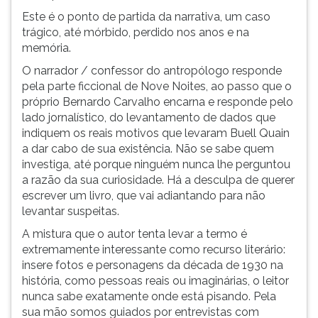
(primeira
Este é o ponto de partida da narrativa, um caso
tecla
trágico, até mórbido, perdido nos anos e na
à
memória.
direita
do
O narrador / confessor do antropólogo responde
F).
pela parte ficcional de Nove Noites, ao passo que o
Para
próprio Bernardo Carvalho encarna e responde pelo
ir
lado jornalístico, do levantamento de dados que
ao
indiquem os reais motivos que levaram Buell Quain
menu
a dar cabo de sua existência. Não se sabe quem
principal
investiga, até porque ninguém nunca lhe perguntou
pressione
a razão da sua curiosidade. Há a desculpa de querer
a
escrever um livro, que vai adiantando para não
tecla
levantar suspeitas.
J
A mistura que o autor tenta levar a termo é
e
extremamente interessante como recurso literário:
depois
insere fotos e personagens da década de 1930 na
F.
história, como pessoas reais ou imaginárias, o leitor
Pressione
nunca sabe exatamente onde está pisando. Pela
F
sua mão somos guiados por entrevistas com
para