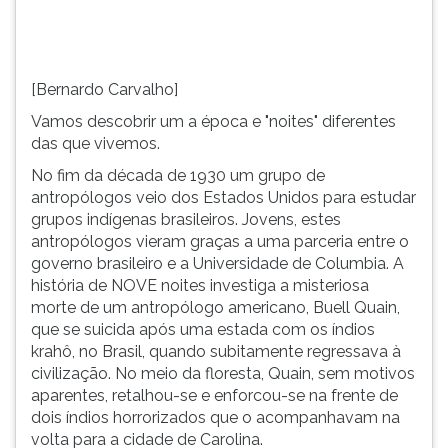
de
TAB
1930
e
um
depois
grupo
F.
[Bernardo Carvalho]
de
Para
Vamos descobrir um a época e "noites" diferentes
antropólo...
pausar
das que vivemos.
a
leitura
No fim da década de 1930 um grupo de
pressione
antropólogos veio dos Estados Unidos para estudar
D
grupos indígenas brasileiros. Jovens, estes
(primeira
antropólogos vieram graças a uma parceria entre o
tecla
governo brasileiro e a Universidade de Columbia. A
à
história de NOVE noites investiga a misteriosa
esquerda
morte de um antropólogo americano, Buell Quain,
do
que se suicida após uma estada com os índios
F),
krahô, no Brasil, quando subitamente regressava à
para
civilização. No meio da floresta, Quain, sem motivos
continuar
aparentes, retalhou-se e enforcou-se na frente de
pressione
dois índios horrorizados que o acompanhavam na
G
volta para a cidade de Carolina.