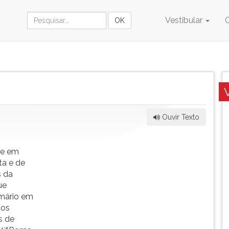
Vestibular
Ouvir Texto
ce em
ta e de
s da
ue
imário em
tos
s de