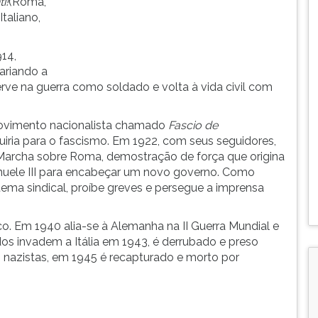
i!
(Roma,
Italiano,
914,
ariando a
Serve na guerra como soldado e volta à vida civil com
ovimento nacionalista chamado
Fascio de
luiria para o fascismo. Em 1922, com seus seguidores,
a Marcha sobre Roma, demostração de força que origina
nuele III para encabeçar um novo governo. Como
stema sindical, proíbe greves e persegue a imprensa
o. Em 1940 alia-se à Alemanha na II Guerra Mundial e
ados invadem a Itália em 1943, é derrubado e preso
os nazistas, em 1945 é recapturado e morto por