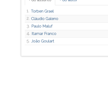
G
(primeira
1.
Torben Grael
tecla
2.
Cláudio Galeno
à
direita
3.
Paulo Maluf
do
4.
Itamar Franco
F).
5.
Para
João Goulart
ir
ao
menu
principal
pressione
a
tecla
J
e
depois
F.
Pressione