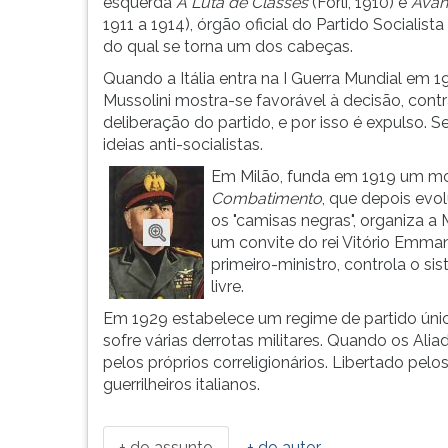
de
leitura
esquerda
A Luta de Classes
(Forlì, 1910) e
Avant
uma
pressione
1911 a 1914), órgão oficial do Partido Socialista 
professora
TAB
do qual se torna um dos cabeças.
primária.
e
Quando a Itália entra na I Guerra Mundial em 1
É
depois
Mussolini mostra-se favorável à decisão, contr
expulso
F.
deliberação do partido, e por isso é expulso. 
duas
Para
ideias anti-socialistas.
...
pausar
Em Milão, funda em 1919 um m
a
Combatimento
, que depois evo
leitura
os "camisas negras", organiza 
pressione
um convite do rei Vitório Emma
D
primeiro-ministro, controla o si
(primeira
livre.
tecla
à
Em 1929 estabelece um regime de partido únic
esquerda
sofre várias derrotas militares. Quando os Ali
do
pelos próprios correligionários. Libertado pel
F),
guerrilheiros italianos.
para
continuar
pressione
+ do assunto
+ do autor