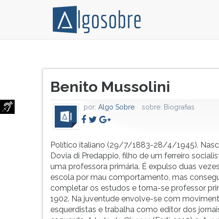
Político
Pressione
italiano
TAB
Título
(29/7/1883-
e
Benito Mussolini
do
28/4/1945).
depois
artigo:
Nasce
F
por:
Algo Sobre
sobre:
Biografias
em
para
Dovia
ouvir
di
o
Predappio,
conteúdo
Político italiano (29/7/1883-28/4/1945). Nas
filho
principal
Dovia di Predappio, filho de um ferreiro socialis
de
desta
uma professora primária. É expulso duas veze
um
tela.
escola por mau comportamento, mas conseg
ferreiro
Para
completar os estudos e torna-se professor pr
socialista
pular
1902. Na juventude envolve-se com movimen
e
essa
esquerdistas e trabalha como editor dos jornai