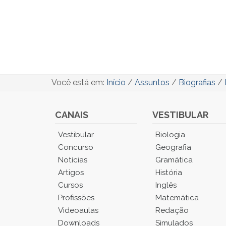
Você está em:
Início
/
Assuntos
/
Biografias
/
CANAIS
VESTIBULAR
Você
Vestibular
Biologia
está
Concurso
Geografia
no
Notícias
Gramática
Menu
Artigos
História
Principal.
Cursos
Inglês
Pressione
TAB
Profissões
Matemática
e
Videoaulas
Redação
depois
Downloads
Simulados