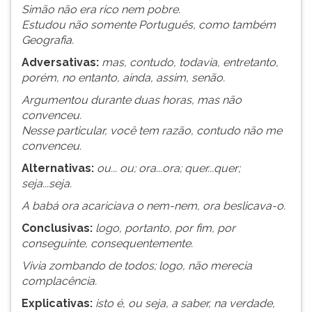
(primeira
Simão não era rico nem pobre.
tecla
Estudou não somente Português, como também
à
Geografia.
direita
Adversativas:
mas, contudo, todavia, entretanto,
do
porém, no entanto, ainda, assim, senão.
F).
Para
Argumentou durante duas horas, mas não
ir
convenceu.
ao
Nesse particular, você tem razão, contudo não me
menu
convenceu.
principal
Alternativas:
ou... ou; ora...ora; quer...quer;
pressione
seja...seja.
a
tecla
A babá ora acariciava o nem-nem, ora beslicava-o.
J
Conclusivas:
logo, portanto, por fim, por
e
conseguinte, consequentemente.
depois
F.
Vivia zombando de todos; logo, não merecia
Pressione
complacência.
F
Explicativas:
isto é, ou seja, a saber, na verdade,
para