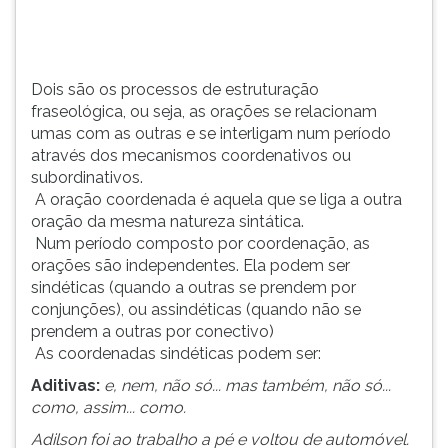
e
TAB
se
e
interligam
depois
num
F.
Dois são os processos de estruturação
período
Para
fraseológica, ou seja, as orações se relacionam
através
pausar
umas com as outras e se interligam num período
d...
a
através dos mecanismos coordenativos ou
leitura
subordinativos.
pressione
A oração coordenada é aquela que se liga a outra
D
oração da mesma natureza sintática.
(primeira
Num período composto por coordenação, as
tecla
orações são independentes. Ela podem ser
à
sindéticas (quando a outras se prendem por
esquerda
conjunções), ou assindéticas (quando não se
do
prendem a outras por conectivo)
F),
As coordenadas sindéticas podem ser:
para
Aditivas:
e, nem, não só... mas também, não só...
continuar
como, assim... como.
pressione
G
Adilson foi ao trabalho a pé e voltou de automóvel.